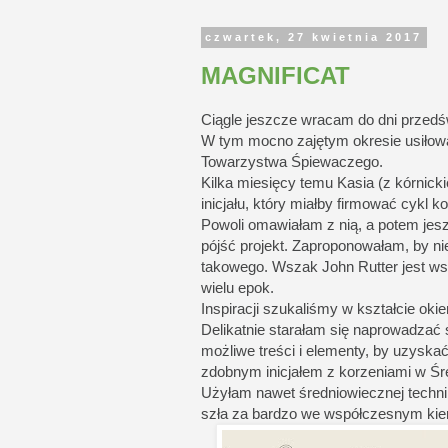
czwartek, 27 kwietnia 2017
MAGNIFICAT
Ciągle jeszcze wracam do dni przedś
W tym mocno zajętym okresie usiłow
Towarzystwa Śpiewaczego.
Kilka miesięcy temu Kasia (z kórnick
inicjału, który miałby firmować cykl 
Powoli omawiałam z nią, a potem je
pójść projekt. Zaproponowałam, by nie
takowego. Wszak John Rutter jest 
wielu epok.
Inspiracji szukaliśmy w kształcie o
Delikatnie starałam się naprowadzać
możliwe treści i elementy, by uzyskać
zdobnym inicjałem z korzeniami w Śr
Użyłam nawet średniowiecznej techni
szła za bardzo we współczesnym kie