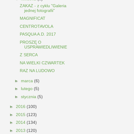
ZAKAZ - z cyklu "Galeria
jednej fotografii"
MAGNIFICAT
CENTROTAVOLA
PASQUA A.D. 2017
PROSZĘ O
USPRAWIEDLIWIENIE
Z SERCA
NA WIELKI CZWARTEK
RAZ NA LUDOWO
►
marca
(6)
►
lutego
(5)
►
stycznia
(5)
►
2016
(100)
►
2015
(123)
►
2014
(134)
►
2013
(120)