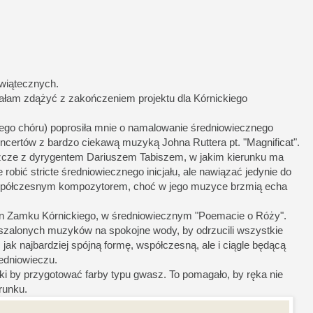
wiątecznych.
ałam zdążyć z zakończeniem projektu dla Kórnickiego
iego chóru) poprosiła mnie o namalowanie średniowiecznego
koncertów z bardzo ciekawą muzyką Johna Ruttera pt. "Magnificat".
szcze z dyrygentem Dariuszem Tabiszem, w jakim kierunku ma
 robić stricte średniowiecznego inicjału, ale nawiązać jedynie do
współczesnym kompozytorem, choć w jego muzyce brzmią echa
kien Zamku Kórnickiego, w średniowiecznym "Poemacie o Róży".
 szalonych muzyków na spokojne wody, by odrzucili wszystkie
 jak najbardziej spójną formę, współczesną, ale i ciągle będącą
edniowieczu.
ki by przygotować farby typu gwasz. To pomagało, by ręka nie
runku.