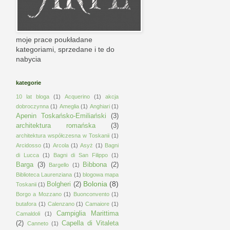
moje prace poukładane
kategoriami, sprzedane i te do
nabycia
kategorie
10 lat bloga
(1)
Acquerino
(1)
akcja
dobroczynna
(1)
Ameglia
(1)
Anghiari
(1)
Apenin Toskańsko-Emiliański
(3)
architektura romańska
(3)
architektura współczesna w Toskanii
(1)
Arcidosso
(1)
Arcola
(1)
Asyż
(1)
Bagni
di Lucca
(1)
Bagni di San Filippo
(1)
Barga
(3)
Bibbona
(2)
Bargello
(1)
Biblioteca Laurenziana
(1)
blogowa mapa
Bolonia
(8)
Bolgheri
(2)
Toskanii
(1)
Borgo a Mozzano
(1)
Buonconvento
(1)
butafora
(1)
Calenzano
(1)
Camaiore
(1)
Campiglia Marittima
Camaldoli
(1)
(2)
Capella di Vitaleta
Canneto
(1)