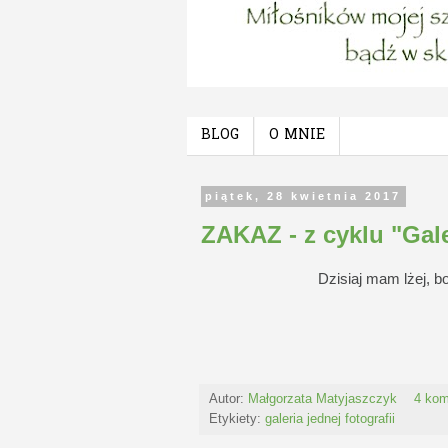
BLOG
O MNIE
piątek, 28 kwietnia 2017
ZAKAZ - z cyklu "Galer
Dzisiaj mam lżej, b
Autor:
Małgorzata Matyjaszczyk
4 kom
Etykiety:
galeria jednej fotografii