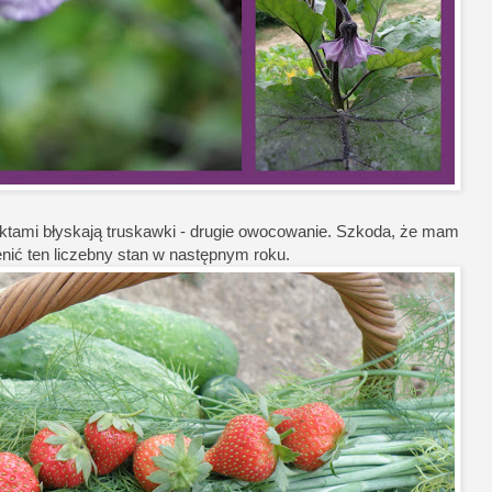
nktami błyskają truskawki - drugie owocowanie. Szkoda, że mam
nić ten liczebny stan w następnym roku.