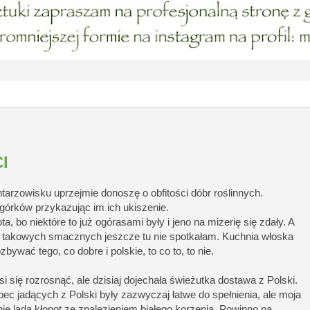
I
tarzowisku uprzejmie donoszę o obfitości dóbr roślinnych.
górków przykazując im ich ukiszenie.
a, bo niektóre to już ogórasami były i jeno na mizerię się zdały. A
ą, takowych smacznych jeszcze tu nie spotkałam. Kuchnia włoska
bywać tego, co dobre i polskie, to co to, to nie.
 się rozrosnąć, ale dzisiaj dojechała świeżutka dostawa z Polski.
ec jadących z Polski były zazwyczaj łatwe do spełnienia, ale moja
ie lada kłopot ze znalezieniem białego korzenia. Powinno na