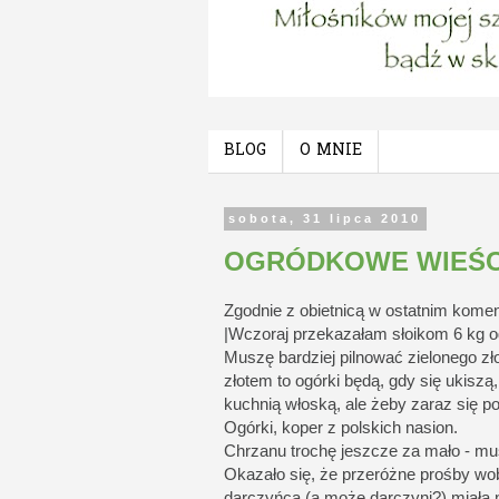
BLOG
O MNIE
sobota, 31 lipca 2010
OGRÓDKOWE WIEŚC
Zgodnie z obietnicą w ostatnim komen
|Wczoraj przekazałam słoikom 6 kg o
Muszę bardziej pilnować zielonego złot
złotem to ogórki będą, gdy się ukisz
kuchnią włoską, ale żeby zaraz się poz
Ogórki, koper z polskich nasion.
Chrzanu trochę jeszcze za mało - musi
Okazało się, że przeróżne prośby wob
darczyńca (a może darczyni?) miała n