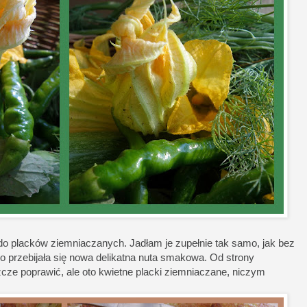
do placków ziemniaczanych. Jadłam je zupełnie tak samo, jak bez
ko przebijała się nowa delikatna nuta smakowa. Od strony
zcze poprawić, ale oto kwietne placki ziemniaczane, niczym