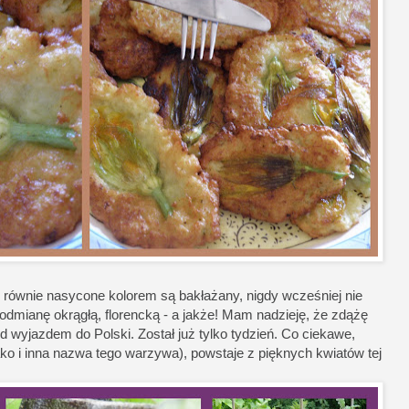
 równie nasycone kolorem są bakłażany, nigdy wcześniej nie
 odmianę okrągłą, florencką - a jakże! Mam nadzieję, że zdążę
wyjazdem do Polski. Został już tylko tydzień. Co ciekawe,
ako i inna nazwa tego warzywa), powstaje z pięknych kwiatów tej