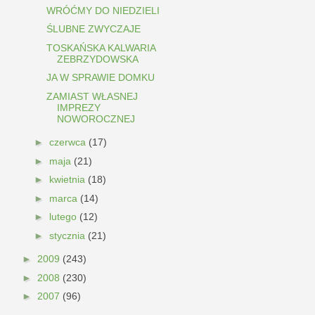
WRÓĆMY DO NIEDZIELI
ŚLUBNE ZWYCZAJE
TOSKAŃSKA KALWARIA
ZEBRZYDOWSKA
JA W SPRAWIE DOMKU
ZAMIAST WŁASNEJ
IMPREZY
NOWOROCZNEJ
►
czerwca
(17)
►
maja
(21)
►
kwietnia
(18)
►
marca
(14)
►
lutego
(12)
►
stycznia
(21)
►
2009
(243)
►
2008
(230)
►
2007
(96)