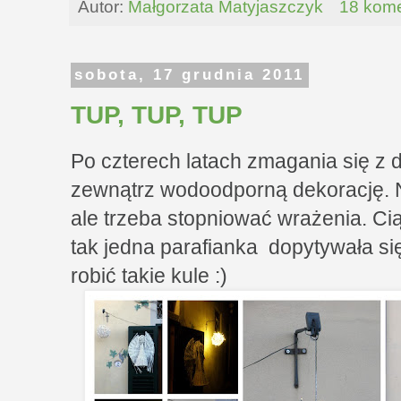
Autor:
Małgorzata Matyjaszczyk
18 kome
sobota, 17 grudnia 2011
TUP, TUP, TUP
Po czterech latach zmagania się z
zewnątrz wodoodporną dekorację. Na
ale trzeba stopniować wrażenia. Ci
tak jedna parafianka dopytywała s
robić takie kule :)