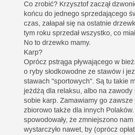
Co zrobić? Krzysztof zaczął dzwoni
końcu do jednego sprzedającego ś
czas, załapał się na ostatnie drze
tym roku sprzedał wszystko, co mia
No to drzewko mamy.
Karp?
Oprócz pstrąga pływającego w bieżą
o ryby słodkowodne ze stawów i jezi
stawach "sportowych". Są tu takie m
jeżdżą dla relaksu, albo na zawody 
sobie karp. Zamawiamy go zawsze 
zbiorowo także dla innych Polaków.
spowodowały, że zmniejszono nam 
wystarczyło nawet, by (oprócz opłatk