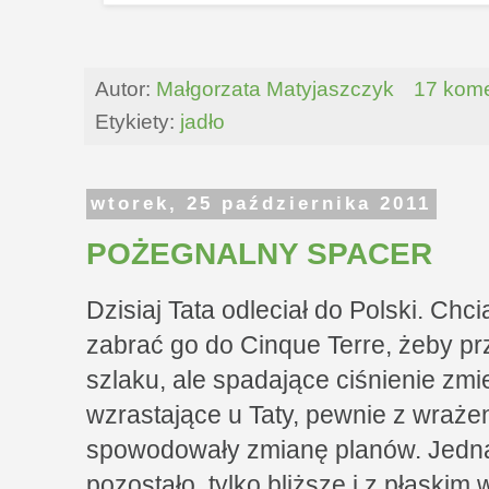
Autor:
Małgorzata Matyjaszczyk
17 kome
Etykiety:
jadło
wtorek, 25 października 2011
POŻEGNALNY SPACER
Dzisiaj Tata odleciał do Polski. Chc
zabrać go do Cinque Terre, żeby pr
szlaku, ale spadające ciśnienie zm
wzrastające u Taty, pewnie z wraże
spowodowały zmianę planów. Jedna
pozostało, tylko bliższe i z płaski