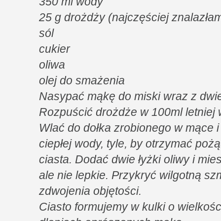
350 ml wody
25 g drożdży (najczęściej znalazła
sól
cukier
oliwa
olej do smażenia
Nasypać mąkę do miski wraz z dwie
Rozpuścić drożdże w 100ml letniej 
Wlać do dołka zrobionego w mące i
ciepłej wody, tyle, by otrzymać po
ciasta. Dodać dwie łyżki oliwy i mie
ale nie lepkie. Przykryć wilgotną s
zdwojenia objętości.
Ciasto formujemy w kulki o wielkoś