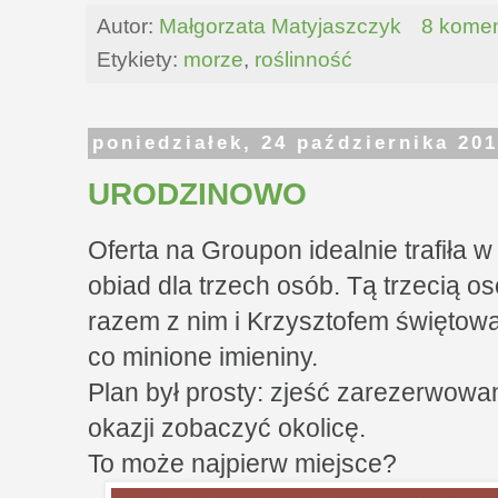
Autor:
Małgorzata Matyjaszczyk
8 komen
Etykiety:
morze
,
roślinność
poniedziałek, 24 października 20
URODZINOWO
Oferta na Groupon idealnie trafiła
obiad dla trzech osób. Tą trzecią os
razem z nim i Krzysztofem świętowa
co minione imieniny.
Plan był prosty: zjeść zarezerwowan
okazji zobaczyć okolicę.
To może najpierw miejsce?