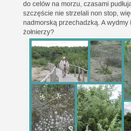
do celów na morzu, czasami pudłuj
szczęście nie strzelali non stop, wi
nadmorską przechadzką. A wydmy ł
żołnierzy?