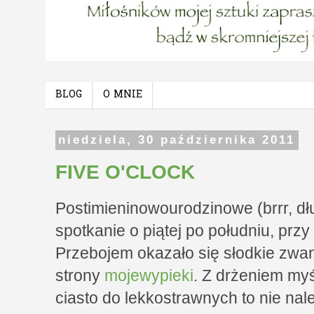
BLOG
O MNIE
niedziela, 30 października 2011
FIVE O'CLOCK
Postimieninowourodzinowe (brrr, dłu
spotkanie o piątej po południu, przy 
Przebojem okazało się słodkie zwa
strony
mojewypieki
. Z drżeniem myś
ciasto do lekkostrawnych to nie nal