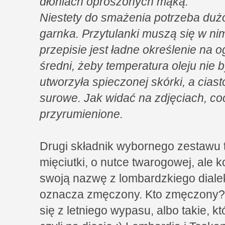
dłoniach oprószonych mąką.
Niestety do smażenia potrzeba dużo
garnka. Przytulanki muszą się w n
przepisie jest ładne określenie na og
średni, żeby temperatura oleju nie b
utworzyła spieczonej skórki, a cias
surowe. Jak widać na zdjęciach, coc
przyrumienione.
Drugi składnik wybornego zestawu 
mięciutki, o nutce twarogowej, ale k
swoją nazwę z lombardzkiego diale
oznacza zmęczony. Kto zmęczony? 
się z letniego wypasu, albo takie, k