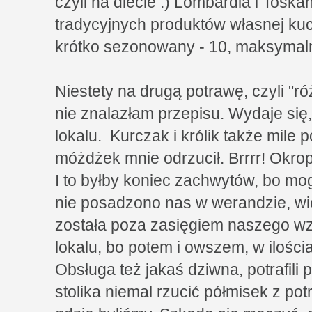
czyli na diecie :) Lombardia i Toskan
tradycyjnych produktów własnej kuch
krótko sezonowany - 10, maksymalni
Niestety na drugą potrawę, czyli "
nie znalazłam przepisu. Wydaje się,
lokalu. Kurczak i królik także mile p
móżdżek mnie odrzucił. Brrrr! Okro
I to byłby koniec zachwytów, bo mo
nie posadzono nas w werandzie, w
została poza zasięgiem naszego wz
lokalu, bo potem i owszem, w ilośc
Obsługa też jakaś dziwna, potrafil
stolika niemal rzucić półmisek z pot