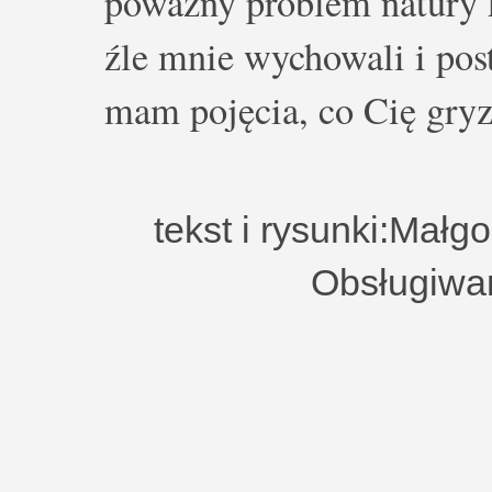
poważny problem natury k
źle mnie wychowali i post
mam pojęcia, co Cię gryz
tekst i rysunki:Małg
Obsługiwa