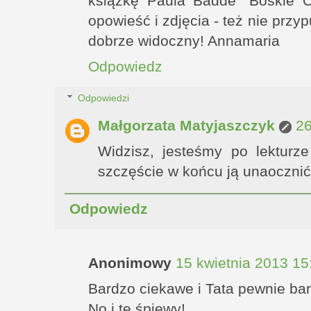
książkę Paula Badde "Boskie Ob
opowieść i zdjęcia - też nie przy
dobrze widoczny! Annamaria
Odpowiedz
Odpowiedzi
Małgorzata Matyjaszczyk
26
Widzisz, jesteśmy po lekturze
szczęście w końcu ją unaocznić 
Odpowiedz
Anonimowy
15 kwietnia 2013 15
Bardzo ciekawe i Tata pewnie ba
No i te śpiewy!