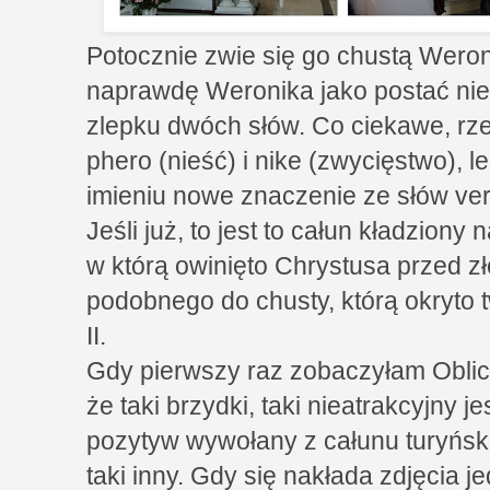
Potocznie zwie się go chustą Weroni
naprawdę Weronika jako postać nie i
zlepku dwóch słów. Co ciekawe, rz
phero (nieść) i nike (zwycięstwo), 
imieniu nowe znaczenie ze słów vera
Jeśli już, to jest to całun kładziony
w którą owinięto Chrystusa przed 
podobnego do chusty, którą okryto 
II.
Gdy pierwszy raz zobaczyłam Oblic
że taki brzydki, taki nieatrakcyjny j
pozytyw wywołany z całunu turyński
taki inny. Gdy się nakłada zdjęcia 