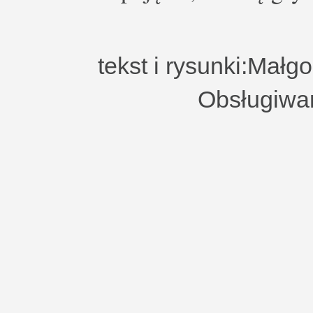
tekst i rysunki:Małg
Obsługiwa