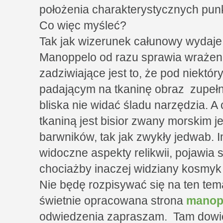
położenia charakterystycznych punk
Co więc myśleć?
Tak jak wizerunek całunowy wydaje s
Manoppelo od razu sprawia wrażen
zadziwiające jest to, że pod niektó
padającym na tkaninę obraz zupełni
bliska nie widać śladu narzędzia. A
tkaniną jest bisior zwany morskim 
barwników, tak jak zwykły jedwab. I
widoczne aspekty relikwii, pojawia s
chociażby inaczej widziany kosmyk
Nie będę rozpisywać się na ten tema
świetnie opracowana strona
manop
odwiedzenia zapraszam. Tam dowiecie 