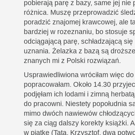
pobierają parę z bazy, same jej nie
różnica. Muszę przeprowadzić śledz
poradzić znajomej krawcowej, ale t
bardziej w rozeznaniu, bo stosuje s
odciągającą parę, schładzającą się 
uznania. Żelazka z bazą są droższe
znanych mi z Polski rozwiązań.
Usprawiedliwiona wróciłam więc do 
popracowałam. Około 14.30 przyjech
podjęłam ich lodami i zimną herba
do pracowni. Niestety popołudnia są
mimo dwóch nawiewów chłodzących.
się za ciąg dalszy korekty książki.
w piątkę (Tata, Krzysztof, dwa potwo