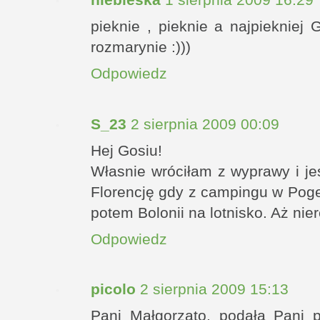
niebieska
1 sierpnia 2009 16:29
pieknie , pieknie a najpieknie
rozmarynie :)))
Odpowiedz
S_23
2 sierpnia 2009 00:09
Hej Gosiu!
Własnie wróciłam z wyprawy i je
Florencję gdy z campingu w Poge
potem Bolonii na lotnisko. Aż nie
Odpowiedz
picolo
2 sierpnia 2009 15:13
Pani Małgorzato, podała Pani 