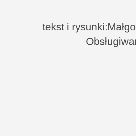
tekst i rysunki:Małg
Obsługiwa