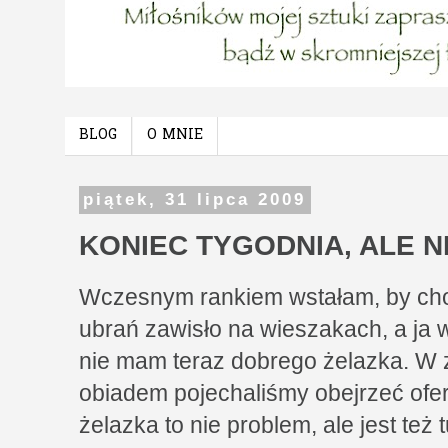
BLOG
O MNIE
piątek, 31 lipca 2009
KONIEC TYGODNIA, ALE 
Wczesnym rankiem wstałam, by cho
ubrań zawisło na wieszakach, a ja 
nie mam teraz dobrego żelazka. W 
obiadem pojechaliśmy obejrzeć ofert
żelazka to nie problem, ale jest też 