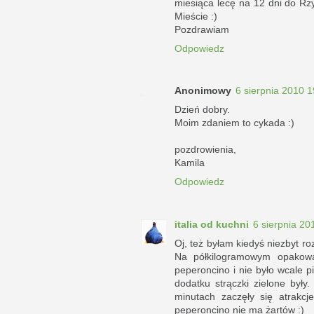
miesiąca lecę na 12 dni do Rz
Mieście :)
Pozdrawiam
Odpowiedz
Anonimowy
6 sierpnia 2010 1
Dzień dobry.
Moim zdaniem to cykada :)
pozdrowienia,
Kamila
Odpowiedz
italia od kuchni
6 sierpnia 20
Oj, też byłam kiedyś niezbyt r
Na półkilogramowym opakowa
peperoncino i nie było wcale 
dodatku strączki zielone był
minutach zaczęły się atrakc
peperoncino nie ma żartów :)