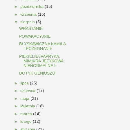
►
października
(15)
►
września
(16)
▼
sierpnia
(5)
WRASTANIE
POWAKACYJNIE
BŁYSKAWICZNA KAMILA
I POŻEGNANIE
PIEKIELNA PAPRYKA,
MIMIKRA JĘZYKOWA,
NIENORMALNE L...
DOTYK GENIUSZU
►
lipca
(25)
►
czerwca
(17)
►
maja
(21)
►
kwietnia
(18)
►
marca
(14)
►
lutego
(12)
►
stycznia
(21)