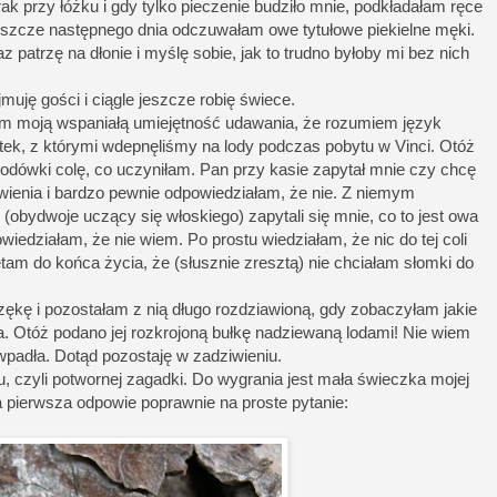
ak przy łóżku i gdy tylko pieczenie budziło mnie, podkładałam ręce
eszcze następnego dnia odczuwałam owe tytułowe piekielne męki.
z patrzę na dłonie i myślę sobie, jak to trudno byłoby mi bez nich
muję gości i ciągle jeszcze robię świece.
m moją wspaniałą umiejętność udawania, że rozumiem język
jtek, z którymi wdepnęliśmy na lody podczas pobytu w Vinci. Otóż
lodówki colę, co uczyniłam. Pan przy kasie zapytał mnie czy chcę
owienia i bardzo pewnie odpowiedziałam, że nie. Z niemym
obydwoje uczący się włoskiego) zapytali się mnie, co to jest owa
wiedziałam, że nie wiem. Po prostu wiedziałam, że nic do tej coli
ętam do końca życia, że (słusznie zresztą) nie chciałam słomki do
czękę i pozostałam z nią długo rozdziawioną, gdy zobaczyłam jakie
. Otóż podano jej rozkrojoną bułkę nadziewaną lodami! Nie wiem
 wpadła. Dotąd pozostaję w zadziwieniu.
łu, czyli potwornej zagadki. Do wygrania jest mała świeczka mojej
ra pierwsza odpowie poprawnie na proste pytanie: