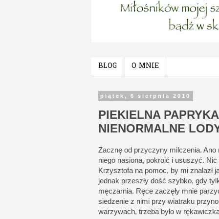
BLOG
O MNIE
piątek, 6 sierpnia 2010
PIEKIELNA PAPRYKA
NIENORMALNE LOD
Zacznę od przyczyny milczenia. Ano
niego nasiona, pokroić i ususzyć. Ni
Krzysztofa na pomoc, by mi znalazł j
jednak przeszły dość szybko, gdy tyl
męczarnia. Ręce zaczęły mnie parzyć
siedzenie z nimi przy wiatraku przyno
warzywach, trzeba było w rękawiczka