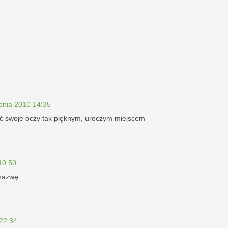
3
rpnia 2010 14:35
ć swoje oczy tak pięknym, uroczym miejscem
10:50
nazwę.
 22:34