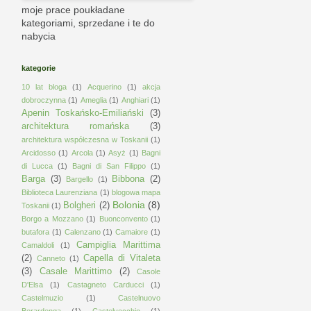
moje prace poukładane
kategoriami, sprzedane i te do
nabycia
kategorie
10 lat bloga
(1)
Acquerino
(1)
akcja
dobroczynna
(1)
Ameglia
(1)
Anghiari
(1)
Apenin Toskańsko-Emiliański
(3)
architektura romańska
(3)
architektura współczesna w Toskanii
(1)
Arcidosso
(1)
Arcola
(1)
Asyż
(1)
Bagni
di Lucca
(1)
Bagni di San Filippo
(1)
Barga
(3)
Bibbona
(2)
Bargello
(1)
Biblioteca Laurenziana
(1)
blogowa mapa
Bolonia
(8)
Bolgheri
(2)
Toskanii
(1)
Borgo a Mozzano
(1)
Buonconvento
(1)
butafora
(1)
Calenzano
(1)
Camaiore
(1)
Campiglia Marittima
Camaldoli
(1)
(2)
Capella di Vitaleta
Canneto
(1)
(3)
Casale Marittimo
(2)
Casole
D'Elsa
(1)
Castagneto Carducci
(1)
Castelmuzio
(1)
Castelnuovo
Berardenga
(1)
Castelvecchio
(1)