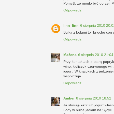
Pomyśl, że mogło być gorzej. M
Odpowiedz
linn_linn
6 sierpnia 2010 20:0
Bulka z lodami to "brioche con g
Odpowiedz
Mażena
6 sierpnia 2010 21:04
Przy kontaktach z ostrą papryk
wino, kieliszek czerwonego wina
jogurt. W knajpkach z jedzenie
współczuję.
Odpowiedz
Amber
8 sierpnia 2010 18:52
Ja stosuję kefir lub jogurt właśni
Lody w bułce jadłam na Sycylii.