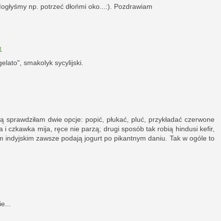
ogłyśmy np. potrzeć dłońmi oko...:). Pozdrawiam
1
elato", smakolyk sycylijski.
ą sprawdziłam dwie opcje: popić, płukać, pluć, przykładać czerwone
 i czkawka mija, ręce nie parzą; drugi sposób tak robią hindusi kefir,
m indyjskim zawsze podają jogurt po pikantnym daniu. Tak w ogóle to
e...