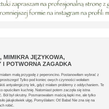
, MIMIKRA JĘZYKOWA,
Y I POTWORNA ZAGADKA
 miałam małą przygodę z peperoncino. Postanowiłam wybrać z
c prostszego! Tylko pod koniec owych czynności wołałam
akiś antyalergiczny lek, gdyż miałam problemy z oddychaniem. Te
ko opuściłam kuchnię. Natomiast potem zaczęła się istna
. Ból był okrutny. Posmarowałam maścią łapki me, ale tylko
siło jakąkolwiek ulgę, Pomyślałam: Ot! Baba! Nie zna się na
ch robić.