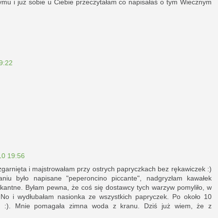
ymu i już sobie u Ciebie przeczytałam co napisałaś o tym Wiecznym
9:22
10 19:56
ozgarnięta i majstrowałam przy ostrych papryczkach bez rękawiczek :)
niu było napisane "peperoncino piccante", nadgryzłam kawałek
pikantne. Byłam pewna, że coś się dostawcy tych warzyw pomyliło, w
y. No i wydłubałam nasionka ze wszystkich papryczek. Po około 10
je :). Mnie pomagała zimna woda z kranu. Dziś już wiem, że z