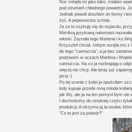
Noc minęła mi jako tako, miałam wiatr
pod strumień chłodnego powietrza. J
Jednak powoli doszłam do formy i tera
żyć. A peperoncino schnie.
Ja za to szykuję się do wyjazdu, przyj
Mimikrą językową natomiast nazwała
włoski. Zaznała tego Marlena i ks.Wo
Krzysztof chciał, żebym wzięła mu z 
do tego "cannuccia", a ja bez zastan
podziwem w oczach Marlena i Wojtek (
cannuccia. Na co ja rozbrajająco odpo
więcej nie chcę. Ale teraz już zapami
picia :)
Po tej scenie z kolei ja opuściłam sz
lody kupuje przede mną młoda kobieta
jak Wy, ale ja na ten pomysł bym nie
I dochodzimy do ostatniej części tytu
produkcji. A otrzyma ją ta osoba, któ
"Co to jest za potwór?"