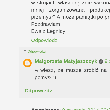
w strojach własnoręcznie wykona
mniej zorganizowana produkc
przemysł? A może pamiątki po pr
Pozdrawiam
Ewa z Legnicy
Odpowiedz
Odpowiedzi
Małgorzata Matyjaszczyk
9 
A wiesz, że muszę zrobić na 
pomysł :)
Odpowiedz
Anonimowy
8 stycznia 2014 23: