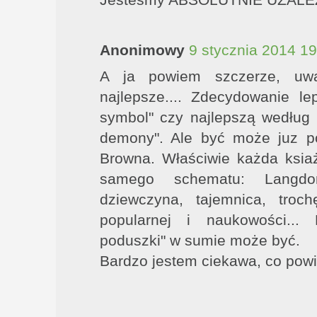
Jesteśmy ABSOLUTNIE UZALEŻ
Anonimowy
9 stycznia 2014 19
A ja powiem szczerze, uwa
najlepsze.... Zdecydowanie le
symbol" czy najlepszą według 
demony". Ale być może juz po 
Browna. Właściwie każda ksia
samego schematu: Langd
dziewczyna, tajemnica, troc
popularnej i naukowości...
poduszki" w sumie może być.
Bardzo jestem ciekawa, co powi