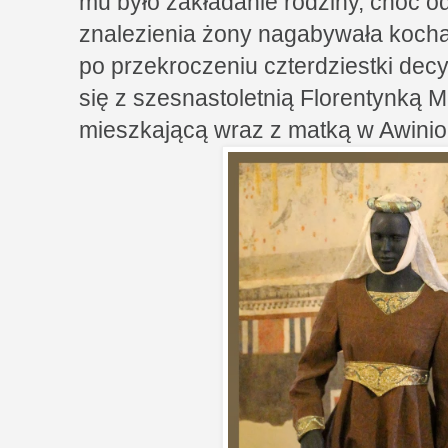
mu było zakładanie rodziny, choć od 
znalezienia żony nagabywała koch
po przekroczeniu czterdziestki decy
się z szesnastoletnią Florentynką M
mieszkającą wraz z matką w Awinio