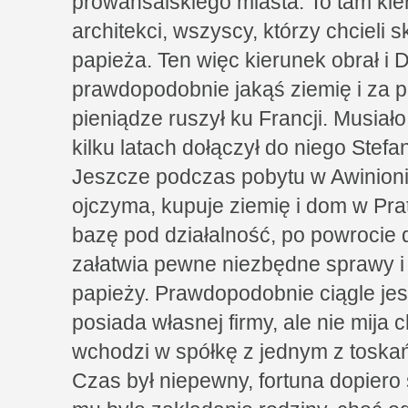
prowansalskiego miasta. To tam kier
architekci, wszyscy, którzy chcieli
papieża. Ten więc kierunek obrał i D
prawdopodobnie jakąś ziemię i za 
pieniądze ruszył ku Francji. Musiał
kilku latach dołączył do niego Stefa
Jeszcze podczas pobytu w Awinion
ojczyma, kupuje ziemię i dom w Pra
bazę pod działalność, po powrocie d
załatwia pewne niezbędne sprawy i 
papieży. Prawdopodobnie ciągle jes
posiada własnej firmy, ale nie mija c
wchodzi w spółkę z jednym z toska
Czas był niepewny, fortuna dopiero s