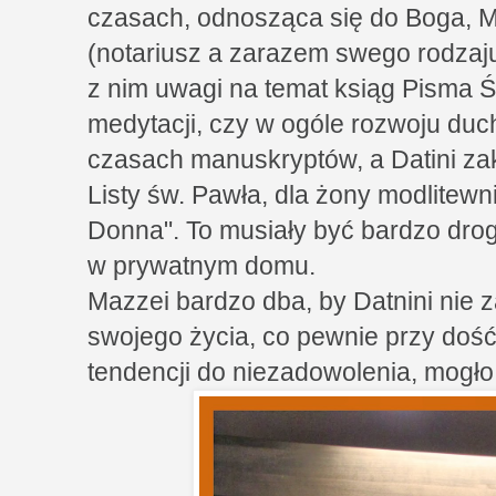
czasach, odnosząca się do Boga, Ma
(notariusz a zarazem swego rodza
z nim uwagi na temat ksiąg Pisma Ś
medytacji, czy w ogóle rozwoju du
czasach manuskryptów, a Datini zak
Listy św. Pawła, dla żony modlitewn
Donna". To musiały być bardzo dro
w prywatnym domu.
Mazzei bardzo dba, by Datnini nie z
swojego życia, co pewnie przy doś
tendencji do niezadowolenia, mog