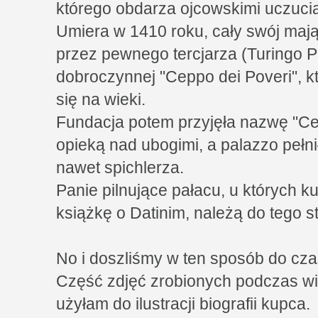
którego obdarza ojcowskimi uczuci
Umiera w 1410 roku, cały swój mają
przez pewnego tercjarza (Turingo Pu
dobroczynnej "Ceppo dei Poveri", kt
się na wieki.
Fundacja potem przyjęła nazwę "Ce
opieką nad ubogimi, a palazzo pełni
nawet spichlerza.
Panie pilnujące pałacu, u których k
książkę o Datinim, należą do tego 
No i doszliśmy w ten sposób do c
Część zdjęć zrobionych podczas wiz
użyłam do ilustracji biografii kupca.