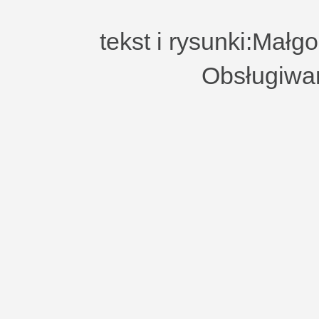
tekst i rysunki:Małg
Obsługiwa