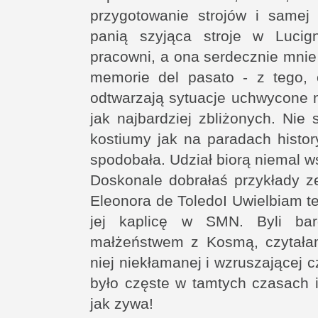
przygotowanie strojów i samej
panią szyjąca stroje w Lucig
pracowni, a ona serdecznie mnie
memorie del pasato - z tego,
odtwarzają sytuacje uchwycone n
jak najbardziej zbliżonych. Nie
kostiumy jak na paradach histor
spodobała. Udział biorą niemal 
Doskonale dobrałaś przykłady z
Eleonora de ToledoI Uwielbiam te
jej kaplicę w SMN. Byli ba
małżeństwem z Kosmą, czytała
niej niekłamanej i wzruszającej c
było częste w tamtych czasach i
jak zywa!