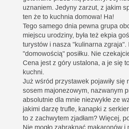
uznaniem. Jedyny zarzut, z jakim spo
ten że to kuchnia domowa! Ha!
Tego samego dnia pewna grupa obc
miejscu urodziny, była też ekpia goś
turystów i nasza "kulinarna zgraja".
"domowością" posiłku. Nie czekajc
Cena jest z góry ustalona, a je się 
kuchni.
Już wśród przystawek pojawiły się n
sosem majonezowym, nazwanym prze
absolutnie dla mnie niezwykłe ze wz
jakimi darzę trufle, kanapki z serkie
to z zachwytem zjadłam? Więcej, po 
Nie mogło zabraknąć makaronów i mi