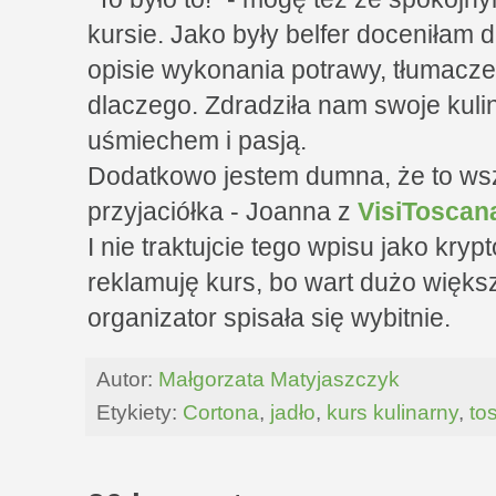
kursie. Jako były belfer doceniłam da
opisie wykonania potrawy, tłumaczeniu
dlaczego. Zdradziła nam swoje kulin
uśmiechem i pasją.
Dodatkowo jestem dumna, że to ws
przyjaciółka - Joanna z
VisiToscan
I nie traktujcie tego wpisu jako kryp
reklamuję kurs, bo wart dużo większ
organizator spisała się wybitnie.
Autor:
Małgorzata Matyjaszczyk
Etykiety:
Cortona
,
jadło
,
kurs kulinarny
,
to