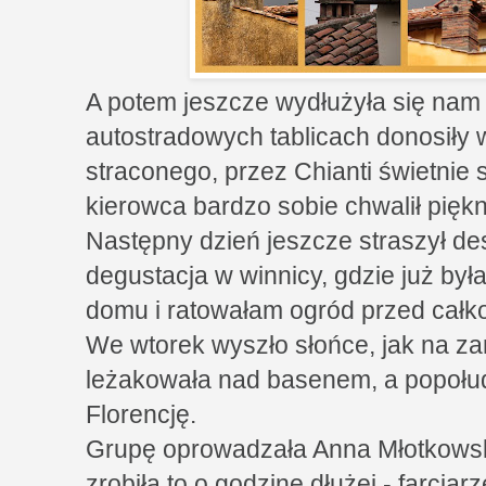
A potem jeszcze wydłużyła się nam 
autostradowych tablicach donosiły w
straconego, przez Chianti świetnie s
kierowca bardzo sobie chwalił piękn
Następny dzień jeszcze straszył d
degustacja w winnicy, gdzie już był
domu i ratowałam ogród przed całk
We wtorek wyszło słońce, jak na z
leżakowała nad basenem, a popołu
Florencję.
Grupę oprowadzała Anna Młotkowsk
zrobiła to o godzinę dłużej - farciarz