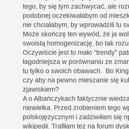
tego, by się tym zachwycać, ale ro
podobnej oczekiwałabym od mieszka
nie chciałabym, by wprowadzili tu s
Może skończę ten wywód, że ja wol
swoistą homogenizację, bo tak rozu
Oczywiście jest to mało "trendy" pat
łagodniejsza w porównaniu ze zmar
tu tylko o swoich obawach. Bo King
czy aby na pewno mieszanie się kul
zjawiskiem?
A o Albańczykach faktycznie wiedza 
niewielka. Przed zrobieniem tego w
polskojęzycznym i zadziwiłam się np
wikipedii. Trafiłam też na forum dys