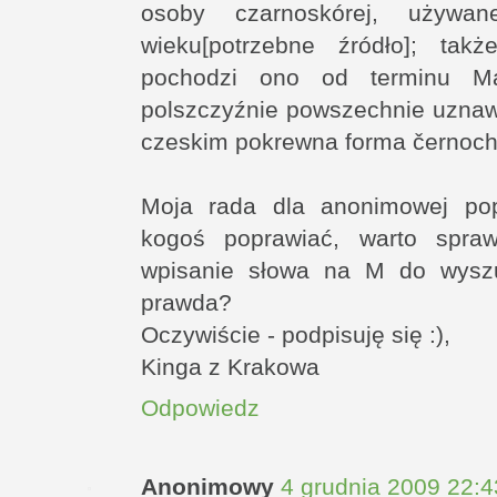
osoby czarnoskórej, używ
wieku[potrzebne źródło]; tak
pochodzi ono od terminu Ma
polszczyźnie powszechnie uznaw
czeskim pokrewna forma černoch j
Moja rada dla anonimowej pop
kogoś poprawiać, warto spra
wpisanie słowa na M do wyszuk
prawda?
Oczywiście - podpisuję się :),
Kinga z Krakowa
Odpowiedz
Anonimowy
4 grudnia 2009 22:4