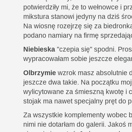
potwierdziły mi, że to wełnowce i p
mikstura stanowi jedyny na dziś śr
Na wiosnę rozejrzę się za biedronką
podano namiary na firmę sprzedają
Niebieska
"czepia się" spodni. Pro
wypracowałam sobie jeszcze elegan
Olbrzymie
wzrok masz absolutnie d
jeszcze dwa takie. Na początku moje
wylicytowane za śmieszną kwotę i 
stojak ma nawet specjalny pręt do 
Za wszystkie komplementy wobec b
nimi nie dotarłam do galerii. Jakoś 