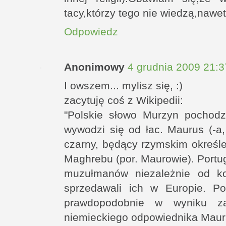
tacy,którzy tego nie wiedzą,nawe
Odpowiedz
Anonimowy
4 grudnia 2009 21:3
I owszem... mylisz się, :)
zacytuję coś z Wikipedii:
"Polskie słowo Murzyn pochodz
wywodzi się od łac. Maurus (-a,
czarny, będący rzymskim określ
Maghrebu (por. Maurowie). Portu
muzułmanów niezależnie od ko
sprzedawali ich w Europie. Po
prawdopodobnie w wyniku zap
niemieckiego odpowiednika Maura