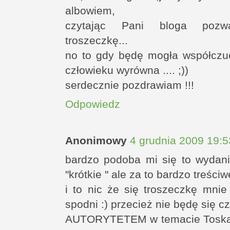
albowiem,
czytając Pani bloga pozw
troszeczkę...
no to gdy będę mogła współczuć
człowieku wyrówna .... ;))
serdecznie pozdrawiam !!!
Odpowiedz
Anonimowy
4 grudnia 2009 19:5
bardzo podoba mi się to wydani
"krótkie " ale za to bardzo treściw
i to nic że się troszeczkę mni
spodni :) przecież nie będę się cz
AUTORYTETEM w temacie Toskanii 