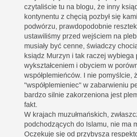
czytaliście tu na blogu, że inny ksi
kontynentu z chęcią pozbył się kam
podwórzu, prawdopodobnie resztek
ustawiliśmy przed wejściem na pleba
musiały być cenne, świadczy chociaż
ksiądz Murzyn i tak raczej wybiega
wykształceniem i obyciem w porów
współplemieńców. I nie pomyślcie, 
"współplemieniec" w zabarwieniu pe
bardzo silnie zakorzeniona jest plem
fakt.
W krajach muzułmańskich, zwłaszcz
podchodzących do Islamu, nie ma m
Oczekuje się od przybysza respekto