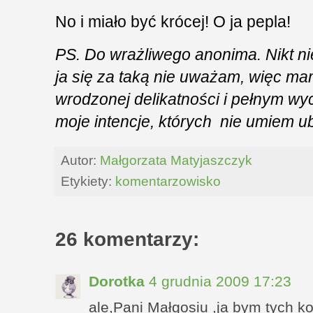
No i miało być krócej! O ja pepla!
PS. Do wrażliwego anonima. Nikt nie
ja się za taką nie uważam, więc ma
wrodzonej delikatności i pełnym wy
moje intencje, których nie umiem ub
Autor:
Małgorzata Matyjaszczyk
Etykiety:
komentarzowisko
26 komentarzy:
Dorotka
4 grudnia 2009 17:23
ale,Pani Małgosiu ,ja bym tych ko