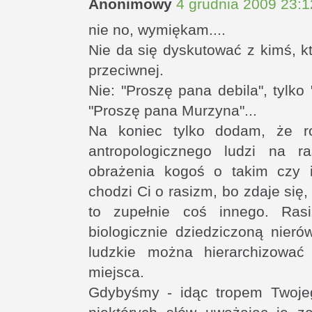
Anonimowy
4 grudnia 2009 23:1
nie no, wymiękam....
Nie da się dyskutować z kimś, k
przeciwnej.
Nie: "Proszę pana debila", tylko
"Proszę pana Murzyna"...
Na koniec tylko dodam, że ro
antropologicznego ludzi na r
obrażenia kogoś o takim czy i
chodzi Ci o rasizm, bo zdaje się,
to zupełnie coś innego. Rasi
biologicznie dziedziczoną nieró
ludzkie można hierarchizować
miejsca.
Gdybyśmy - idąc tropem Twojeg