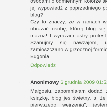
osobami o odmiennym kolorze sk
jej wypowiedź z poprzedniego p
blog?
Czy to znaczy, że w ramach w
obrażać osobę, której blog si
można! I wyrażam ostry protes
Szanujmy się nawzajem, 
zamieszczane w grzecznej formie,
Eugenia
Odpowiedz
Anonimowy
6 grudnia 2009 01:5
Małgosiu, zapomniałam dodać,
książkę, blog jes świetny, a, ż
pierwszego wejrzenia", jest