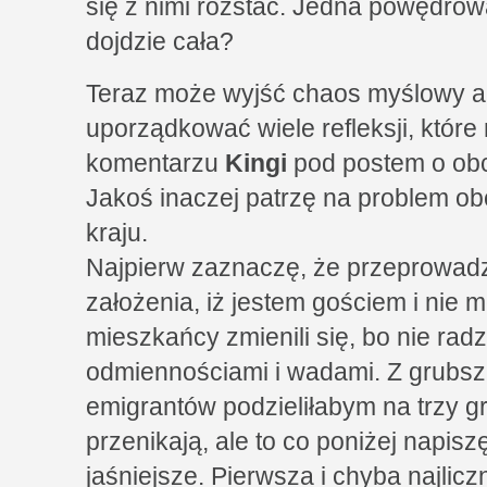
się z nimi rozstać. Jedna powędrow
dojdzie cała?
Teraz może wyjść chaos myślowy a
uporządkować wiele refleksji, które
komentarzu
Kingi
pod postem o ob
Jakoś inaczej patrzę na problem o
kraju.
Najpierw zaznaczę, że przeprowadza
założenia, iż jestem gościem i nie
mieszkańcy zmienili się, bo nie rad
odmiennościami i wadami. Z grubsza,
emigrantów podzieliłabym na trzy g
przenikają, ale to co poniżej napiszę
jaśniejsze. Pierwsza i chyba najliczn