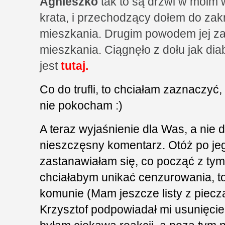
Agnieszko
tak to są drzwi w moim 
krata, i przechodzący dołem do zakr
mieszkania. Drugim powodem jej za
mieszkania. Ciągnęło z dołu jak dia
jest
tutaj.
Co do trufli, to chciałam zaznaczyć,
nie pokocham :)
A teraz wyjaśnienie dla Was, a nie d
nieszczęsny komentarz. Otóż po je
zastanawiałam się, co począć z tym
chciałabym unikać cenzurowania, to
komunie (Mam jeszcze listy z piecz
Krzysztof podpowiadał mi usunięcie,