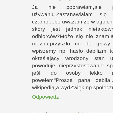
Ja nie poprawiam,ale 
używaniu.Zastanawiałam si
czarno...,bo uważam,że w ogóle 
skóry jest jednak nietakto
odbiorców?Może się nie znam,a
można.przyszło mi do głowy 
wpiszemy np. hasło debilizm t
określający wrodzony stan u
powoduje nieprzystosowanie spo
jeśli do osoby lekko nie
poweiem''Proszę pana debila.
wikipedią,a wydZwięk np.społecz
Odpowiedz