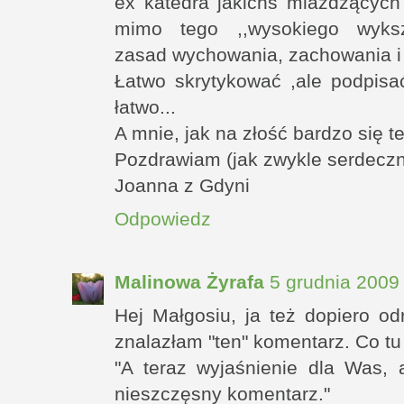
ex katedra jakichś miażdżących
mimo tego ,,wysokiego wykszt
zasad wychowania, zachowania i
Łatwo skrytykować ,ale podpisać
łatwo...
A mnie, jak na złość bardzo się te
Pozdrawiam (jak zwykle serdeczn
Joanna z Gdyni
Odpowiedz
Malinowa Żyrafa
5 grudnia 2009
Hej Małgosiu, ja też dopiero od
znalazłam "ten" komentarz. Co tu pi
"A teraz wyjaśnienie dla Was, 
nieszczęsny komentarz."