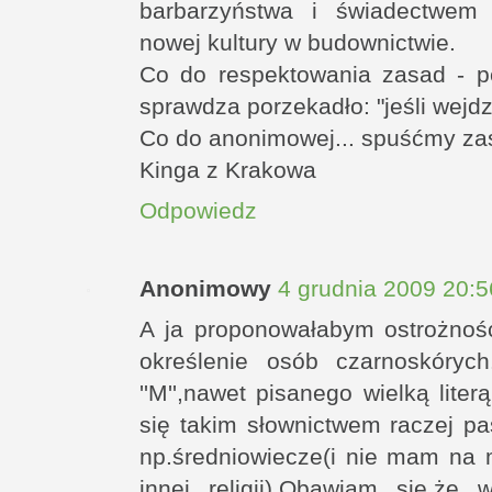
barbarzyństwa i świadectwem 
nowej kultury w budownictwie.
Co do respektowania zasad - p
sprawdza porzekadło: "jeśli wejdz
Co do anonimowej... spuśćmy zas
Kinga z Krakowa
Odpowiedz
Anonimowy
4 grudnia 2009 20:5
A ja proponowałabym ostrożno
określenie osób czarnoskóryc
''M'',nawet pisanego wielką liter
się takim słownictwem raczej pa
np.średniowiecze(i nie mam na m
innej religii).Obawiam się,że