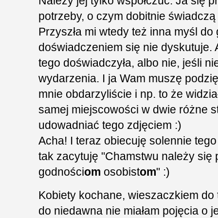
Należy jej tylko współczuć. Ja się 
potrzeby, o czym dobitnie świadcz
Przyszła mi wtedy też inna myśl do 
doświadczeniem się nie dyskutuje. 
tego doświadczyła, albo nie, jeśli 
wydarzenia. I ja Wam muszę podzię
mnie obdarzyliście i np. to że widz
samej miejscowości w dwie różne 
udowadniać tego zdjęciem :)
Acha! I teraz obiecuję solennie teg
tak zacytuję "Chamstwu należy się 
godności
om
osobist
om
" :)
Kobiety kochane, wieszaczkiem do to
do niedawna nie miałam pojęcia o jeg