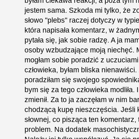
byłam ciekawa reakcji, a poza tym n
jestem sama. Szkoda mi tylko, że zo
słowo "plebs" raczej dotyczy w typ
która napisała komentarz, w żadn
pytała się, jak sobie radzę. A ja 
osoby wzbudzające moją niechęć. M
mogłam sobie poradzić z uczuciami
człowieka, byłam bliska nienawiści. 
poradziłam się swojego spowiednika
bym się za tego człowieka modliła. I 
zmienił. Za to ja zaczęłam w nim bard
chodzącą kupę nieszczęścia. Jeśli k
słownej, co pisząca ten komentarz, 
problem. Na dodatek masochistyczn