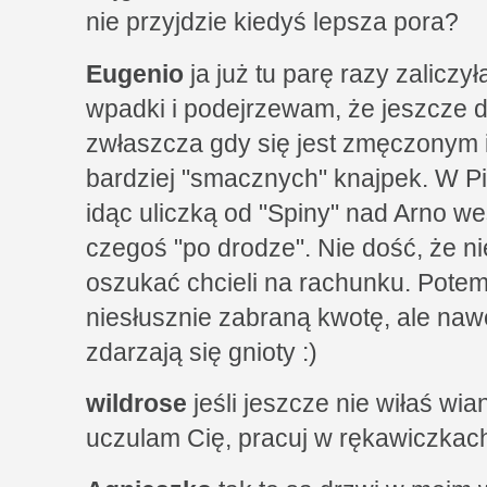
nie przyjdzie kiedyś lepsza pora?
Eugenio
ja już tu parę razy zaliczy
wpadki i podejrzewam, że jeszcze 
zwłaszcza gdy się jest zmęczonym i 
bardziej "smacznych" knajpek. W Piz
idąc uliczką od "Spiny" nad Arno w
czegoś "po drodze". Nie dość, że n
oszukać chcieli na rachunku. Potem
niesłusznie zabraną kwotę, ale nawe
zdarzają się gnioty :)
wildrose
jeśli jeszcze nie wiłaś wi
uczulam Cię, pracuj w rękawiczkac