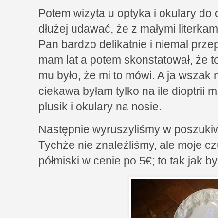
Potem wizyta u optyka i okulary do c
dłużej udawać, że z małymi literka
Pan bardzo delikatnie i niemal przep
mam lat a potem skonstatował, że t
mu było, że mi to mówi. A ja wszak
ciekawa byłam tylko na ile dioptrii 
plusik i okulary na nosie.
Następnie wyruszyliśmy w poszukiw
Tychże nie znaleźliśmy, ale moje c
półmiski w cenie po 5€; to tak jak b