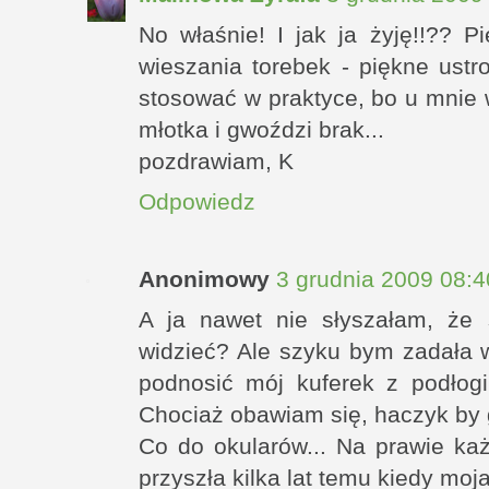
No właśnie! I jak ja żyję!!?? P
wieszania torebek - piękne ustro
stosować w praktyce, bo u mnie w
młotka i gwoździ brak...
pozdrawiam, K
Odpowiedz
Anonimowy
3 grudnia 2009 08:4
A ja nawet nie słyszałam, że 
widzieć? Ale szyku bym zadała 
podnosić mój kuferek z podłogi
Chociaż obawiam się, haczyk by 
Co do okularów... Na prawie ka
przyszła kilka lat temu kiedy moj