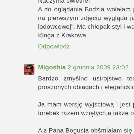
Naczynia świetne!
A do oglądania Bodzia wołałam p
na pierwszym zdjęciu wygląda j
lodowcowej". Ma chłopak styl i w
Kinga z Krakowa
Odpowiedz
Migoshia
2 grudnia 2009 23:02
Bardzo zmyślne ustrojstwo t
proszonych obiadach i eleganckic
Ja mam wersję wyjściową i jest 
torebek razem wziętych,a także od
A z Pana Bogusia obśmiałam się j