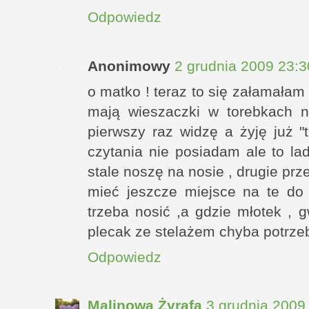
Odpowiedz
Anonimowy
2 grudnia 2009 23:3
o matko ! teraz to się załamałam 
mają wieszaczki w torebkach na
pierwszy raz widzę a żyję już 
czytania nie posiadam ale to lad
stale noszę na nosie , drugie pr
mieć jeszcze miejsce na te do 
trzeba nosić ,a gdzie młotek , 
plecak ze stelażem chyba potrze
Odpowiedz
Malinowa Żyrafa
3 grudnia 2009