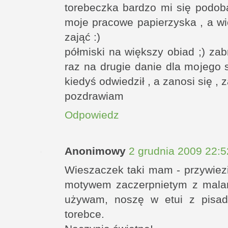
torebeczka bardzo mi się podob
moje pracowe papierzyska , a 
zająć :)
półmiski na większy obiad ;) za
raz na drugie danie dla mojego 
kiedyś odwiedził , a zanosi się , z
pozdrawiam
Odpowiedz
Anonimowy
2 grudnia 2009 22:5
Wieszaczek taki mam - przywiezi
motywem zaczerpnietym z malars
używam, noszę w etui z pisa
torebce.