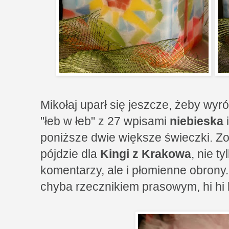
Mikołaj uparł się jeszcze, żeby wy
"łeb w łeb" z 27 wpisami
niebieska
i
poniższe dwie większe świeczki. Zos
pójdzie dla
Kingi z Krakowa
, nie t
komentarzy, ale i płomienne obrony
chyba rzecznikiem prasowym, hi hi h