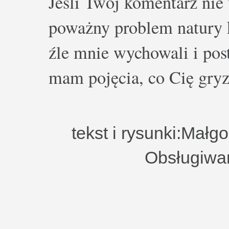
Jeśli Twój komentarz nie 
poważny problem natury k
źle mnie wychowali i post
mam pojęcia, co Cię gryz
tekst i rysunki:Małg
Obsługiwa