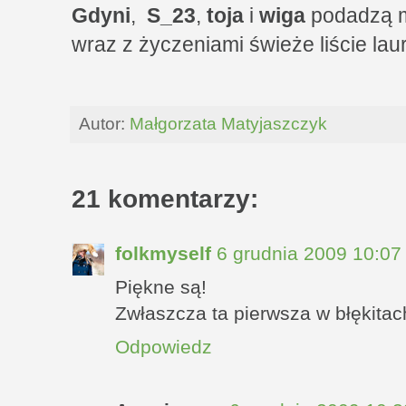
Gdyni
,
S_23
,
toja
i
wiga
podadzą mi
wraz z życzeniami świeże liście lau
Autor:
Małgorzata Matyjaszczyk
21 komentarzy:
folkmyself
6 grudnia 2009 10:07
Piękne są!
Zwłaszcza ta pierwsza w błękitac
Odpowiedz