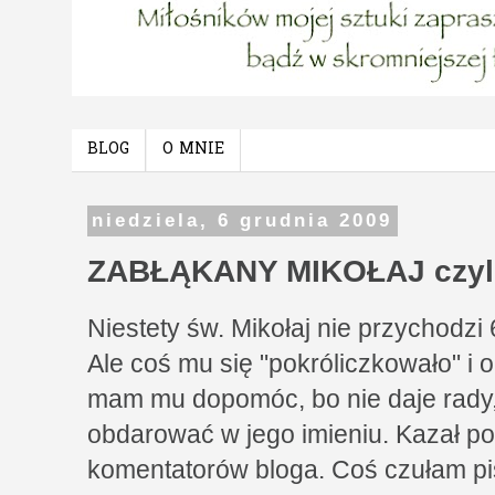
BLOG
O MNIE
niedziela, 6 grudnia 2009
ZABŁĄKANY MIKOŁAJ czyl
Niestety św. Mikołaj nie przychodzi 
Ale coś mu się "pokróliczkowało" i o
mam mu dopomóc, bo nie daje rady
obdarować w jego imieniu. Kazał po
komentatorów bloga. Coś czułam p