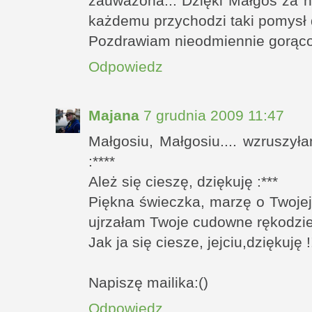
zauważona... Dzięki Małgoś za n
każdemu przychodzi taki pomysł 
Pozdrawiam nieodmiennie gorąco
Odpowiedz
Majana
7 grudnia 2009 11:47
Małgosiu, Małgosiu.... wzruszył
:****
Ależ się cieszę, dziękuję :***
Piękna świeczka, marzę o Twojej
ujrzałam Twoje cudowne rękodzie
Jak ja się ciesze, jejciu,dziękuję !!!
Napiszę mailika:()
Odpowiedz