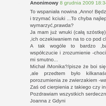
Anonimowy
8 grudnia 2009 18:3
To wspaniała nowina ,Anno! Będz
i trzymać kciuki ...To chyba najl
wymarzyć,prawda?
Ja mam już wnuki (całą szóstkę)
,ich oczekiwaniem na to co pod c
A tak wogóle to bardzo ,ba
współczucie i zrozumienie -choc
mi smutno...
Michał /Monika?/pisze że boi si
,ale przedtem było kilkanaś
porozumienia ze zwierzakiem -wa
Zaś od cierpienia z takiego czy i
Pozdrawiam wszystkich serdeczn
Joanna z Gdyni