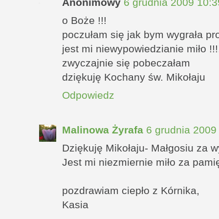
Anonimowy
6 grudnia 2009 10:3
o Boże !!!
poczułam się jak bym wygrała p
jest mi niewypowiedzianie miło !!!
zwyczajnie się pobeczałam
dziękuję Kochany św. Mikołaju
Odpowiedz
Malinowa Żyrafa
6 grudnia 2009
Dziękuję Mikołaju- Małgosiu za wy
Jest mi niezmiernie miło za pamię
pozdrawiam ciepło z Kórnika,
Kasia