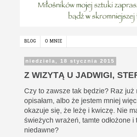
BLOG
O MNIE
niedziela, 18 stycznia 2015
Z WIZYTĄ U JADWIGI, STEF
Czy to zawsze tak będzie? Raz już 
opisałam, albo że jestem mniej więc
okazuje się, że leżę i kwiczę. Nie m
świeżych wrażeń, tamte odłożone i t
niedawne?