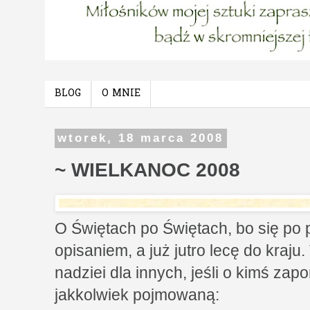
BLOG
O MNIE
wtorek, 18 marca 2008
~ WIELKANOC 2008
O Świętach po Świętach, bo się po 
opisaniem, a już jutro lecę do kraju.
nadziei dla innych, jeśli o kimś za
jakkolwiek pojmowaną: