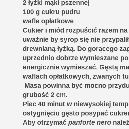
2 łyżki mąki pszennej
100 g cukru pudru
wafle opłatkowe
Cukier i miód rozpuścić razem n
uważnie by syrop się nie przypalił
drewnianą łyżką. Do gorącego z
uprzednio dobrze wymieszane pozo
energicznie wymieszać. Gęstą ma
waflach opłatkowych, zwanych tut
Masa powinna być mocno przydu
grubość 2 cm.
Piec 40 minut w niewysokiej tempe
ostygnięciu gęsto posypać cukr
Aby otrzymać
panforte nero
należ