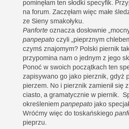
pominęłam ten słodki specyfik. Pr
na forum. Zaczęłam więc małe śle
ze Sieny smakołyku.
Panforte
oznacza dosłownie „mocny 
panpepato
czyli „pieprznym chlebem
czymś znajomym? Polski piernik tak
przypomina nam o jednym z jego skł
Ponoć w swoich początkach ten specy
zapisywano go jako pierznik, gdyż 
pierzem. No i pierznik zamienił si
ciasto, a gramatycznie w piernik. S
określeniem
panpepato
jako specja
Wróćmy więc do toskańskiego
panf
pieprzu.