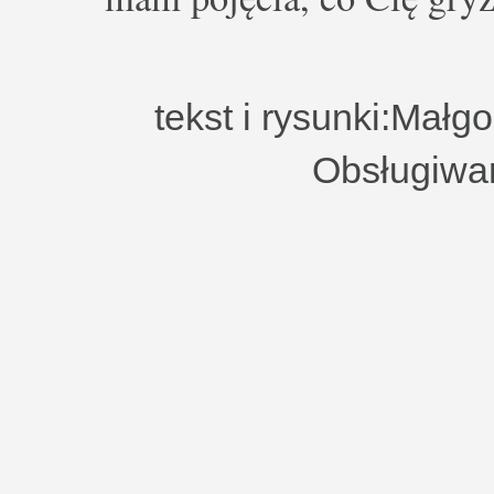
tekst i rysunki:Małg
Obsługiwa