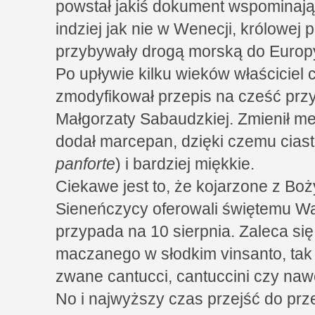
powstał jakiś dokument wspominają
indziej jak nie w Wenecji, królowej
przybywały drogą morską do Europ
Po upływie kilku wieków właściciel c
zmodyfikował przepis na cześć prz
Małgorzaty Sabaudzkiej. Zmienił 
dodał marcepan, dzięki czemu ciasto
panforte
) i bardziej miękkie.
Ciekawe jest to, że kojarzone z B
Sieneńczycy oferowali świętemu Wa
przypada na 10 sierpnia. Zaleca si
maczanego w słodkim vinsanto, tak 
zwane cantucci, cantuccini czy nawet
No i najwyższy czas przejść do prz