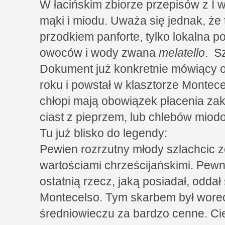
W łacińskim zbiorze przepisów z I w
mąki i miodu. Uważa się jednak, że 
przodkiem panforte, tylko lokalna 
owoców i wody zwana
melatello
. S
Dokument już konkretnie mówiący 
roku i powstał w klasztorze Montec
chłopi mają obowiązek płacenia za
ciast z pieprzem, lub chlebów miod
Tu już blisko do legendy:
Pewien rozrzutny młody szlachcic ze
wartościami chrześcijańskimi. Pewne
ostatnią rzecz, jaką posiadał, oddał 
Montecelso. Tym skarbem był wor
średniowieczu za bardzo cenne. Cie