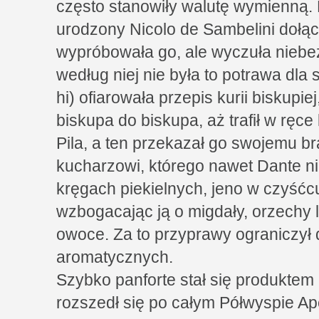
często stanowiły walutę wymienną.
urodzony Nicolo de Sambelini dołącz
wypróbowała go, ale wyczuła nieb
według niej nie była to potrawa dla
hi) ofiarowała przepis kurii biskupi
biskupa do biskupa, aż trafił w ręce
Pila, a ten przekazał go swojemu b
kucharzowi, którego nawet Dante nie
kręgach piekielnych, jeno w czyśćc
wzbogacając ją o migdały, orzech
owoce. Za to przyprawy ograniczył d
aromatycznych.
Szybko panforte stał się produktem
rozszedł się po całym Półwyspie A