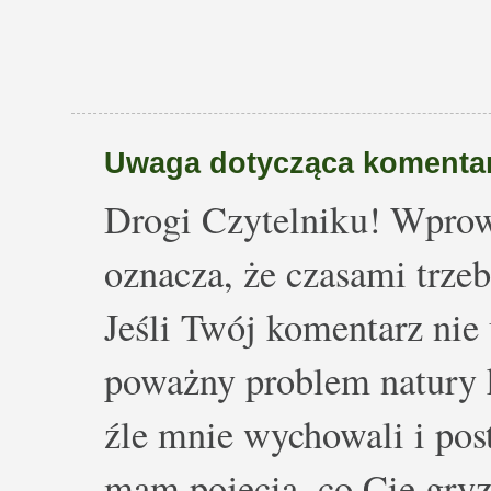
Uwaga dotycząca komentar
Drogi Czytelniku! Wprow
oznacza, że czasami trze
Jeśli Twój komentarz nie 
poważny problem natury k
źle mnie wychowali i post
mam pojęcia, co Cię gryz