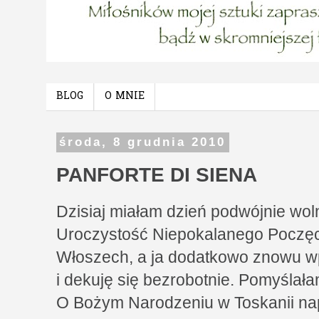
BLOG
O MNIE
środa, 8 grudnia 2010
PANFORTE DI SIENA
Dzisiaj miałam dzień podwójnie wol
Uroczystość Niepokalanego Poczę
Włoszech, a ja dodatkowo znowu wp
i dekuję się bezrobotnie. Pomyślała
O Bożym Narodzeniu w Toskanii napi