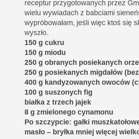
receptur przygotowanych przez Gmi
wielu wywiadach z babciami sieneńs
wypróbowałam, jeśli więc ktoś się s
wyszło.
150 g cukru
150 g miodu
250 g obranych posiekanych orz
250 g posiekanych migdałów (bez
400 g kandyzowanych owoców (cy
100 g suszonych fig
białka z trzech jajek
8 g zmielonego cynamonu
Po szczypcie: gałki muszkatołowej
masło – bryłka mniej więcej wiel