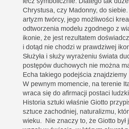
lecz symbolicznie. Dlatego tak du
Chrystusa, czy Madonny, do siebie. N
artyzm twórcy, jego możliwości kre
odtworzenia modelu zgodnego z wiar
ikonie, że jest rezultatem doświad
i dotąd nie chodzi w prawdziwej ik
Służyła i służy wyrażeniu świata d
postępów duchowych nie można malo
Echa takiego podejścia znajdziemy 
W pewnym momencie, na terenie Itali
wraca się do afirmacji postaci ludz
Historia sztuki właśnie Giotto przyp
sztuce zachodniej, naturalizmu, kt
wieku. Nie znaczy to, że Giotto był 