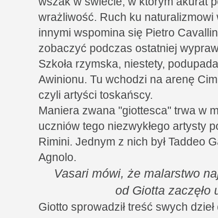
wszak w świecie, w którym akurat p
wrażliwość. Ruch ku naturalizmowi
innymi wspomina się Pietro Cavallin
zobaczyć podczas ostatniej wypra
Szkoła rzymska, niestety, podupad
Awinionu. Tu wchodzi na arenę Cima
czyli artyści toskańscy.
Maniera zwana "giottesca" trwa w ma
uczniów tego niezwykłego artysty p
Rimini. Jednym z nich był Taddeo G
Agnolo.
Vasari mówi, że malarstwo na
od Giotta zaczęło 
Giotto sprowadził treść swych dzieł 