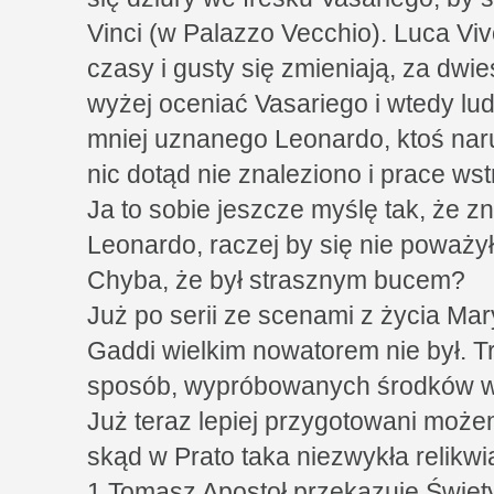
Vinci (w Palazzo Vecchio). Luca Vi
czasy i gusty się zmieniają, za dwieś
wyżej oceniać Vasariego i wtedy lud
mniej uznanego Leonardo, ktoś naru
nic dotąd nie znaleziono i prace ws
Ja to sobie jeszcze myślę tak, że z
Leonardo, raczej by się nie poważy
Chyba, że był strasznym bucem?
Już po serii ze scenami z życia Ma
Gaddi wielkim nowatorem nie był. Tr
sposób, wypróbowanych środków w
Już teraz lepiej przygotowani możem
skąd w Prato taka niezwykła relikwi
1.Tomasz Apostoł przekazuje Święt