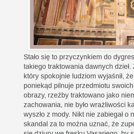
Stało się to przyczynkiem do dygres
takiego traktowania dawnych dzieł
który spokojnie ludziom wyjaśnił, że
poniekąd pilnuje przedmiotu swoic
obrazy, rzeźby traktowano jako ni
zachowania, nie było wrażliwości k
wyszło z mody. Nikt nie zabiegał o 
skandal za to można uznać, że zup
się dziury we fresku Vasariego, by