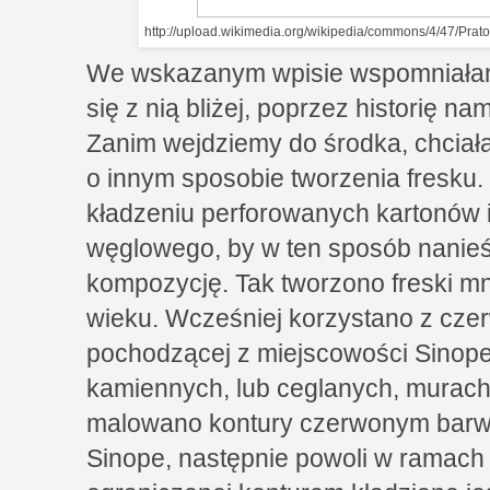
http://upload.wikimedia.org/wikipedia/commons/4/47/P
We wskazanym wpisie wspomniałam 
się z nią bliżej, poprzez historię n
Zanim wejdziemy do środka, chcia
o innym sposobie tworzenia fresku.
kładzeniu perforowanych kartonów i
węglowego, by w ten sposób nanieść 
kompozycję. Tak tworzono freski mn
wieku. Wcześniej korzystano z cze
pochodzącej z miejscowości Sinope,
kamiennych, lub ceglanych, murac
malowano kontury czerwonym barwn
Sinope, następnie powoli w ramach 