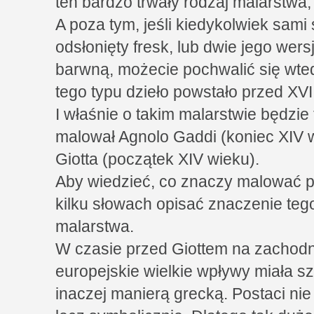
ten bardzo trwały rodzaj malarstwa
A poza tym, jeśli kiedykolwiek sami
odsłonięty fresk, lub dwie jego wers
barwną, możecie pochwalić się wted
tego typu dzieło powstało przed XVI
I właśnie o takim malarstwie będzie
malował Agnolo Gaddi (koniec XIV w
Giotta (początek XIV wieku).
Aby wiedzieć, co znaczy malować p
kilku słowach opisać znaczenie tego 
malarstwa.
W czasie przed Giottem na zachodn
europejskie wielkie wpływy miała s
inaczej manierą grecką. Postaci nie 