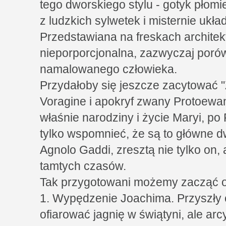
tego dworskiego stylu - gotyk płom
z ludzkich sylwetek i misternie ukła
Przedstawiana na freskach architekt
nieporporcjonalna, zazwyczaj por
namalowanego człowieka.
Przydałoby się jeszcze zacytować 
Voragine i apokryf zwany Protoewan
właśnie narodziny i życie Maryi, po
tylko wspomnieć, że są to główne dw
Agnolo Gaddi, zresztą nie tylko on, 
tamtych czasów.
Tak przygotowani możemy zacząć 
1. Wypędzenie Joachima. Przyszły 
ofiarować jagnię w świątyni, ale ar