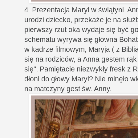
4. Prezentacja Maryi w świątyni. Ann
urodzi dziecko, przekaże je na służ
pierwszy rzut oka wydaje się być go
schematu wyrywa się główna Bohat
w kadrze filmowym, Maryja ( z Bibl
się na rodziców, a Anna gestem rąk z
się". Pamiętacie niezwykły fresk z 
dłoni do głowy Maryi? Nie minęło wi
na matczyny gest św. Anny.