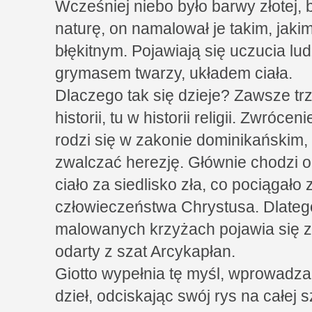
Wcześniej niebo było barwy złotej, 
naturę, on namalował je takim, jakim
błękitnym. Pojawiają się uczucia l
grymasem twarzy, układem ciała.
Dlaczego tak się dzieje? Zawsze t
historii, tu w historii religii. Zwróce
rodzi się w zakonie dominikańskim, 
zwalczać herezję. Głównie chodzi 
ciało za siedlisko zła, co pociągało
człowieczeństwa Chrystusa. Dlateg
malowanych krzyżach pojawia się zm
odarty z szat Arcykapłan.
Giotto wypełnia tę myśl, wprowadza
dzieł, odciskając swój rys na całej