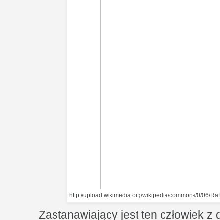
http://upload.wikimedia.org/wikipedia/commons/0/06/Ra
Zastanawiający jest ten człowiek z