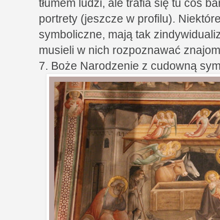
tłumem ludzi, ale trafia się tu coś 
portrety (jeszcze w profilu). Niektó
symboliczne, mają tak zindywiduali
musieli w nich rozpoznawać znajom
7. Boże Narodzenie z cudowną symu