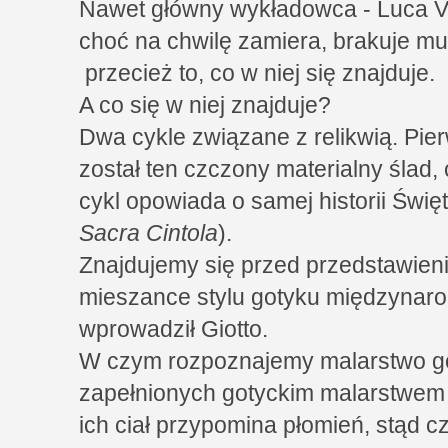
Nawet główny wykładowca - Luca Vi
choć na chwilę zamiera, brakuje mu
przecież to, co w niej się znajduje.
A co się w niej znajduje?
Dwa cykle związane z relikwią. Pier
został ten czczony materialny ślad, 
cykl opowiada o samej historii Świę
Sacra Cintola
).
Znajdujemy się przed przedstawien
mieszance stylu gotyku międzynaro
wprowadził Giotto.
W czym rozpoznajemy malarstwo go
zapełnionych gotyckim malarstwem 
ich ciał przypomina płomień, stąd c