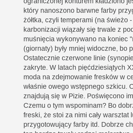
ograniczonej konturem kładziono jes
który nanoszono barwne farby prz
żółtka, czyli temperami (na świeżo -
karbonizacji wiązały się trwale z p
muśnięcia wykonywano na koniec "n
(giornaty) były mniej widoczne, bo 
Ostatecznie czerwone linie (synopi
zakryte. W latach pięćdziesiątych 
moda na zdejmowanie fresków w celu
właśnie owego wstępnego szkicu. C
znajdują się w Pizie. Poświęcono 
Czemu o tym wspominam? Bo dobrze
freski, że stoi za nimi cały warsztat
przygotowujący farby itd. Dobrze c