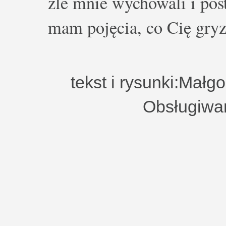
źle mnie wychowali i post
mam pojęcia, co Cię gryz
tekst i rysunki:Małg
Obsługiwa