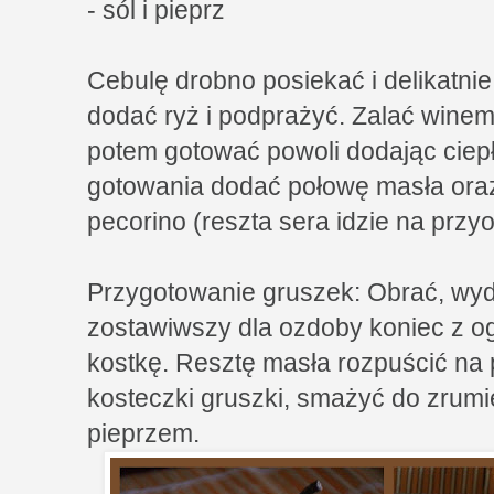
- sól i pieprz
Cebulę drobno posiekać i delikatnie 
dodać ryż i podprażyć. Zalać winem
potem gotować powoli dodając ciepł
gotowania dodać połowę masła oraz
pecorino (reszta sera idzie na przy
Przygotowanie gruszek: Obrać, wyd
zostawiwszy dla ozdoby koniec z o
kostkę. Resztę masła rozpuścić na p
kosteczki gruszki, smażyć do zrumie
pieprzem.