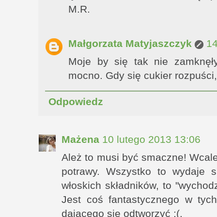
M.R.
Małgorzata Matyjaszczyk
14
Moje by się tak nie zamknęł
mocno. Gdy się cukier rozpuści,
Odpowiedz
Mażena
10 lutego 2013 13:06
Ależ to musi być smaczne! Wcale 
potrawy. Wszystko to wydaje si
włoskich składników, to "wychodzi
Jest coś fantastycznego w tyc
dającego się odtworzyć :(.