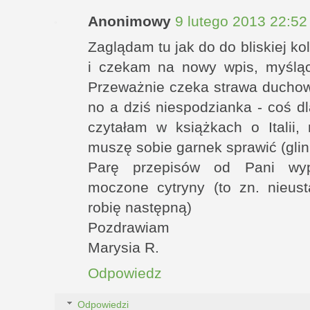
Anonimowy
9 lutego 2013 22:52
Zaglądam tu jak do do bliskiej ko
i czekam na nowy wpis, myśląc
Przeważnie czeka strawa duchow
no a dziś niespodzianka - coś d
czytałam w książkach o Italii
muszę sobie garnek sprawić (glin
Parę przepisów od Pani wypr
moczone cytryny (to zn. nieust
robię następną)
Pozdrawiam
Marysia R.
Odpowiedz
Odpowiedzi