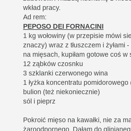
wkład pracy.
Ad rem:
PEPOSO DEI FORNACINI
1 kg wołowiny (w przepisie mówi sie
znaczy) wraz z tłuszczem i żyłami -
na mięsach, kupiłam gotowe coś w
12 ząbków czosnku
3 szklanki czerwonego wina
1 łyżka koncentratu pomidorowego 
bulion (też niekoniecznie)
sól i pieprz
Pokroić mięso na kawałki, nie za m
żaroodpornego. Dałam do glinianeg