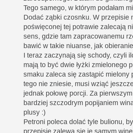
Tego samego, w którym podałam mię
Dodać ząbki czosnku. W przepisie 
poświęconej tej potrawie zalecają n
sens, gdzie tam zapracowanemu rze
bawić w takie niuanse, jak obieranie
I teraz zaczynają się schody, czyli 
mają to być dwie łyżki zmielonego 
smaku zaleca się zastąpić mielony p
tego nie zniesie, musi wziąć jeszcze
jednak połowę porcji. Za pierwszy
bardziej szczodrym popijaniem wina
plusy :)
Petroni poleca dolać tyle bulionu, b
przepisie zalewa się je samym win