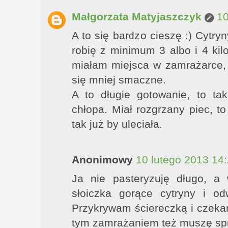
Małgorzata Matyjaszczyk
10
A to się bardzo cieszę :) Cytry
robię z minimum 3 albo i 4 ki
miałam miejsca w zamrażarce,
się mniej smaczne.
A to długie gotowanie, to ta
chłopa. Miał rozgrzany piec, to
tak już by uleciała.
Anonimowy
10 lutego 2013 14
Ja nie pasteryzuję długo, a
słoiczka gorące cytryny i o
Przykrywam ściereczką i czekam
tym zamrażaniem też muszę sp