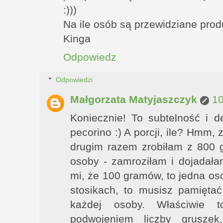
:)))
Na ile osób są przewidziane pro
Kinga
Odpowiedz
Odpowiedzi
Małgorzata Matyjaszczyk
10
Koniecznie! To subtelność i 
pecorino :) A porcji, ile? Hmm
drugim razem zrobiłam z 800 
osoby - zamroziłam i dojadał
mi, że 100 gramów, to jedna os
stosikach, to musisz pamięta
każdej osoby. Właściwie 
podwojeniem liczby grusze