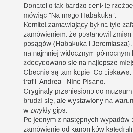
Donatello tak bardzo cenił tę rzeźb
mówiąc "Na mego Habakuka".
Komitet zamawiający był na tyle z
zamówieniem, że postanowił zmien
posągów (Habakuka i Jeremiasza). 
na najmniej widocznym północnym 
zdecydowano się na najlepsze miejs
Obecnie są tam kopie. Co ciekawe, 
trafili Andrea i Nino Pisano.
Oryginały przeniesiono do muzeum 
brudzi się, ale wystawiony na waru
w zwykły gips.
Po jednym z następnych wypadów d
zamówienie od kanoników katedralny