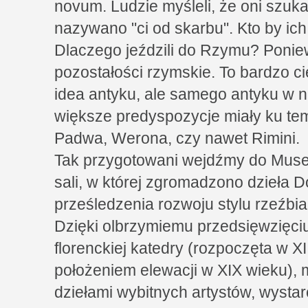
novum. Ludzie myśleli, że oni szuka
nazywano "ci od skarbu". Kto by ich
Dlaczego jeździli do Rzymu? Poniew
pozostałości rzymskie. To bardzo ci
idea antyku, ale samego antyku w ni
większe predyspozycje miały ku tem
Padwa, Werona, czy nawet Rimini.
Tak przygotowani wejdźmy do Muse
sali, w której zgromadzono dzieła D
prześledzenia rozwoju stylu rzeźbia
Dzięki olbrzymiemu przedsięwzięci
florenckiej katedry (rozpoczęta w X
położeniem elewacji w XIX wieku),
dziełami wybitnych artystów, wysta