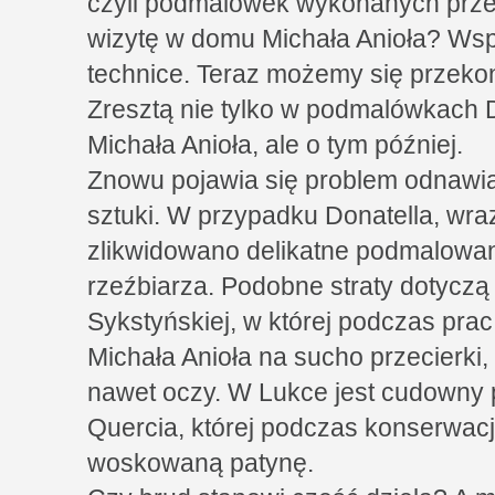
czyli podmalówek wykonanych prze
wizytę w domu Michała Anioła? Ws
technice. Teraz możemy się przekona
Zresztą nie tylko w podmalówkach D
Michała Anioła, ale o tym później.
Znowu pojawia się problem odnawian
sztuki. W przypadku Donatella, wra
zlikwidowano delikatne podmalowa
rzeźbiarza. Podobne straty dotyczą
Sykstyńskiej, w której podczas pra
Michała Anioła na sucho przecierki,
nawet oczy. W Lukce jest cudowny p
Quercia, której podczas konserwacj
woskowaną patynę.