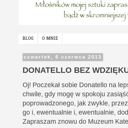
BLOG
O MNIE
czwartek, 6 czerwca 2013
DONATELLO BEZ WDZIĘK
Oj! Poczekał sobie Donatello na leps
chwile, gdy mogę w spokoju zasiąść
poprowadzonego, jak zwykle, prze
go i, ewentualnie i, ewentualnie, do
Zapraszam znowu do Muzeum Katedra