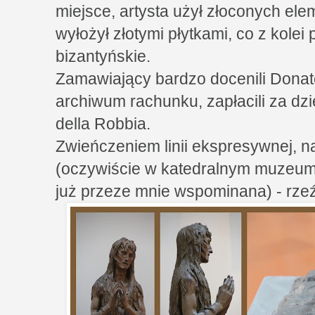
miejsce, artysta użył złoconych ele
wyłożył złotymi płytkami, co z kole
bizantyńskie.
Zamawiający bardzo docenili Donat
archiwum rachunku, zapłacili za dzi
della Robbia.
Zwieńczeniem linii ekspresywnej, na
(oczywiście w katedralnym muzeum)
już przeze mnie wspominana) - rzeźb