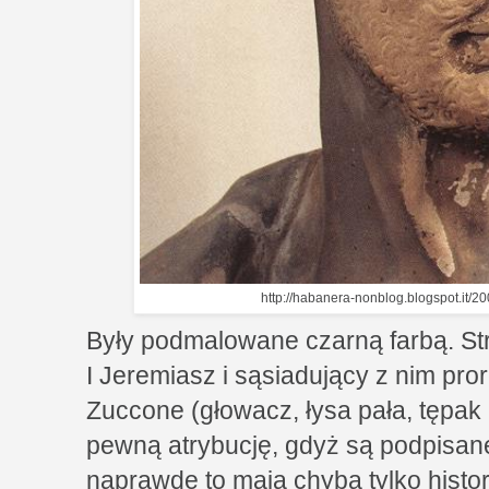
http://habanera-nonblog.blogspot.it/2
Były podmalowane czarną farbą. Str
I Jeremiasz i sąsiadujący z nim pr
Zuccone (głowacz, łysa pała, tępak 
pewną atrybucję, gdyż są podpisan
naprawdę to mają chyba tylko histo