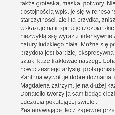
także groteska, maska, potwory. Nie
dostojnością wpisuje się w renesa
starożytności, ale i ta brzydka, zn
wskazuje na inspiracje rzeźbiarskie
niezwykłą siłę wyrazu, intensywni
natury ludzkiego ciała. Można się p
brzydota jest bardziej ekspresywna 
sztuki każe traktować naszego boh
nowoczesnego artystę, protagonistę
Kantoria wywołuje dobre doznania, m
Magdalena zatrzymuje na dłużej k
Donatello tworzy ją sam będąc cięż
odczucia pokutującej świętej.
Zastanawiające, lecz zapewne przem