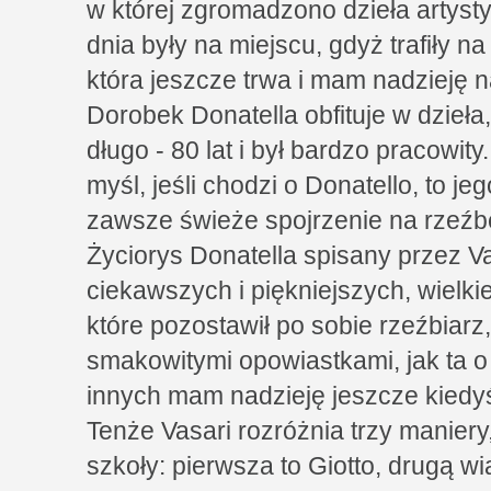
w której zgromadzono dzieła artysty
dnia były na miejscu, gdyż trafiły n
która jeszcze trwa i mam nadzieję n
Dorobek Donatella obfituje w dzieła,
długo - 80 lat i był bardzo pracowit
myśl, jeśli chodzi o Donatello,
to je
zawsze świeże spojrzenie na rzeźb
Życiorys Donatella spisany przez V
ciekawszych i piękniejszych, wielkie
które pozostawił po sobie rzeźbiarz
smakowitymi opowiastkami, jak ta o
innych mam nadzieję jeszcze kiedy
Tenże Vasari rozróżnia trzy manier
szkoły: pierwsza to Giotto, drugą wi