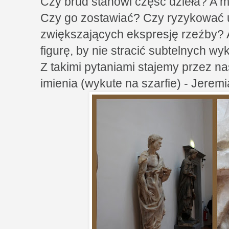
Czy brud stanowi część dzieła? A mo
Czy go zostawiać? Czy ryzykować 
zwiększających ekspresję rzeźby? 
figurę, by nie stracić subtelnych w
Z takimi pytaniami stajemy przez 
imienia (wykute na szarfie) - Jerem