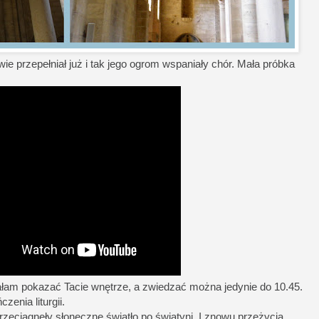
ie przepełniał już i tak jego ogrom wspaniały chór. Mała próbka
ałam pokazać Tacie wnętrze, a zwiedzać można jedynie do 10.45.
enia liturgii.
rzeciągnęły słoneczne światło po świątyni. I znowu przeżycia,