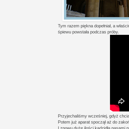
Tym razem piękna dopełniał, a właściw
śpiewu powstała podczas próby.
Przyjechaliśmy wcześniej, gdyż chci
Potem już aparat spoczął aż do zakończ
I znowu duże ilości kadzidła pasami p