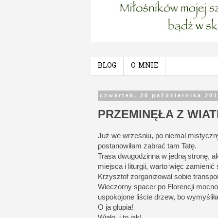
BLOG
O MNIE
czwartek, 20 października 20
PRZEMINĘŁA Z WIA
Już we wrześniu, po niemal mistyczn
postanowiłam zabrać tam Tatę.
Trasa dwugodzinna w jedną stronę, a
miejsca i liturgii, warto więc zamienić
Krzysztof zorganizował sobie transpor
Wieczorny spacer po Florencji mocno 
uspokojone liście drzew, bo wymyśliła
O ja głupia!
Wiało, i to jak!