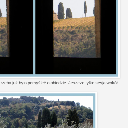
 trzeba już było pomyśleć o obiedzie. Jeszcze tylko sesja wokół