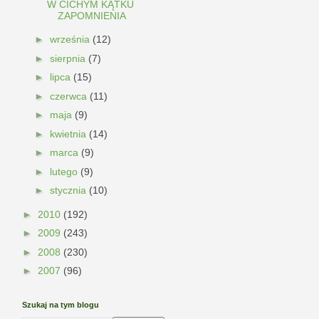
W CICHYM KĄTKU
ZAPOMNIENIA
►
września
(12)
►
sierpnia
(7)
►
lipca
(15)
►
czerwca
(11)
►
maja
(9)
►
kwietnia
(14)
►
marca
(9)
►
lutego
(9)
►
stycznia
(10)
►
2010
(192)
►
2009
(243)
►
2008
(230)
►
2007
(96)
Szukaj na tym blogu