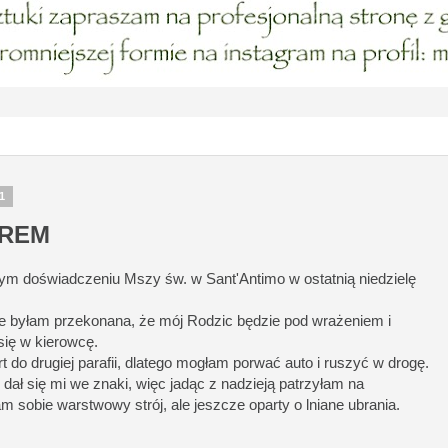
11
TREM
ym doświadczeniu Mszy św. w Sant'Antimo w ostatnią niedzielę
le byłam przekonana, że mój Rodzic będzie pod wrażeniem i
 się w kierowcę.
t do drugiej parafii, dlatego mogłam porwać auto i ruszyć w drogę.
dał się mi we znaki, więc jadąc z nadzieją patrzyłam na
m sobie warstwowy strój, ale jeszcze oparty o lniane ubrania.