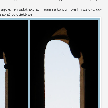
ujęcie. Ten widok akurat miałam na końcu mojej linii wzroku, gdy
 zabrać go obiektywem.