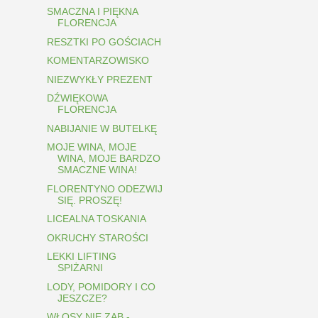
SMACZNA I PIĘKNA
FLORENCJA
RESZTKI PO GOŚCIACH
KOMENTARZOWISKO
NIEZWYKŁY PREZENT
DŹWIĘKOWA
FLORENCJA
NABIJANIE W BUTELKĘ
MOJE WINA, MOJE
WINA, MOJE BARDZO
SMACZNE WINA!
FLORENTYNO ODEZWIJ
SIĘ. PROSZĘ!
LICEALNA TOSKANIA
OKRUCHY STAROŚCI
LEKKI LIFTING
SPIŻARNI
LODY, POMIDORY I CO
JESZCZE?
WŁOSY NIE ZĄB -