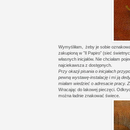
Wymyśliłam, żeby je sobie oznakowa
zakupioną w "Il Papiro" (sieć świetn
własnych inicjałów. Nie chciałam pojed
najciekawsza z dostępnych.
Przy okazji pisania o inicjałach przy
pewną wystawę-instalację i mi ją dedyk
miałam wiedzieć o adresacie pracy. 
Wracając do lakowej pieczęci. Odkryci
można ładnie znakować świece.