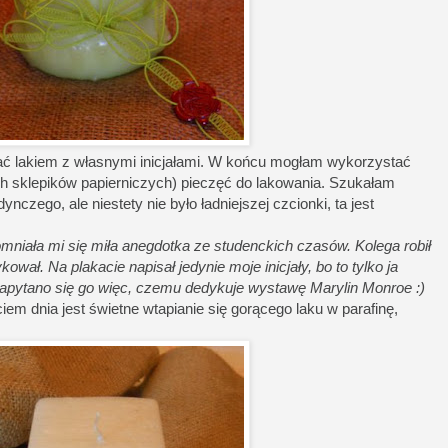
ć lakiem z własnymi inicjałami. W końcu mogłam wykorzystać
ych sklepików papierniczych) pieczęć do lakowania. Szukałam
ynczego, ale niestety nie było ładniejszej czcionki, ta jest
pomniała mi się miła anegdotka ze studenckich czasów. Kolega robił
ował. Na plakacie napisał jedynie moje inicjały, bo to tylko ja
Zapytano się go więc, czemu dedykuje wystawę Marylin Monroe :)
em dnia jest świetne wtapianie się gorącego laku w parafinę,