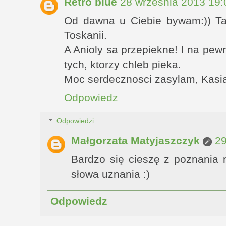
Retro blue
28 września 2013 19:
Od dawna u Ciebie bywam:)) T
Toskanii.
A Anioly sa przepiekne! I na pew
tych, ktorzy chleb pieka.
Moc serdecznosci zasylam, Kasia 
Odpowiedz
Odpowiedzi
Małgorzata Matyjaszczyk
29
Bardzo się cieszę z poznania n
słowa uznania :)
Odpowiedz