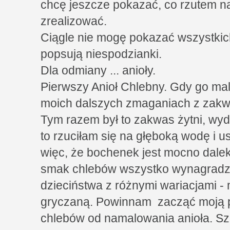
chcę jeszcze pokazać, co rzutem na
zrealizować.
Ciągle nie mogę pokazać wszystkich 
popsują niespodzianki.
Dla odmiany ... anioły.
Pierwszy Anioł Chlebny. Gdy go ma
moich dalszych zmaganiach z zakw
Tym razem był to zakwas żytni, wydaj
to rzuciłam się na głęboką wodę i u
więc, że bochenek jest mocno daleki
smak chlebów wszystko wynagradz
dzieciństwa z różnymi wariacjami -
gryczaną. Powinnam zacząć moją 
chlebów od namalowania anioła. Sz