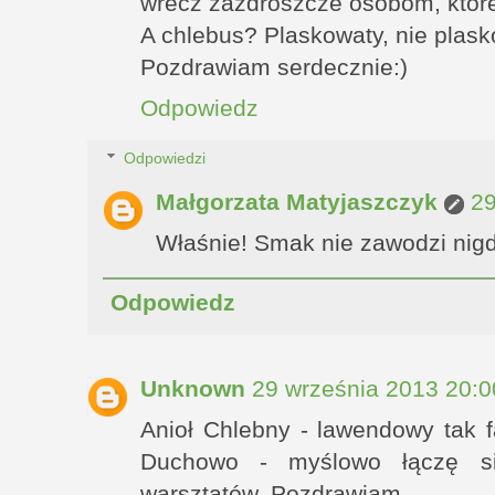
wrecz zazdroszcze osobom, ktor
A chlebus? Plaskowaty, nie plasko
Pozdrawiam serdecznie:)
Odpowiedz
Odpowiedzi
Małgorzata Matyjaszczyk
29
Właśnie! Smak nie zawodzi nigd
Odpowiedz
Unknown
29 września 2013 20:0
Anioł Chlebny - lawendowy tak f
Duchowo - myślowo łączę si
warsztatów. Pozdrawiam