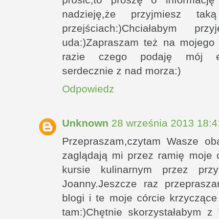
nadzieję,że przyjmiesz ta
przejściach:)Chciałabym p
uda:)Zapraszam też na mojego 
razie czego podaję mój ema
serdecznie z nad morza:)
Odpowiedz
Unknown
28 września 2013 18:4
Przepraszam,czytam Wasze oba
zaglądają mi przez ramię moje 
kursie kulinarnym przez pr
Joanny.Jeszcze raz przeprasz
blogi i te moje córcie krzycząc
tam:)Chętnie skorzystałabym z 