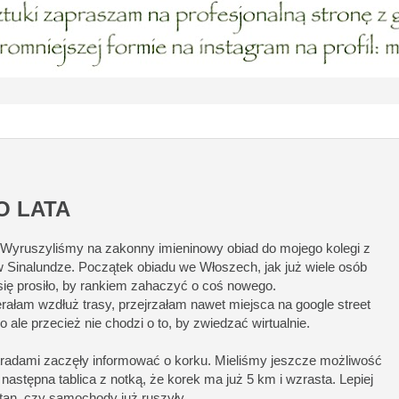
O LATA
. Wyruszyliśmy na zakonny imieninowy obiad do mojego kolegi z
 Sinalundze. Początek obiadu we Włoszech, jak już wiele osób
ż się prosiło, by rankiem zahaczyć o coś nowego.
ałam wzdłuż trasy, przejrzałam nawet miejsca na google street
o ale przecież nie chodzi o to, by zwiedzać wirtualnie.
stradami zaczęły informować o korku. Mieliśmy jeszcze możliwość
astępna tablica z notką, że korek ma już 5 km i wzrasta. Lepiej
stan, czy samochody już ruszyły.