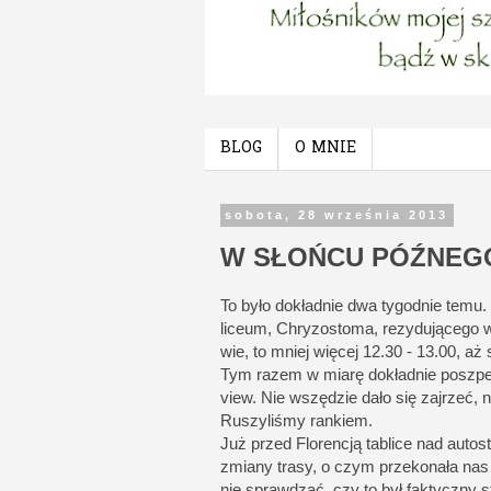
BLOG
O MNIE
sobota, 28 września 2013
W SŁOŃCU PÓŹNEG
To było dokładnie dwa tygodnie temu
liceum, Chryzostoma, rezydującego w
wie, to mniej więcej 12.30 - 13.00, a
Tym razem w miarę dokładnie poszper
view. Nie wszędzie dało się zajrzeć, n
Ruszyliśmy rankiem.
Już przed Florencją tablice nad auto
zmiany trasy, o czym przekonała nas n
nie sprawdzać, czy to był faktyczny 