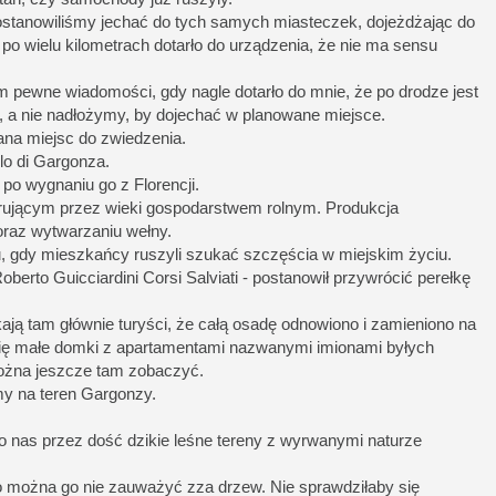
postanowiliśmy jechać do tych samych miasteczek, dojeżdżając do
 po wielu kilometrach dotarło do urządzenia, że nie ma sensu
 pewne wiadomości, gdy nagle dotarło do mnie, że po drodze jest
, a nie nadłożymy, by dojechać w planowane miejsce.
ana miejsc do zwiedzenia.
lo di Gargonza.
po wygnaniu go z Florencji.
erującym przez wieki gospodarstwem rolnym. Produkcja
oraz wytwarzaniu wełny.
 gdy mieszkańcy ruszyli szukać szczęścia w miejskim życiu.
oberto Guicciardini Corsi Salviati - postanowił przywrócić perełkę
ją tam głównie turyści, że całą osadę odnowiono i zamieniono na
ą się małe domki z apartamentami nazwanymi imionami byłych
ożna jeszcze tam zobaczyć.
my na teren Gargonzy.
iło nas przez dość dzikie leśne tereny z wyrwanymi naturze
o, to można go nie zauważyć zza drzew. Nie sprawdziłaby się