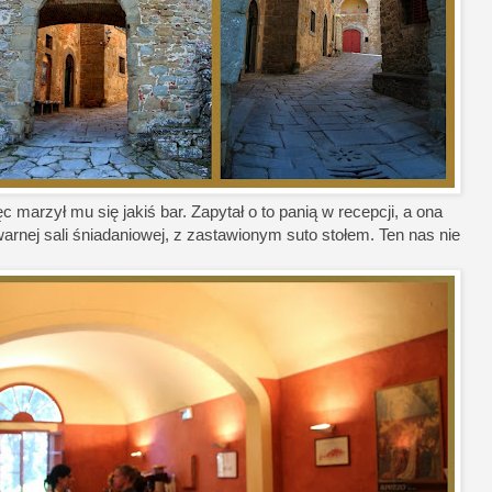
 marzył mu się jakiś bar. Zapytał o to panią w recepcji, a ona
arnej sali śniadaniowej, z zastawionym suto stołem. Ten nas nie