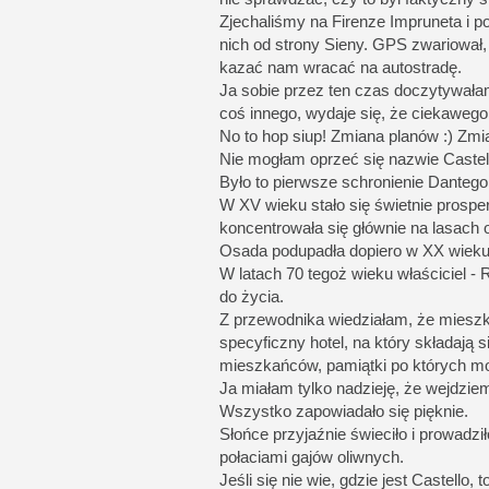
Zjechaliśmy na Firenze Impruneta i 
nich od strony Sieny. GPS zwariował,
kazać nam wracać na autostradę.
Ja sobie przez ten czas doczytywałam
coś innego, wydaje się, że ciekawego
No to hop siup! Zmiana planów :) Zmi
Nie mogłam oprzeć się nazwie Castel
Było to pierwsze schronienie Dantego 
W XV wieku stało się świetnie prosp
koncentrowała się głównie na lasach 
Osada podupadła dopiero w XX wieku,
W latach 70 tegoż wieku właściciel - R
do życia.
Z przewodnika wiedziałam, że mieszka
specyficzny hotel, na który składaj
mieszkańców, pamiątki po których m
Ja miałam tylko nadzieję, że wejdzie
Wszystko zapowiadało się pięknie.
Słońce przyjaźnie świeciło i prowadz
połaciami gajów oliwnych.
Jeśli się nie wie, gdzie jest Castell