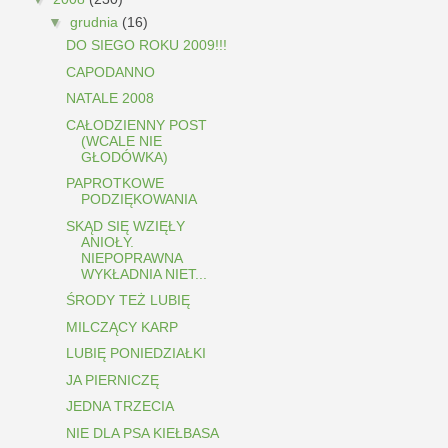
▼
grudnia
(16)
DO SIEGO ROKU 2009!!!
CAPODANNO
NATALE 2008
CAŁODZIENNY POST
(WCALE NIE
GŁODÓWKA)
PAPROTKOWE
PODZIĘKOWANIA
SKĄD SIĘ WZIĘŁY
ANIOŁY.
NIEPOPRAWNA
WYKŁADNIA NIET...
ŚRODY TEŻ LUBIĘ
MILCZĄCY KARP
LUBIĘ PONIEDZIAŁKI
JA PIERNICZĘ
JEDNA TRZECIA
NIE DLA PSA KIEŁBASA