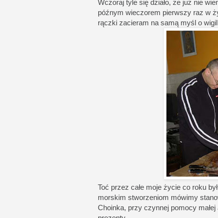
Wczoraj tyle się działo, że już nie w
późnym wieczorem pierwszy raz w życi
rączki zacieram na samą myśl o wigilij
Toć przez całe moje życie co roku był
morskim stworzeniom mówimy stano
Choinka, przy czynnej pomocy małej J
prezenty.