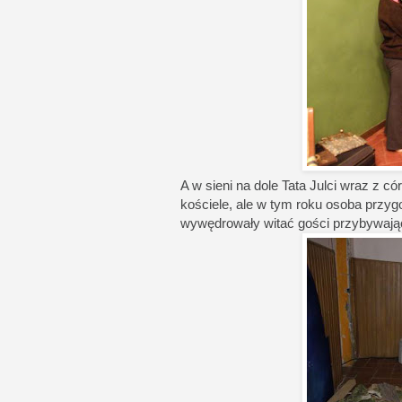
A w sieni na dole Tata Julci wraz z 
kościele, ale w tym roku osoba przyg
wywędrowały witać gości przybywając