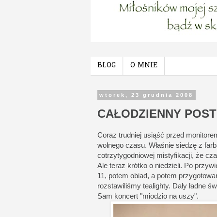
BLOG
O MNIE
wtorek, 23 grudnia 2008
CAŁODZIENNY POST
Coraz trudniej usiąść przed monitore
wolnego czasu. Właśnie siedzę z far
cotrzytygodniowej mistyfikacji, że cz
Ale teraz krótko o niedzieli. Po przyw
11, potem obiad, a potem przygotowa
rozstawiliśmy tealighty. Dały ładne św
Sam koncert "miodzio na uszy".