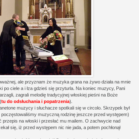
oważnej, ale przyznam że muzyka grana na żywo działa na mnie
 po ciele a i łza gdzieś się przyturla. Na koniec muzycy, Pani
agli, zagrali melodię tradycyjnej włoskiej pieśni na Boże
(
tu do odsłuchania i popatrzenia
).
panetone muzycy i słuchacze spotkali się w circolo. Skrzypek był
 poczęstowaliśmy muzyczną rodzinę jeszcze przed występem)
 przepis na włoski i przesłać mu mailem. O zachwycie nad
ekał się, iż przed występem nic nie jada, a potem pochłonął