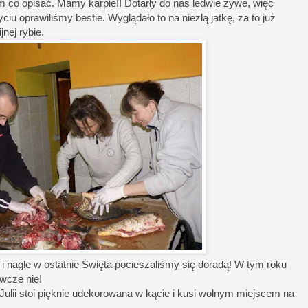
iem co opisać. Mamy karpie!! Dotarły do nas ledwie żywe, więc
u oprawiliśmy bestie. Wyglądało to na niezłą jatkę, za to już
nej rybie.
 i nagle w ostatnie Święta pocieszaliśmy się doradą! W tym roku
wcze nie!
ulii stoi pięknie udekorowana w kącie i kusi wolnym miejscem na