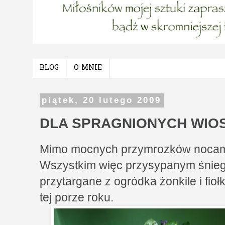
BLOG
O MNIE
piątek, 20 lutego 2009
DLA SPRAGNIONYCH WIO
Mimo mocnych przymrozków nocami 
Wszystkim więc przysypanym śnie
przytargane z ogródka żonkile i fio
tej porze roku.