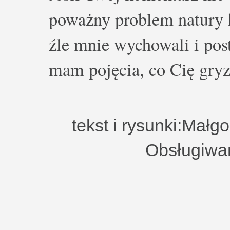
poważny problem natury k
źle mnie wychowali i post
mam pojęcia, co Cię gryz
tekst i rysunki:Małg
Obsługiwa