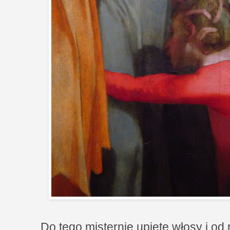
Do tego misternie upięte włosy i od 