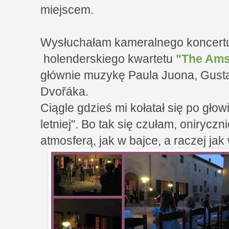
miejscem.
Wysłuchałam kameralnego koncert
holenderskiego kwartetu
"The Ams
głównie muzykę Paula Juona, Gusta
Dvořáka.
Ciągle gdzieś mi kołatał się po gło
letniej". Bo tak się czułam, onirycz
atmosferą, jak w bajce, a raczej jak