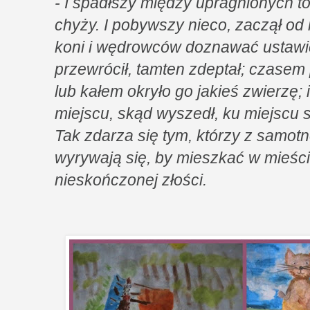
- I spadłszy między upragnionych t
chyży. I pobywszy nieco, zaczął od
koni i wędrowców doznawać ustawic
przewrócił, tamten zdeptał; czasem 
lub kałem okryło go jakieś zwierzę;
miejscu, skąd wyszedł, ku miejscu 
Tak zdarza się tym, którzy z samot
wyrywają się, by mieszkać w mieśc
nieskończonej złości.