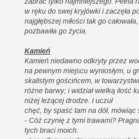
zabrać tylko najmniejszego. Pełna r
w ręku do swej kryjówki i zaczęła po
najgłębszej miłości tak go całowała,
pozbawiła go życia.
Kamień
Kamień niedawno odkryty przez wod
na pewnym miejscu wyniosłym, u gr
skalistym gościńcem, w towarzystw
różne barwy; i widział wielką iloś
niżej leżącej drodze. I uczuł
chęć, by spaść tam na dół, mówiąc 
- Cóż czynię z tymi trawami? Prag
tych braci moich.