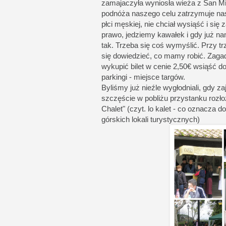
zamajaczyła wyniosła wieża z San Min
podnóża naszego celu zatrzymuje nas
płci męskiej, nie chciał wysiąść i si
prawo, jedziemy kawałek i gdy już na
tak. Trzeba się coś wymyślić. Przy t
się dowiedzieć, co mamy robić. Zagad
wykupić bilet w cenie 2,50€ wsiąść d
parkingi - miejsce targów.
Byliśmy już nieźle wygłodniali, gdy 
szczęście w pobliżu przystanku rozło
Chalet" (czyt. lo kalet - co oznacza
górskich lokali turystycznych)