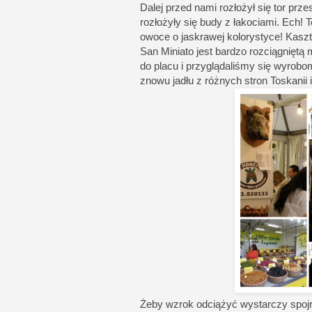
Dalej przed nami rozłożył się tor prze
rozłożyły się budy z łakociami. Ech!
owoce o jaskrawej kolorystyce! Kaszt
San Miniato jest bardzo rozciągnięt
do placu i przyglądaliśmy się wyro
znowu jadłu z różnych stron Toskanii i 
Żeby wzrok odciążyć wystarczy spojrz