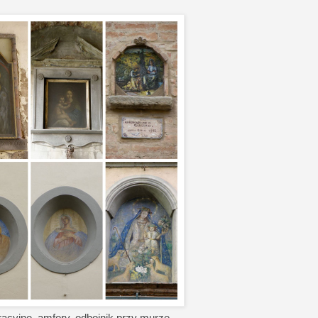
racyjne, amfory, odbojnik przy murze.