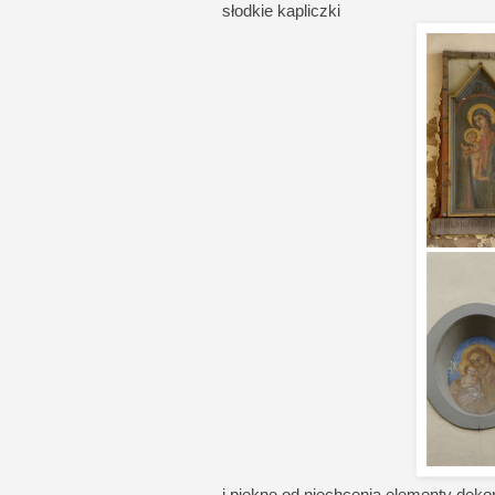
słodkie kapliczki
i piękne od niechcenia elementy deko