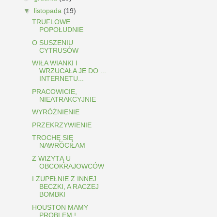
▼
listopada
(19)
TRUFLOWE
POPOŁUDNIE
O SUSZENIU
CYTRUSÓW
WIŁA WIANKI I
WRZUCAŁA JE DO ...
INTERNETU...
PRACOWICIE,
NIEATRAKCYJNIE
WYRÓŻNIENIE
PRZEKRZYWIENIE
TROCHĘ SIĘ
NAWRÓCIŁAM
Z WIZYTĄ U
OBCOKRAJOWCÓW
I ZUPEŁNIE Z INNEJ
BECZKI, A RACZEJ
BOMBKI
HOUSTON MAMY
PROBLEM !