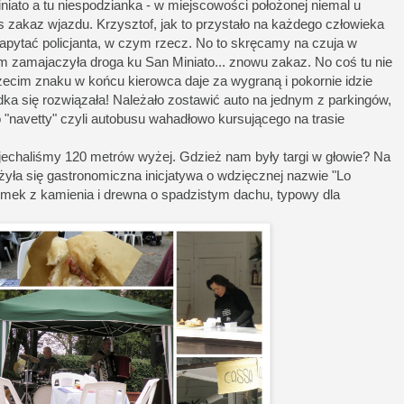
iato a tu niespodzianka - w miejscowości położonej niemal u
 zakaz wjazdu. Krzysztof, jak to przystało na każdego człowieka
ę zapytać policjanta, w czym rzecz. No to skręcamy na czuja w
m zamajaczyła droga ku San Miniato... znowu zakaz. No coś tu nie
rzecim znaku w końcu kierowca daje za wygraną i pokornie idzie
ka się rozwiązała! Należało zostawić auto na jednym z parkingów,
o "navetty" czyli autobusu wahadłowo kursującego na trasie
zajechaliśmy 120 metrów wyżej. Gdzież nam były targi w głowie? Na
żyła się gastronomiczna inicjatywa o wdzięcznej nazwie "Lo
 domek z kamienia i drewna o spadzistym dachu, typowy dla