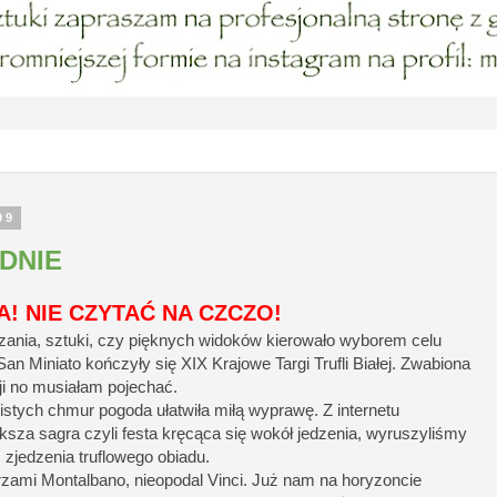
09
DNIE
! NIE CZYTAĆ NA CZCZO!
ania, sztuki, czy pięknych widoków kierowało wyborem celu
San Miniato kończyły się XIX Krajowe Targi Trufli Białej. Zwabiona
sji no musiałam pojechać.
stych chmur pogoda ułatwiła miłą wyprawę. Z internetu
ększa sagra czyli festa kręcąca się wokół jedzenia, wyruszyliśmy
jedzenia truflowego obiadu.
rzami Montalbano, nieopodal Vinci. Już nam na horyzoncie