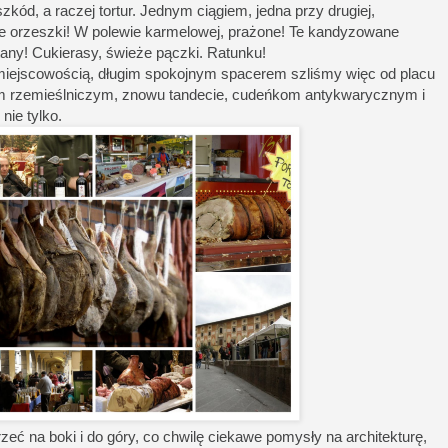
szkód, a raczej tortur. Jednym ciągiem, jedna przy drugiej,
 Te orzeszki! W polewie karmelowej, prażone! Te kandyzowane
any! Cukierasy, świeże pączki. Ratunku!
ą miejscowością, długim spokojnym spacerem szliśmy więc od placu
bom rzemieślniczym, znowu tandecie, cudeńkom antykwarycznym i
nie tylko.
eć na boki i do góry, co chwilę ciekawe pomysły na architekturę,