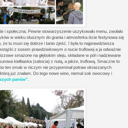
 ale i społeczna. Pewne stowarzyszenie uszykowało menu, zwołało
yków w wieku słusznym do grania i atmosferka iście festynowa się
 że tu musi się dobrze i tanio zjeść. I była to najprawdziwsza
stążki z sosem prawdziwkowym o nucie truflowej a ja odważnie
 pizzowe smażone na głębokim oleju, składane w pół i nadziewane
urowa kiełbaska (salsicia) z nutą, a jakże, truflową. Smaczne to
, bo ten smak w niczym nie przypominał potraw okraszanych
ię, którą już znałam. Do tego nowe wino, niemal sok owocowy i
rszych panów".