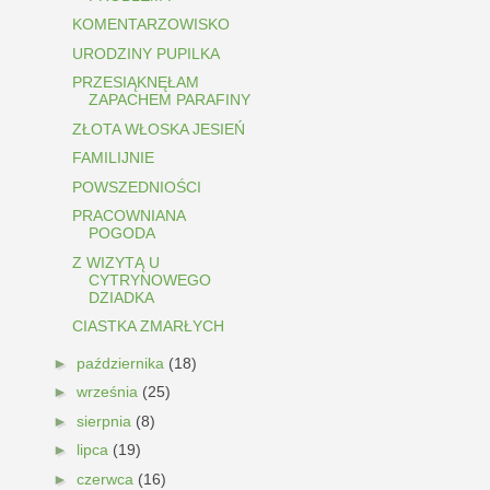
KOMENTARZOWISKO
URODZINY PUPILKA
PRZESIĄKNĘŁAM
ZAPACHEM PARAFINY
ZŁOTA WŁOSKA JESIEŃ
FAMILIJNIE
POWSZEDNIOŚCI
PRACOWNIANA
POGODA
Z WIZYTĄ U
CYTRYNOWEGO
DZIADKA
CIASTKA ZMARŁYCH
►
października
(18)
►
września
(25)
►
sierpnia
(8)
►
lipca
(19)
►
czerwca
(16)