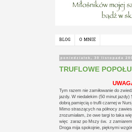
BLOG
O MNIE
poniedziałek, 30 listopada 20
TRUFLOWE POPOŁU
UWAGA
Tym razem nie zamiłowanie do zwiedz
jazdy. W niedalekim (50 minut jazdy) 
dobrą pamięcią o trufli czarnej w Nur
Mimo straszących na północy zawiesi
zrozumiałam, że owe targi to taka wi
więc zaraz po Mszy św. z zamiarem z
Droga mija spokojnie, pięknymi wzgó