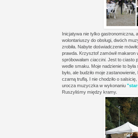
Inicjatywa nie tylko gastronomiczna,
wolontariuszy do obsługi, dwóch muz
zrobiła. Nabyte doświadczenie mówiło,
prawda. Krzysztof zamówił makaron w
spróbowałam
ciaccini.
Jest to ciasto
wedle smaku. Moje nadzienie to była s
było, ale budziło moje zastanowienie
czarną truflą. I nie chodziło o salsic
urocza muzyczka w wykonaniu
"sta
Ruszyliśmy między kramy.