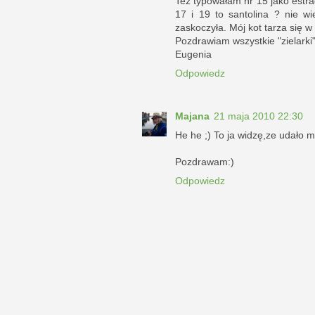
Też typowałam nr 15 jako estra
17 i 19 to santolina ? nie w
zaskoczyła. Mój kot tarza się w 
Pozdrawiam wszystkie "zielarki
Eugenia
Odpowiedz
Majana
21 maja 2010 22:30
He he ;) To ja widzę,ze udało mi
Pozdrawam:)
Odpowiedz