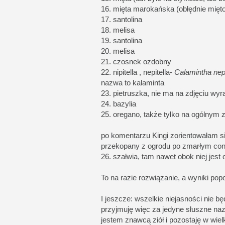
16. mięta marokańska (obłędnie mięt
17. santolina
18. melisa
19. santolina
20. melisa
21. czosnek ozdobny
22. nipitella , nepitella-
Calamintha nep
nazwa to kalaminta
23. pietruszka, nie ma na zdjęciu wyr
24. bazylia
25. oregano, także tylko na ogólnym z
po komentarzu Kingi zorientowałam si
przekopany z ogrodu po zmarłym conta
26. szałwia, tam nawet obok niej jes
To na razie rozwiązanie, a wyniki pop
I jeszcze: wszelkie niejasności nie b
przyjmuję więc za jedyne słuszne nazw
jestem znawcą ziół i pozostaję w wie