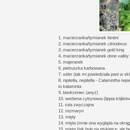
1. macierzanka/tymianek
fantini
2. macierzanka/tymianek
citriodorus
3. macierzanka/tymianek
gold king
4. macierzanka/tymianek
done valley
5. majeranek
6. pietruszka karbowana
7. seler (tak mi powiedziała pani w skle
8. nipitella, nepitella -
Calamintha nepe
to kalaminta
9. biedrzeniec (anyż)
10. werbena cytrynowa (lippia trójlistn
11. ruta zwyczajna
12. rozmaryn
13. mięty
14. mięta (mnie ona wygląda na okrągł
15. mięta (tak było na etykietce, ale b