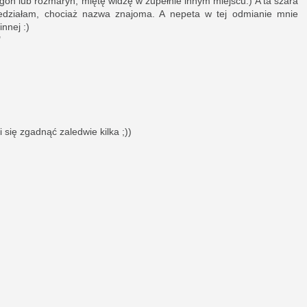
gon lub rozmaryn, miętę widzę w zupełnie innym miejscu:) A ta szara
iedziałam, chociaż nazwa znajoma. A nepeta w tej odmianie mnie
innej :)
"
 się zgadnąć zaledwie kilka ;))