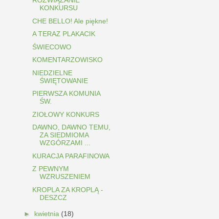
ROZWIĄZANIE
KONKURSU
CHE BELLO! Ale piękne!
A TERAZ PLAKACIK
ŚWIECOWO
KOMENTARZOWISKO
NIEDZIELNE
ŚWIĘTOWANIE
PIERWSZA KOMUNIA
ŚW.
ZIOŁOWY KONKURS
DAWNO, DAWNO TEMU,
ZA SIEDMIOMA
WZGÓRZAMI ...
KURACJA PARAFINOWA
Z PEWNYM
WZRUSZENIEM
KROPLA ZA KROPLĄ -
DESZCZ
►
kwietnia
(18)