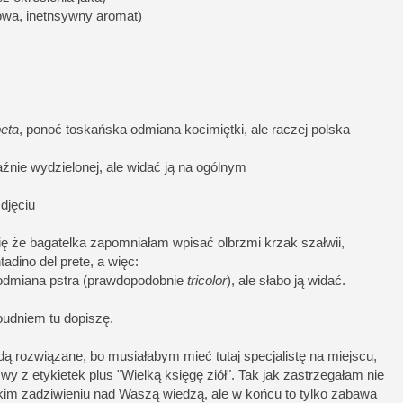
owa, inetnsywny aromat)
eta
, ponoć toskańska odmiana kocimiętki, ale raczej polska
aźnie wydzielonej, ale widać ją na ogólnym
djęciu
ę że bagatelka zapomniałam wpisać olbrzmi krzak szałwii,
dino del prete, a więc:
t odmiana pstra (prawdopodobnie
tricolor
), ale słabo ją widać.
oudniem tu dopiszę.
ędą rozwiązane, bo musiałabym mieć tutaj specjalistę na miejscu,
y z etykietek plus "Wielką księgę ziół". Tak jak zastrzegałam nie
lkim zadziwieniu nad Waszą wiedzą, ale w końcu to tylko zabawa