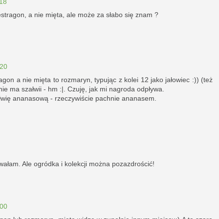
18
estragon, a nie mięta, ale może za słabo się znam ?
:20
agon a nie mięta to rozmaryn, typując z kolei 12 jako jałowiec :)) (też
 nie ma szałwii - hm :|. Czuję, jak mi nagroda odpływa.
ałwię ananasową - rzeczywiście pachnie ananasem.
owałam. Ale ogródka i kolekcji można pozazdrościć!
:00