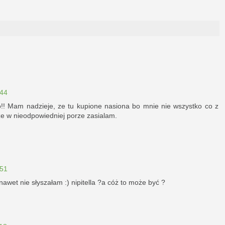
:44
o!! Mam nadzieje, ze tu kupione nasiona bo mnie nie wszystko co z
ze w nieodpowiedniej porze zasialam.
:51
awet nie słyszałam :) nipitella ?a cóż to może być ?