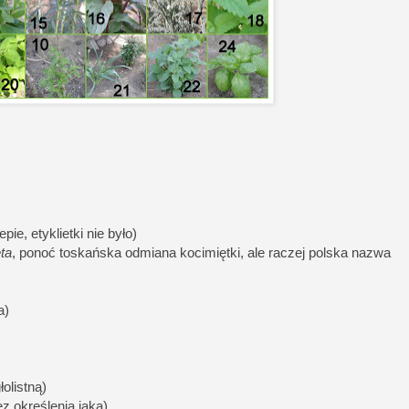
pie, etyklietki nie było)
ta
, ponoć toskańska odmiana kocimiętki, ale raczej polska nazwa
a)
olistną)
ez określenia jaka)