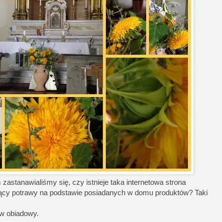
zastanawialiśmy się, czy istnieje taka internetowa strona
ający potrawy na podstawie posiadanych w domu produktów? Taki
aw obiadowy.