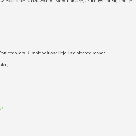
ów cukinii nie kosztowałam. Mam nadzieje,ze kiedyś mi się uda je
ni tego lata. U mnie w Irlandi leje i nic niechce rosnac.
akiej
07