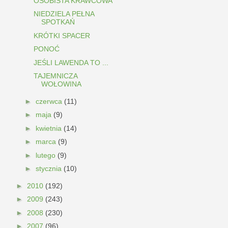
OSOBISTA KRAWCOWA
NIEDZIELA PEŁNA
SPOTKAŃ
KRÓTKI SPACER
PONOĆ
JEŚLI LAWENDA TO ...
TAJEMNICZA
WOŁOWINA
►
czerwca
(11)
►
maja
(9)
►
kwietnia
(14)
►
marca
(9)
►
lutego
(9)
►
stycznia
(10)
►
2010
(192)
►
2009
(243)
►
2008
(230)
►
2007
(96)