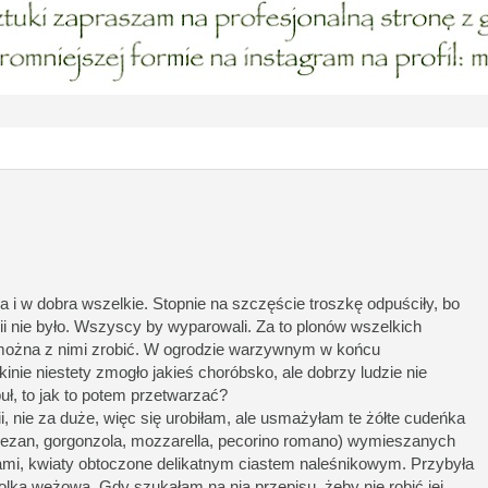
a i w dobra wszelkie. Stopnie na szczęście troszkę odpuściły, bo
ii nie było. Wszyscy by wyparowali. Za to plonów wszelkich
można z nimi zrobić. W ogrodzie warzywnym w końcu
nie niestety zmogło jakieś choróbsko, ale dobrzy ludzie nie
ł, to jak to potem przetwarzać?
i, nie za duże, więc się urobiłam, ale usmażyłam te żółte cudeńka
mezan, gorgonzola, mozzarella, pecorino romano) wymieszanych
mi, kwiaty obtoczone delikatnym ciastem naleśnikowym. Przybyła
lka wężowa. Gdy szukałam na nią przepisu, żeby nie robić jej