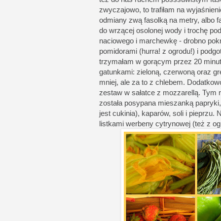
zwyczajowo, to trafiłam na wyjaśnieni
odmiany zwą fasolką na metry, albo 
do wrzącej osolonej wody i trochę p
naciowego i marchewkę - drobno pok
pomidorami (hurra! z ogrodu!) i podgo
trzymałam w gorącym przez 20 minut.
gatunkami: zieloną, czerwoną oraz grec
mniej, ale za to z chlebem. Dodatkow
zestaw w sałatce z mozzarellą. Tym r
została posypana mieszanką papryki,
jest cukinia), kaparów, soli i pieprz
listkami werbeny cytrynowej (też z ogród