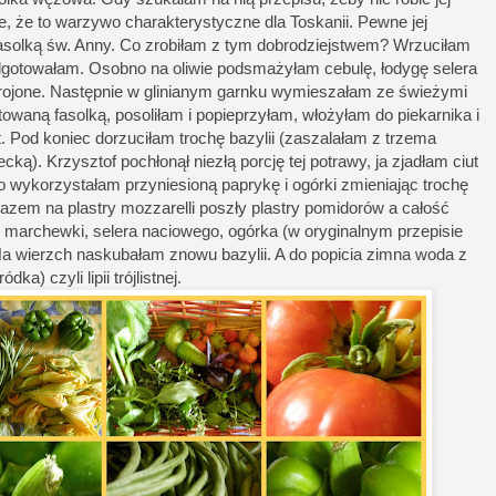
e, że to warzywo charakterystyczne dla Toskanii. Pewne jej
fasolką św. Anny. Co zrobiłam z tym dobrodziejstwem? Wrzuciłam
odgotowałam. Osobno na oliwie podsmażyłam cebulę, łodygę selera
rojone. Następnie w glinianym garnku wymieszałam ze świeżymi
towaną fasolką, posoliłam i popieprzyłam, włożyłam do piekarnika i
 Pod koniec dorzuciłam trochę bazylii (zaszalałam z trzema
ką). Krzysztof pochłonął niezłą porcję tej potrawy, ja zjadłam ciut
o wykorzystałam przyniesioną paprykę i ogórki zmieniając trochę
azem na plastry mozzarelli poszły plastry pomidorów a całość
 marchewki, selera naciowego, ogórka (w oryginalnym przepisie
u. Na wierzch naskubałam znowu bazylii. A do popicia zimna woda z
ka) czyli lipii trójlistnej.