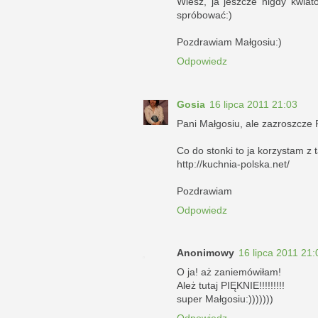
Wiesz, ja jeszcze nigdy kwiat
spróbować:)
Pozdrawiam Małgosiu:)
Odpowiedz
Gosia
16 lipca 2011 21:03
Pani Małgosiu, ale zazroszcze Pa
Co do stonki to ja korzystam z t
http://kuchnia-polska.net/
Pozdrawiam
Odpowiedz
Anonimowy
16 lipca 2011 21:
O ja! aż zaniemówiłam!
Ależ tutaj PIĘKNIE!!!!!!!!!
super Małgosiu:)))))))