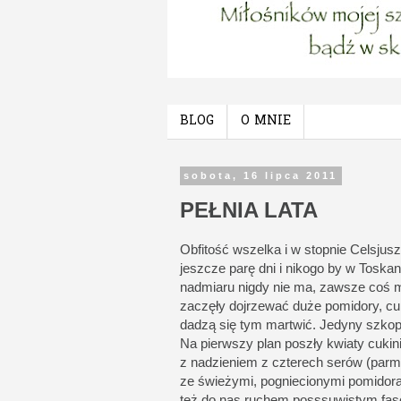
BLOG
O MNIE
sobota, 16 lipca 2011
PEŁNIA LATA
Obfitość wszelka i w stopnie Celsjusz
jeszcze parę dni i nikogo by w Toskan
nadmiaru nigdy nie ma, zawsze coś 
zaczęły dojrzewać duże pomidory, cuki
dadzą się tym martwić. Jedyny szkopu
Na pierwszy plan poszły kwiaty cukini
z nadzieniem z czterech serów (par
ze świeżymi, pogniecionymi pomidora
też do nas ruchem posssuwistym faso