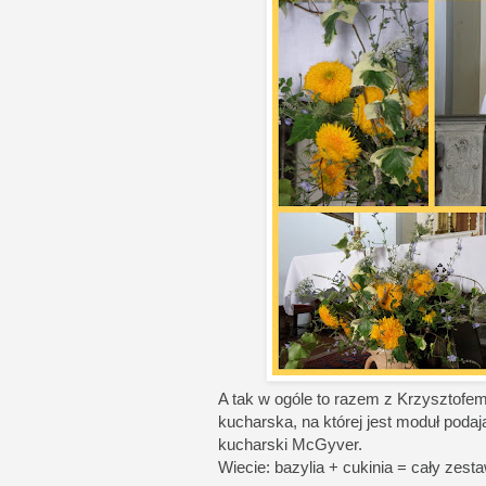
A tak w ogóle to razem z Krzysztofem 
kucharska, na której jest moduł pod
kucharski McGyver.
Wiecie: bazylia + cukinia = cały zest