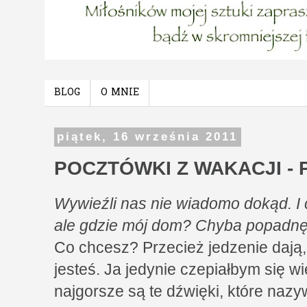
BLOG
O MNIE
piątek, 16 września 2011
POCZTÓWKI Z WAKACJI - Pi
Wywieźli nas nie wiadomo dokąd. I 
ale gdzie mój dom? Chyba popadnę
Co chcesz? Przecież jedzenie dają
jesteś. Ja jedynie czepiałbym się wie
najgorsze są te dźwięki, które nazy