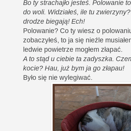
Bo ty strachajło jesteś. Polowanie 
do woli. Widziałeś, ile tu zwierzyny?
drodze biegają! Ech!
Polowanie? Co ty wiesz o polowaniu
zobaczyłeś, to ja się nieźle musiał
ledwie powietrze mogłem złapać.
A to stąd u ciebie ta zadyszka. Cze
kocie? Hau, już bym ja go złapau!
Było się nie wylegiwać.