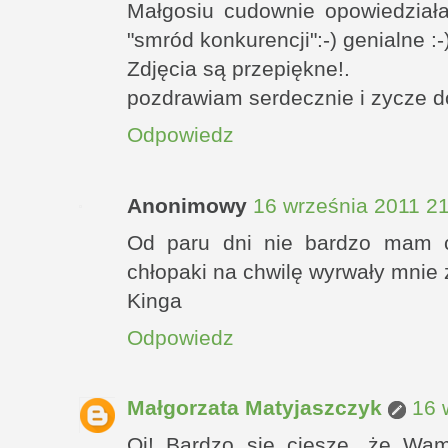
Małgosiu cudownie opowiedziała
"smród konkurencji":-) genialne :-
Zdjęcia są przepiękne!.
pozdrawiam serdecznie i zycze do
Odpowiedz
Anonimowy
16 września 2011 2
Od paru dni nie bardzo mam 
chłopaki na chwilę wyrwały mnie z
Kinga
Odpowiedz
Małgorzata Matyjaszczyk
16 
Oj! Bardzo się cieszę, że Wa