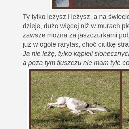
Ty tylko leżysz i leżysz, a na świec
dzieje, dużo więcej niż w murach pleb
zawsze można za jaszczurkami pob
już w ogóle rarytas, choć ciutkę str
Ja nie leżę, tylko kąpieli słoneczny
a poza tym tłuszczu nie mam tyle c