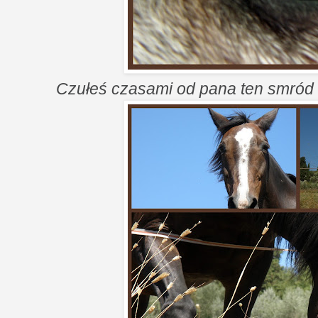
Czułeś czasami od pana ten smród