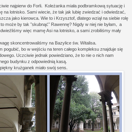
iwie najpierw do Forli. Koleżanka miała podbramkową sytuację i
 na lotnisko. Sami wiecie, że tak jak lubię zwiedzać i odwiedzać,
zcza jako kierowca. Wie to i Krzysztof, dlatego wziął na siebie rolę
, to może by tak "skubnąć" Rawennę? Nigdy w niej nie byłam, a
dwieźliśmy więc mamę Asi na lotnisko, a sami zrobiliśmy mały
uwagę skoncentrowaliśmy na Bazylice św. Witalisa.
 pogubić, bo w wejściu na teren całego kompleksu znajduje się
dowego. Uczciwie jednak powiedziano, że to nie o nich nam
nnego budynku z odpowiednią kasą.
piękny krużganek miało swój sens.