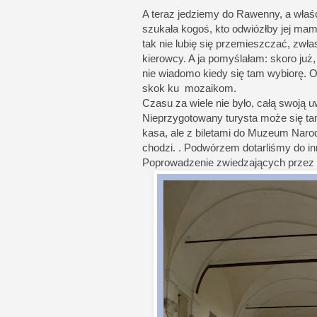
A teraz jedziemy do Rawenny, a właśc
szukała kogoś, kto odwiózłby jej mamę
tak nie lubię się przemieszczać, zwłas
kierowcy. A ja pomyślałam: skoro już
nie wiadomo kiedy się tam wybiorę. O
skok ku mozaikom.
Czasu za wiele nie było, całą swoją 
Nieprzygotowany turysta może się tam
kasa, ale z biletami do Muzeum Naro
chodzi. . Podwórzem dotarliśmy do i
Poprowadzenie zwiedzających przez 