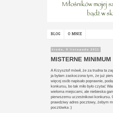
BLOG
O MNIE
środa, 9 listopada 2011
MISTERNE MINIMUM
A Krzysztof mówił, że za trudna ta z
ja byłam zaskoczona tym, że już pierw
więcej osób napisało poprawnie, poda
konkursu, bo tak miło było czytać W
wieloma miejscami, ale niebieska gam
pierwszemu uczestnikowi konkursu. G
prawdziwy adres pocztowy, żebym mo
pocztówka :)