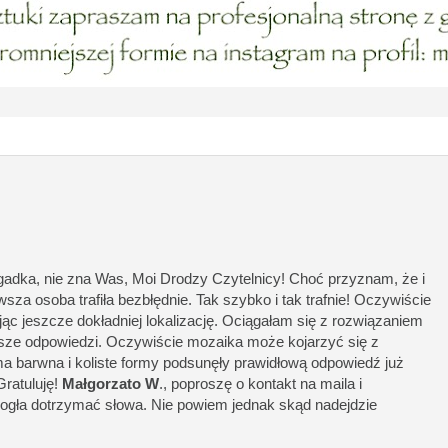
agadka, nie zna Was, Moi Drodzy Czytelnicy! Choć przyznam, że i
sza osoba trafiła bezbłędnie. Tak szybko i tak trafnie! Oczywiście
jąc jeszcze dokładniej lokalizację. Ociągałam się z rozwiązaniem
asze odpowiedzi. Oczywiście mozaika może kojarzyć się z
a barwna i koliste formy podsunęły prawidłową odpowiedź już
ratuluję!
Małgorzato W
., poproszę o kontakt na maila i
gła dotrzymać słowa. Nie powiem jednak skąd nadejdzie