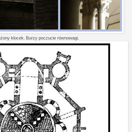
ożony klocek. Burzy poczucie równowagi.