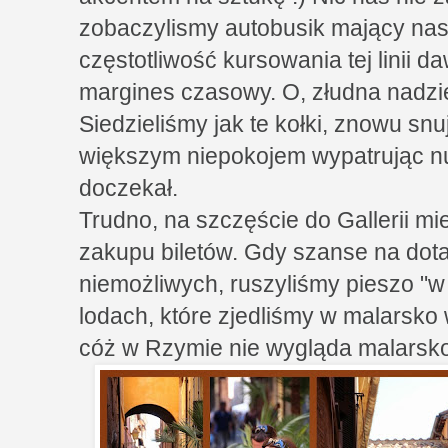
zobaczylismy autobusik mający na
częstotliwość kursowania tej linii 
margines czasowy. O, złudna nadzie
Siedzieliśmy jak te kołki, znowu sn
większym niepokojem wypatrując nu
doczekał.
Trudno, na szczęście do Gallerii mi
zakupu biletów. Gdy szanse na dota
niemożliwych, ruszyliśmy pieszo "w
lodach, które zjedliśmy w malarsk
cóż w Rzymie nie wygląda malarsk