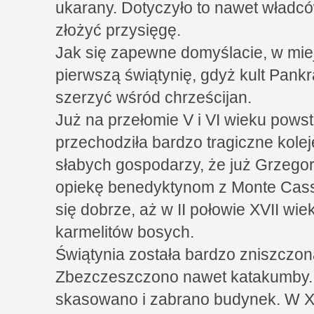
ukarany. Dotyczyło to nawet władc
złożyć przysięgę.
Jak się zapewne domyślacie, w mi
pierwszą świątynię, gdyż kult Pank
szerzyć wśród chrześcijan.
Już na przełomie V i VI wieku powst
przechodziła bardzo tragiczne kolej
słabych gospodarzy, że już Grzegor
opiekę benedyktynom z Monte Cassi
się dobrze, aż w II połowie XVII wiek
karmelitów bosych.
Świątynia została bardzo zniszczon
Zbezczeszczono nawet katakumby.
skasowano i zabrano budynek. W XI