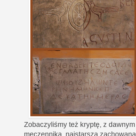
Zobaczyliśmy też kryptę, z dawny
męczennika, najstarszą zachowaną