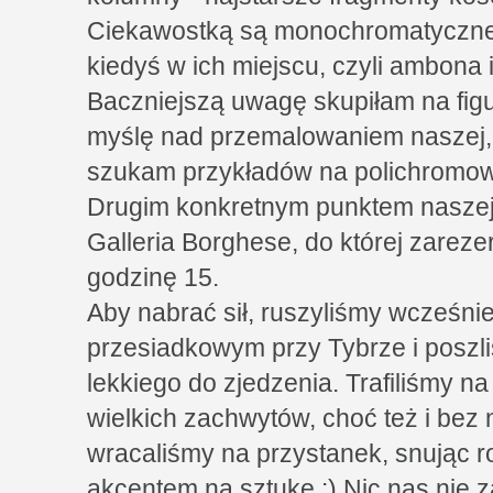
Ciekawostką są monochromatyczne f
kiedyś w ich miejscu, czyli ambona
Baczniejszą uwagę skupiłam na fig
myślę nad przemalowaniem naszej, 
szukam przykładów na polichromowa
Drugim konkretnym punktem naszej 
Galleria Borghese, do której zarez
godzinę 15.
Aby nabrać sił, ruszyliśmy wcześni
przesiadkowym przy Tybrze i posz
lekkiego do zjedzenia. Trafiliśmy na
wielkich zachwytów, choć też i bez
wracaliśmy na przystanek, snując 
akcentem na sztukę :) Nic nas nie 