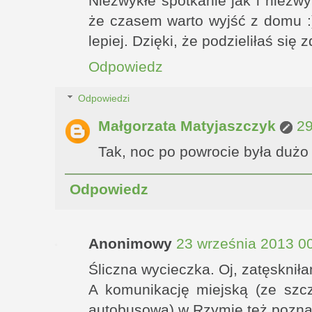
Niezwykłe spotkanie jak i niezwyk
że czasem warto wyjść z domu :
lepiej. Dzięki, że podzieliłaś się 
Odpowiedz
Odpowiedzi
Małgorzata Matyjaszczyk
29
Tak, noc po powrocie była dużo 
Odpowiedz
Anonimowy
23 września 2013 0
Śliczna wycieczka. Oj, zatęskni
A komunikację miejską (ze sz
autobusową) w Rzymie też poznała