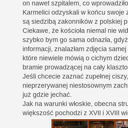
on nawet szpitalem, co wprowadziło
Karmelici odzyskali w końcu swoje
są siedzibą zakonników z polskiej pr
Ciekawe, że kościoła niemal nie wida
szybko bym go sama odnazła, gdyż
informacji, znalazłam zdjęcia same
które niewiele mówią o cichym dzied
bramie prowadzącej na cały klaszto
Jeśli chcecie zaznać zupełnej ciszy,
nieprzerywanej niestosownym zacho
już gdzie jechać.
Jak na warunki włoskie, obecna stru
większość pochodzi z XVII i XVIII w