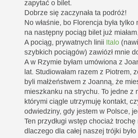
zapytać o bilet.
Dobrze się zaczynała ta podróż!
No właśnie, bo Florencja była tylk
na następny pociąg bilet już miałam, 
A pociąg, prywatnych linii
Italo
(nawi
szybkich pociągów) zawiózł mnie 
A w Rzymie byłam umówiona z Joann
lat. Studiowałam razem z Piotrem, z
byli małżeństwem z Joanną, że mie
mieszkanku na strychu. To jedne z n
którymi ciągle utrzymuję kontakt, cz
odwiedziny, gdy jestem w Polsce, jed
Ten przydługi wstęp chociaż troch
dlaczego dla całej naszej trójki było