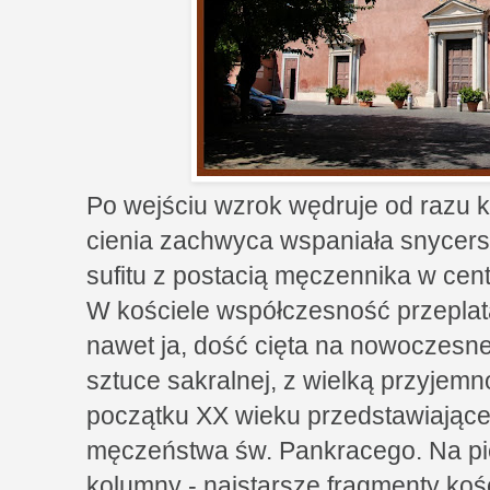
Po wejściu wzrok wędruje od razu ku
cienia zachwyca wspaniała snycer
sufitu z postacią męczennika w cen
W kościele współczesność przeplat
nawet ja, dość cięta na nowoczesne
sztuce sakralnej, z wielką przyjemn
początku XX wieku przedstawiające 
męczeństwa św. Pankracego. Na pie
kolumny - najstarsze fragmenty kośc