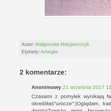
Autor:
Małgorzata Matyjaszczyk
Etykiety:
Ameglia
2 komentarze:
Anonimowy
21 września 2017 1
Czasami z pomyłek wynikają fajn
określiłaś"urocze":)Oglądam, kad
detale!Zawsze mnie fascynują