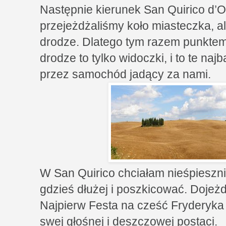
Następnie kierunek San Quirico d’Or
przejeżdżaliśmy koło miasteczka, al
drodze. Dlatego tym razem punkte
drodze to tylko widoczki, i to te naj
przez samochód jadący za nami.
W San Quirico chciałam nieśpieszn
gdzieś dłużej i poszkicować. Dojeżd
Najpierw Festa na cześć Fryderyka
swej głośnej i deszczowej postaci.