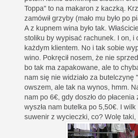
Toppa" to na makaron z kaczką. Krzy
zamówił grzyby (mało mu było po pi
A z kupnem wina było tak. Właścici
stoliku by wypisać rachunek. I on, i 
każdym klientem. No i tak sobie wy
wino. Pokręcił nosem, że nie sprze
bo tak ma zapakowane, ale to chyb
nam się nie widziało za butelczynę
owszem, ale tak na wynos, hmm. Na 
nam po 6€, gdy doszło do płacenia z
wyszła nam butelka po 5,50€. I wilk 
suwenir z wycieczki, co? Wolę taki,