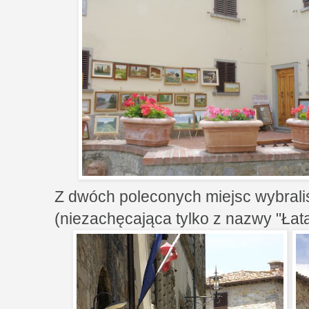
Z dwóch poleconych miejsc wybraliś
(niezachęcająca tylko z nazwy "Łata