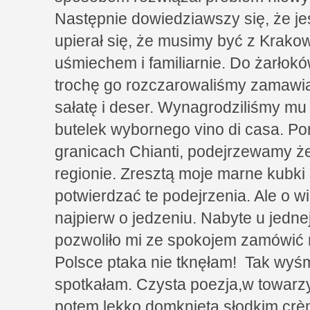
Następnie dowiedziawszy się, że je
upierał się, że musimy być z Krak
uśmiechem i familiarnie. Do żarłokó
trochę go rozczarowaliśmy zamawia
sałatę i deser. Wynagrodziliśmy m
butelek wybornego vino di casa. P
granicach Chianti, podejrzewamy że
regionie. Zresztą moje marne kubk
potwierdzać te podejrzenia. Ale o wi
najpierw o jedzeniu. Nabyte u jedn
pozwoliło mi ze spokojem zamówić
Polsce ptaka nie tknęłam! Tak wyśm
spotkałam. Czysta poezja,w towarz
potem lekko domknięta słodkim crèm