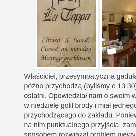
Właściciel, przesympatyczna gaduła
późno przychodzą (byliśmy o 13.30)
ostatni. Opowiedział nam o swoim wu
w niedzielę golił brody i miał jedneg
przychodzącego do zakładu. Poniew
na nim punktualnego przyjścia, zamk
sposobem rozwiązał problem niewyu