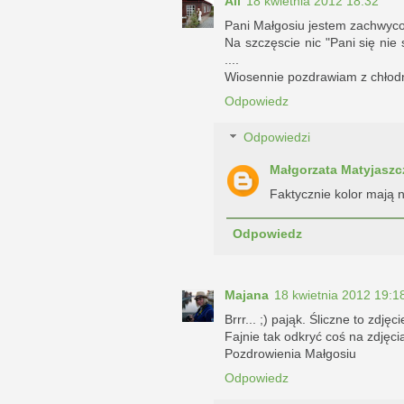
Ali
18 kwietnia 2012 18:32
Pani Małgosiu jestem zachwycona
Na szczęscie nic "Pani się nie s
....
Wiosennie pozdrawiam z chłodne
Odpowiedz
Odpowiedzi
Małgorzata Matyjaszc
Faktycznie kolor mają n
Odpowiedz
Majana
18 kwietnia 2012 19:1
Brrr... ;) pająk. Śliczne to zdję
Fajnie tak odkryć coś na zdjęc
Pozdrowienia Małgosiu
Odpowiedz