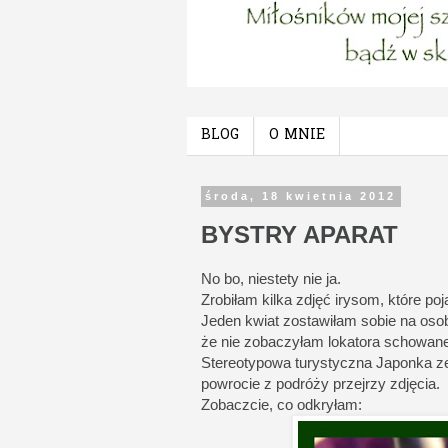
BLOG
O MNIE
środa, 18 kwietnia 2012
BYSTRY APARAT
No bo, niestety nie ja.
Zrobiłam kilka zdjęć irysom, które po
Jeden kwiat zostawiłam sobie na oso
że nie zobaczyłam lokatora schowane
Stereotypowa turystyczna Japonka ze m
powrocie z podróży przejrzy zdjęcia.
Zobaczcie, co odkryłam: