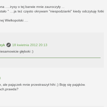
 .....irysy o tej barwie mnie zauroczyły ...
tało " ....ja też często okrywam "niespodzianki" kiedy odczytuję fotki
j Wielkopolski ....
zyk
18 kwietnia 2012 20:13
iesamowicie głęboki :)
8
cie, ale pajączek mnie przestraszył hihi ;) Boję się pająków.
iach,prawda?