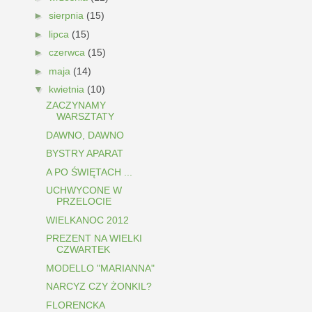
►
sierpnia
(15)
►
lipca
(15)
►
czerwca
(15)
►
maja
(14)
▼
kwietnia
(10)
ZACZYNAMY
WARSZTATY
DAWNO, DAWNO
BYSTRY APARAT
A PO ŚWIĘTACH ...
UCHWYCONE W
PRZELOCIE
WIELKANOC 2012
PREZENT NA WIELKI
CZWARTEK
MODELLO "MARIANNA"
NARCYZ CZY ŻONKIL?
FLORENCKA