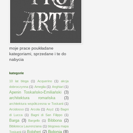
moje prace poukładane
kategoriami, sprzedane i te do
nabycia
kategorie
10 lat bloga
(1)
Acquerino
(1)
akcja
dobroczynna
(1)
Ameglia
(1)
Anghiari
(1)
Apenin Toskańsko-Emiliański
(3)
architektura romańska
(3)
architektura współczesna w Toskanii
(1)
Arcidosso
(1)
Arcola
(1)
Asyż
(1)
Bagni
di Lucca
(1)
Bagni di San Filippo
(1)
Barga
(3)
Bibbona
(2)
Bargello
(1)
Biblioteca Laurenziana
(1)
blogowa mapa
Bolonia
(8)
Bolgheri
(2)
Toskanii
(1)