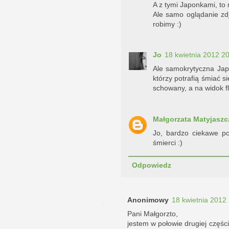
A z tymi Japonkami, to 
Ale samo oglądanie zdj
robimy :)
Jo
18 kwietnia 2012 2
Ale samokrytyczna Japon
którzy potrafią śmiać si
schowany, a na widok fl
Małgorzata Matyjaszc
Jo, bardzo ciekawe p
śmierci :)
Odpowiedz
Anonimowy
18 kwietnia 2012
Pani Małgorzto,
jestem w połowie drugiej części