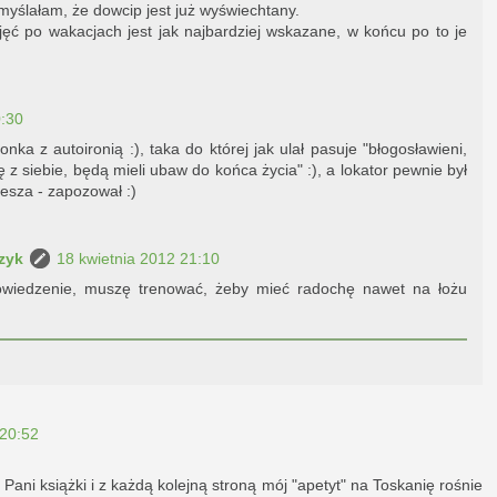
myślałam, że dowcip jest już wyświechtany.
ęć po wakacjach jest jak najbardziej wskazane, w końcu po to je
0:30
ka z autoironią :), taka do której jak ulał pasuje "błogosławieni,
ę z siebie, będą mieli ubaw do końca życia" :), a lokator pewnie był
esza - zapozował :)
zyk
18 kwietnia 2012 21:10
owiedzenie, muszę trenować, żeby mieć radochę nawet na łożu
 20:52
 Pani książki i z każdą kolejną stroną mój "apetyt" na Toskanię rośnie