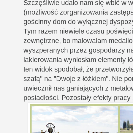
Szczęśliwie udało nam się wbić w w
(możliwość zorganizowania zastęps
gościnny dom do wyłącznej dyspozy
Tym razem niewiele czasu poświęc
zewnętrzne, bo malowałam medalio
wyszperanych przez gospodarzy na
lakierowania wyniosłam elementy łóż
ten widok spodobał, że przetworzył
szafą" na "Dwoje z łóżkiem". Nie po
uwiecznił nas ganiających z metalo
posiadłości. Pozostały efekty pra