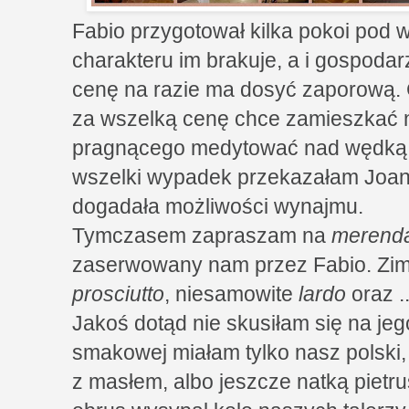
Fabio przygotował kilka pokoi pod 
charakteru im brakuje, a i gospoda
cenę na razie ma dosyć zaporową. 
za wszelką cenę chce zamieszkać 
pragnącego medytować nad wędką 
wszelki wypadek przekazałam Joann
dogadała możliwości wynajmu.
Tymczasem zapraszam na
merend
zaserwowany nam przez Fabio. Zi
prosciutto
, niesamowite
lardo
oraz .
Jakoś dotąd nie skusiłam się na jeg
smakowej miałam tylko nasz polski,
z masłem, albo jeszcze natką pietrus