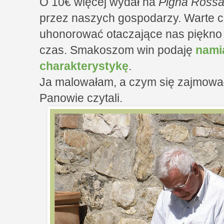
O 10€ więcej wydał na
Pigna Ross
przez naszych gospodarzy. Warte c
uhonorować otaczające nas piękno 
czas. Smakoszom win podaję
namia
charakterystykę
.
Ja malowałam, a czym się zajmowa
Panowie czytali.