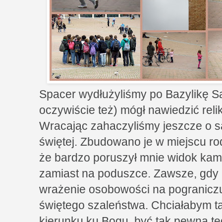
Spacer wydłużyliśmy po Bazylikę S
oczywiście też) mógł nawiedzić reli
Wracając zahaczyliśmy jeszcze o 
świętej. Zbudowano je w miejscu r
że bardzo poruszył mnie widok kami
zamiast na poduszce. Zawsze, gdy 
wrażenie osobowości na pograniczu
świętego szaleństwa. Chciałabym t
kierunku ku Bogu, być tak pewną teg