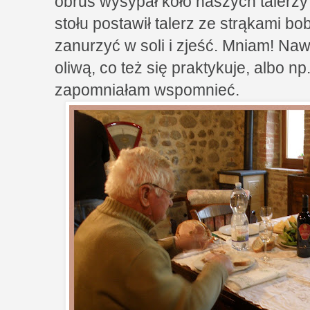
obrus wysypał koło naszych talerzy
stołu postawił talerz ze strąkami bo
zanurzyć w soli i zjeść. Mniam! Na
oliwą, co też się praktykuje, albo n
zapomniałam wspomnieć.