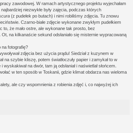
j pracy zawodowej. W ramach artystycznego projektu wyjechałam
 najbardziej niezwykłe były zajęcia, podczas których
scura
(z pudełek po butach) i nimi robiliśmy zdjęcia. Tu znowu
zieciństwie. Czarno-białe zdjęcie wykonane zwykłym pudełkiem
 to, że mało ostre, ale wykonane tak prosto, bez
Ot, na kilkanaście sekund odsłaniało się misternie wypracowaną
 na fotografię?
wywoływał zdjęcia bez użycia prądu! Siedział z kuzynem w
ł na szybie kliszę, potem światłoczuły papier i zamykał to w
 wyskakiwał na dwór, tam ją odsłaniał i naświetlał słońcem.
wołać w ten sposób w Toskanii, gdzie klimat obdarza nas wieloma
alety, ale czy wspomnienia z robienia zdjęć i, co najwyżej ich