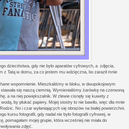
ego dzieciństwa, gdy nie było aparatów cyfrowych, a zdjęcia,
m z Tatą w domu, za co jestem mu wdzięczna, bo zaraził mnie
hane wspomnienie. Mieszkaliśmy w bloku, w dwupokojowym
a stawała się naszą ciemnią. Wymienialiśmy żarówkę na czerwoną
hę, a na niej powiększalnik. W zlewie cisnęły się kuwety z
odą, by płukać papiery. Mojej siostry to nie bawiło, więc dla mnie
 Rodzic. No i czar wyłaniających się obrazów na białej powierzchni.
o kursu fotografii, gdy nadal nie było fotografii cyfrowej, w
kę, pomagałam mojej grupie, która wcześniej nie miała do
woływania zdjęć.