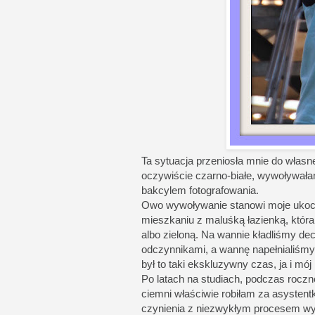
Ta sytuacja przeniosła mnie do własn
oczywiście czarno-białe, wywoływała
bakcylem fotografowania.
Owo wywoływanie stanowi moje ukoc
mieszkaniu z maluśką łazienką, któr
albo zieloną. Na wannie kładliśmy dec
odczynnikami, a wannę napełnialiśmy w
był to taki ekskluzywny czas, ja i mój
Po latach na studiach, podczas roczneg
ciemni właściwie robiłam za asystent
czynienia z niezwykłym procesem wy