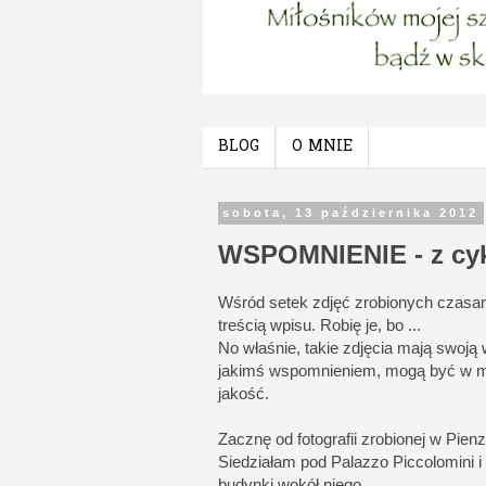
BLOG
O MNIE
sobota, 13 października 2012
WSPOMNIENIE - z cyklu
Wśród setek zdjęć zrobionych czasami
treścią wpisu. Robię je, bo ...
No właśnie, takie zdjęcia mają swoją
jakimś wspomnieniem, mogą być w moje
jakość.
Zacznę od fotografii zrobionej w Pienz
Siedziałam pod Palazzo Piccolomini i
budynki wokół niego.