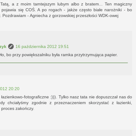
z Tatą, a z moim tamtejszym lubym albo z bratem... Ten magiczny
 pojawia się COŚ. A po rogach - jakże często białe narożniki - bo
y. Pozdrawiam - Agniecha z gorzowskiej przeszłości WDK-owej
zyk
16 października 2012 19:51
ło, bo przy powiększalniku była ramka przytrzymująca papier.
2012 20:20
łazienkowo-fotograficzne :))). Tylko nasz tata nie dopuszczał nas do
gdy chciałyśmy zgodnie z przeznaczeniem skorzystać z łazienki,
ś proces zakończy.