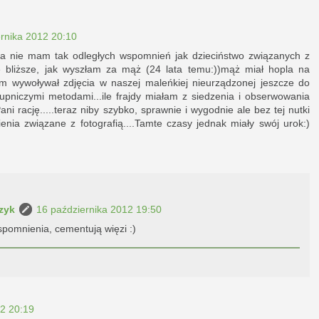
rnika 2012 20:10
ja nie mam tak odległych wspomnień jak dzieciństwo związanych z
hę bliższe, jak wyszłam za mąż (24 lata temu:))mąż miał hopla na
sam wywoływał zdjęcia w naszej maleńkiej nieurządzonej jeszcze do
upniczymi metodami...ile frajdy miałam z siedzenia i obserwowania
ani rację.....teraz niby szybko, sprawnie i wygodnie ale bez tej nutki
enia związane z fotografią....Tamte czasy jednak miały swój urok:)
zyk
16 października 2012 19:50
spomnienia, cementują więzi :)
12 20:19