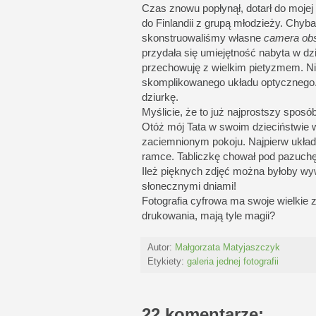
Czas znowu popłynął, dotarł do moje
do Finlandii z grupą młodzieży. Chyba
skonstruowaliśmy własne
camera ob
przydała się umiejętność nabyta w d
przechowuję z wielkim pietyzmem. Nic
skomplikowanego układu optycznego. 
dziurkę.
Myślicie, że to już najprostszy sposób
Otóż mój Tata w swoim dzieciństwie 
zaciemnionym pokoju. Najpierw układa
ramce. Tabliczkę chował pod pazuchę i
Ileż pięknych zdjęć można byłoby wy
słonecznymi dniami!
Fotografia cyfrowa ma swoje wielkie z
drukowania, mają tyle magii?
Autor:
Małgorzata Matyjaszczyk
Etykiety:
galeria jednej fotografii
22 komentarze: