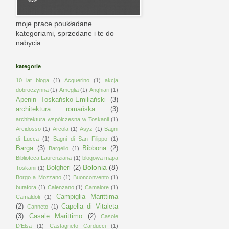
moje prace poukładane
kategoriami, sprzedane i te do
nabycia
kategorie
10 lat bloga
(1)
Acquerino
(1)
akcja
dobroczynna
(1)
Ameglia
(1)
Anghiari
(1)
Apenin Toskańsko-Emiliański
(3)
architektura romańska
(3)
architektura współczesna w Toskanii
(1)
Arcidosso
(1)
Arcola
(1)
Asyż
(1)
Bagni
di Lucca
(1)
Bagni di San Filippo
(1)
Barga
(3)
Bibbona
(2)
Bargello
(1)
Biblioteca Laurenziana
(1)
blogowa mapa
Bolonia
(8)
Bolgheri
(2)
Toskanii
(1)
Borgo a Mozzano
(1)
Buonconvento
(1)
butafora
(1)
Calenzano
(1)
Camaiore
(1)
Campiglia Marittima
Camaldoli
(1)
(2)
Capella di Vitaleta
Canneto
(1)
(3)
Casale Marittimo
(2)
Casole
D'Elsa
(1)
Castagneto Carducci
(1)