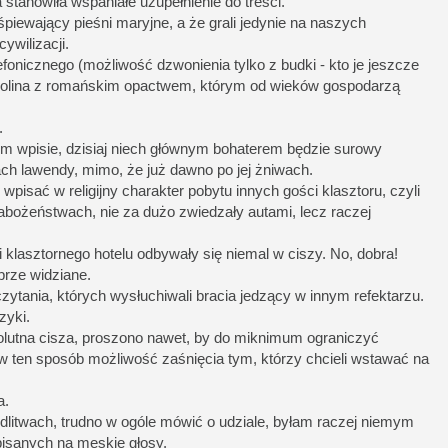
 stanowiła wspaniałe uzupełnienie do treści.
piewający pieśni maryjne, a że grali jedynie na naszych
cywilizacji.
lefonicznego (możliwość dzwonienia tylko z budki - kto je jeszcze
 dolina z romańskim opactwem, którym od wieków gospodarzą
.
 wpisie, dzisiaj niech głównym bohaterem będzie surowy
ach lawendy, mimo, że już dawno po jej żniwach.
pisać w religijny charakter pobytu innych gości klasztoru, czyli
abożeństwach, nie za dużo zwiedzały autami, lecz raczej
 klasztornego hotelu odbywały się niemal w ciszy. No, dobra!
brze widziane.
 czytania, których wysłuchiwali bracia jedzący w innym refektarzu.
zyki.
olutna cisza, proszono nawet, by do miknimum ograniczyć
 w ten sposób możliwość zaśnięcia tym, którzy chcieli wstawać na
a.
dlitwach, trudno w ogóle mówić o udziale, byłam raczej niemym
isanych na męskie głosy.