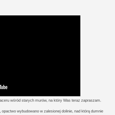
aceru wśród starych murów, na który Was teraz zapraszam.
, opactwo wybudowano w zalesionej dolinie, nad którą dumnie