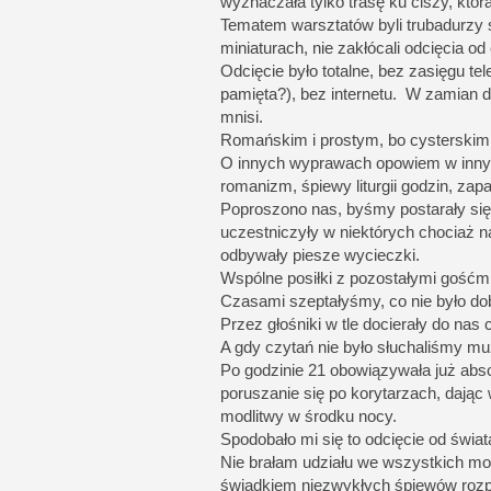
wyznaczała tylko trasę ku ciszy, która
Tematem warsztatów byli trubadurzy ś
miniaturach, nie zakłócali odcięcia od 
Odcięcie było totalne, bez zasięgu te
pamięta?), bez internetu. W zamian
mnisi.
Romańskim i prostym, bo cysterskim
O innych wyprawach opowiem w innym
romanizm, śpiewy liturgii godzin, zap
Poproszono nas, byśmy postarały się w
uczestniczyły w niektórych chociaż n
odbywały piesze wycieczki.
Wspólne posiłki z pozostałymi gośćmi
Czasami szeptałyśmy, co nie było do
Przez głośniki w tle docierały do nas
A gdy czytań nie było słuchaliśmy mu
Po godzinie 21 obowiązywała już abs
poruszanie się po korytarzach, dając
modlitwy w środku nocy.
Spodobało mi się to odcięcie od świat
Nie brałam udziału we wszystkich mo
świadkiem niezwykłych śpiewów rozp