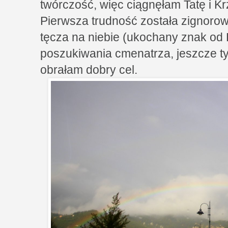
twórczość, więc ciągnęłam Tatę i K
Pierwsza trudność została zignorow
tęcza na niebie (ukochany znak o
poszukiwania cmenatrza, jeszcze ty
obrałam dobry cel.