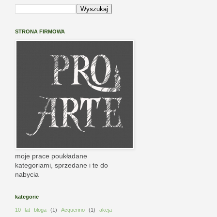
STRONA FIRMOWA
moje prace poukładane
kategoriami, sprzedane i te do
nabycia
kategorie
10 lat bloga
(1)
Acquerino
(1)
akcja