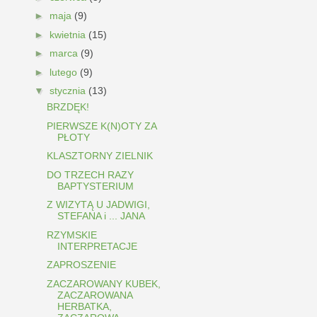
►
maja
(9)
►
kwietnia
(15)
►
marca
(9)
►
lutego
(9)
▼
stycznia
(13)
BRZDĘK!
PIERWSZE K(N)OTY ZA
PŁOTY
KLASZTORNY ZIELNIK
DO TRZECH RAZY
BAPTYSTERIUM
Z WIZYTĄ U JADWIGI,
STEFANA i ... JANA
RZYMSKIE
INTERPRETACJE
ZAPROSZENIE
ZACZAROWANY KUBEK,
ZACZAROWANA
HERBATKA,