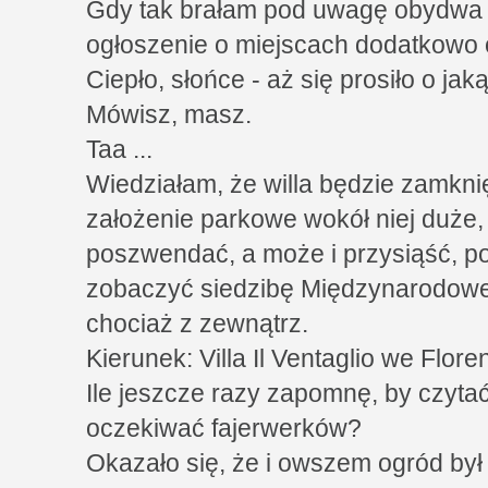
Gdy tak brałam pod uwagę obydwa c
ogłoszenie o miejscach dodatkowo 
Ciepło, słońce - aż się prosiło o jak
Mówisz, masz.
Taa ...
Wiedziałam, że willa będzie zamkni
założenie parkowe wokół niej duże, 
poszwendać, a może i przysiąść, p
zobaczyć siedzibę Międzynarodoweg
chociaż z zewnątrz.
Kierunek: Villa Il Ventaglio we Floren
Ile jeszcze razy zapomnę, by czyta
oczekiwać fajerwerków?
Okazało się, że i owszem ogród był