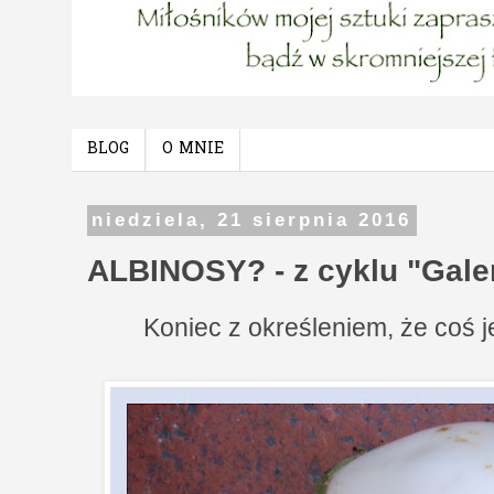
BLOG
O MNIE
niedziela, 21 sierpnia 2016
ALBINOSY? - z cyklu "Galeri
Koniec z określeniem, że coś j