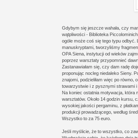
Gdybym się jeszcze wahała, czy mam 
wątpliwości - Biblioteka Piccolominich
ogóle może coś się tego typu odbyć. 
manuskryptami, tworzyliśmy fragment 
OPA Siena, instytucji od wieków zaj
poprzez warsztaty przypomnieć dawn
Zastanawiałam się, czy dam radę doje
proponując nocleg niedaleko Sieny. Po
znajomi, podzieliłam więc po równo
towarzystwie i z pysznymi strawami i
Na koniec ostatnia motywacja, która m
warsztatów. Około 14 godzin kursu,
wysokiej jakości pergaminu, z płatkam
produkcji prowadzącego, według średn
Wszystko to za 75 euro.
Jeśli myślicie, że to wszystko, co zawi
Wyobraźcie sobie, że każdego dnia tr