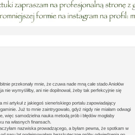
bitnie przekonały mnie, że czuwa nade mną całe stado Aniołów
ja nie wymyśliłby, ani nie dopilnował, żeby tak perfekcyjnie się
mi artykuł z jakiegoś sieneńskiego portalu zapowiadający
rgaminie. Już to mnie zaintrygowało, gdyż nigdy nie miałam odwagi
ne, więc samodzielna nauka metodą prób i błędów mogłaby
u na własnych finansach.
obaczyłam nazwiska prowadzącego, a byłam pewna, że spotkam w
 od paru lat podejmowałam bezskuteczne próby odwiedzenia go