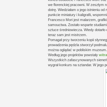
we florenckiej pracowni. W zeszłym 
dotrę. Wiedziałam o jego istnieniu od
punkcie miniatury i kaligrafii, wspomni
Francesco Mori jest malarzem, grafik
samouctwa. Zostało wsparte studiami z
sztuce średniowiecza. Wtedy dotarło 
teraz sam jest mistrzem.
Pomagał przy tworzeniu kopii słynnego
prowadzenia pędzla stworzył podmal
można oglądać w pobliskim muzeum.
Według jego projektów powstały
witr
Wszystkich zafascynowanych sieneńsk
wygrał konkurs na sztandar. W jego po