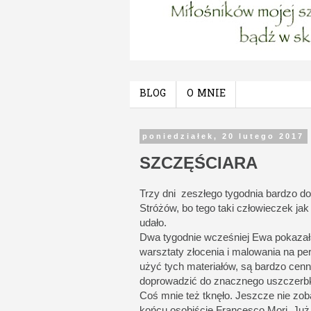
BLOG
O MNIE
poniedziałek, 20 lutego 2017
SZCZĘŚCIARA
Trzy dni zeszłego tygodnia bardzo do
Stróżów, bo tego taki człowieczek jak 
udało.
Dwa tygodnie wcześniej Ewa pokazała 
warsztaty złocenia i malowania na pe
użyć tych materiałów, są bardzo cen
doprowadzić do znacznego uszczerbk
Coś mnie też tknęło. Jeszcze nie z
końcu osobiście Francesco Mori. Już