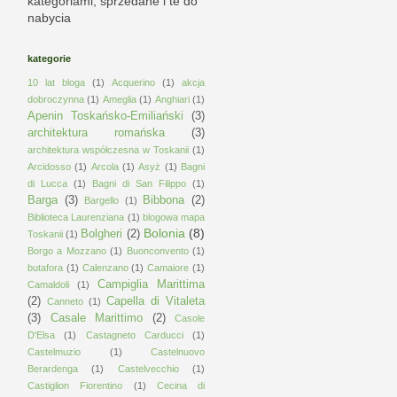
kategoriami, sprzedane i te do
nabycia
kategorie
10 lat bloga
(1)
Acquerino
(1)
akcja
dobroczynna
(1)
Ameglia
(1)
Anghiari
(1)
Apenin Toskańsko-Emiliański
(3)
architektura romańska
(3)
architektura współczesna w Toskanii
(1)
Arcidosso
(1)
Arcola
(1)
Asyż
(1)
Bagni
di Lucca
(1)
Bagni di San Filippo
(1)
Barga
(3)
Bibbona
(2)
Bargello
(1)
Biblioteca Laurenziana
(1)
blogowa mapa
Bolonia
(8)
Bolgheri
(2)
Toskanii
(1)
Borgo a Mozzano
(1)
Buonconvento
(1)
butafora
(1)
Calenzano
(1)
Camaiore
(1)
Campiglia Marittima
Camaldoli
(1)
(2)
Capella di Vitaleta
Canneto
(1)
(3)
Casale Marittimo
(2)
Casole
D'Elsa
(1)
Castagneto Carducci
(1)
Castelmuzio
(1)
Castelnuovo
Berardenga
(1)
Castelvecchio
(1)
Castiglion Fiorentino
(1)
Cecina di