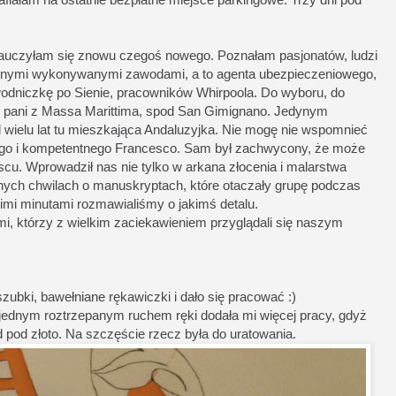
e nauczyłam się znowu czegoś nowego. Poznałam pasjonatów, ludzi
różnymi wykonywanymi zawodami, a to agenta ubezpieczeniowego,
wodniczkę po Sienie, pracowników Whirpoola. Do wyboru, do
ż i pani z Massa Marittima, spod San Gimignano. Jedynym
 wielu lat tu mieszkająca Andaluzyjka. Nie mogę nie wspomnieć
ego i kompetentnego Francesco. Sam był zachwycony, że może
cu. Wprowadził nas nie tylko w arkana złocenia i malarstwa
lnych chwilach o manuskryptach, które otaczały grupę podczas
gimi minutami rozmawialiśmy o jakimś detalu.
, którzy z wielkim zaciekawieniem przyglądali się naszym
szubki, bawełniane rękawiczki i dało się pracować :)
ednym roztrzepanym ruchem ręki dodała mi więcej pracy, gdyż
pod złoto. Na szczęście rzecz była do uratowania.