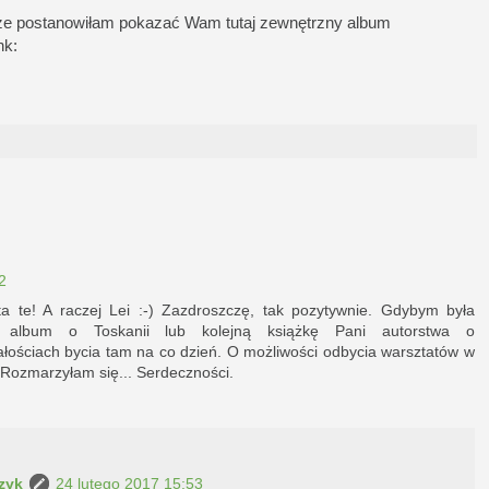
że postanowiłam pokazać Wam tutaj zewnętrzny album
nk:
2
a te! A raczej Lei :-) Zazdroszczę, tak pozytywnie. Gdybym była
 album o Toskanii lub kolejną książkę Pani autorstwa o
ałościach bycia tam na co dzień. O możliwości odbycia warsztatów w
. Rozmarzyłam się... Serdeczności.
zyk
24 lutego 2017 15:53