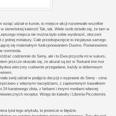
wziąć udział w kursie, to miejsce akcji rozwiewało wszelkie
 w sieneńskiej katerze! Tak, tak. Wiele osób dziwiło się, że tam w
Lepszego miejsca nie można było sobie wyobrazić, otoczeni
z jednej miniatury. Całe przedsięwzięcie to inicjatywa samego
mującej się materialnym funkcjonowaniem Duomo. Postanowiono
e rzemiosła.
żdżać codziennie do Sieny, ale i tu Ewa przyszła mi w sukurs,
tem jeszcze okazało się, że akurat są też w Toskanii inni moi
, obydwa wieczory cudownie przegadane, każdy w doborowym
 winem.
iała swój udział w podjęciu decyzji o wyprawie do Sieny - cena
 częściowo z własnymi narzędziami, z zapewnionym kawałkiem
i 24 karatowego złota, z farbami i innymi mediami własnej
iowiecznych receptur. Wstęp do katedry i Libreria Piccolomini.
era tytuł tego artykułu, to jesteście w błędzie.
afiałam na ostatnie bezpłatne miejsce parkingowe. Trzy dni pod