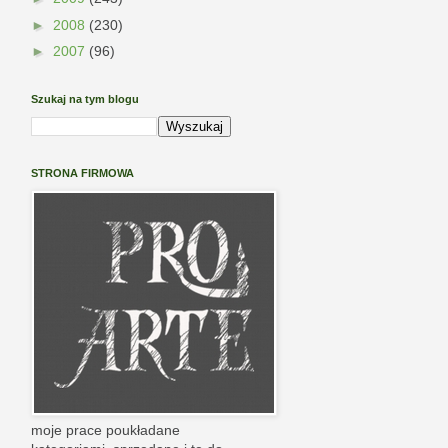
►
2008
(230)
►
2007
(96)
Szukaj na tym blogu
STRONA FIRMOWA
moje prace poukładane