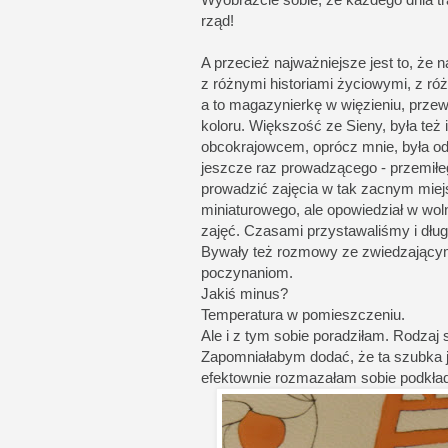
rząd!
A przecież najważniejsze jest to, ż
z różnymi historiami życiowymi, z 
a to magazynierkę w więzieniu, prze
koloru. Większość ze Sieny, była te
obcokrajowcem, oprócz mnie, była od
jeszcze raz prowadzącego - przemił
prowadzić zajęcia w tak zacnym miejs
miniaturowego, ale opowiedział w wo
zajęć. Czasami przystawaliśmy i dłu
Bywały też rozmowy ze zwiedzającymi
poczynaniom.
Jakiś minus?
Temperatura w pomieszczeniu.
Ale i z tym sobie poradziłam. Rodzaj 
Zapomniałabym dodać, że ta szubka j
efektownie rozmazałam sobie podkład 