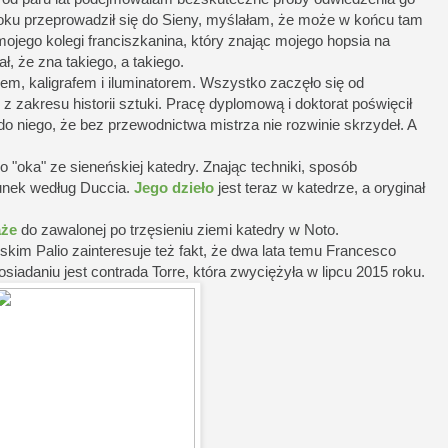
roku przeprowadził się do Sieny, myślałam, że może w końcu tam
 mojego kolegi franciszkanina, który znając mojego hopsia na
ał, że zna takiego, a takiego.
iem, kaligrafem i iluminatorem. Wszystko zaczęło się od
 zakresu historii sztuki. Pracę dyplomową i doktorat poświęcił
do niego, że bez przewodnictwa mistrza nie rozwinie skrzydeł. A
 "oka" ze sieneńskiej katedry. Znając techniki, sposób
unek według Duccia.
Jego dzieło
jest teraz w katedrze, a oryginał
aże
do zawalonej po trzęsieniu ziemi katedry w Noto.
im Palio zainteresuje też fakt, że dwa lata temu Francesco
siadaniu jest contrada Torre, która zwyciężyła w lipcu 2015 roku.