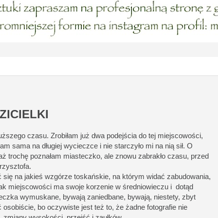
ICIELKI
łuższego czasu. Zrobiłam już dwa podejścia do tej miejscowości,
am sama na długiej wycieczce i nie starczyło mi na nią sił. O
iaż trochę poznałam miasteczko, ale znowu zabrakło czasu, przed
zysztofa.
się na jakieś wzgórze toskańskie, na którym widać zabudowania,
ak miejscowości ma swoje korzenie w średniowieczu i dotąd
eczka wymuskane, bywają zaniedbane, bywają, niestety, zbyt
sobiście, bo oczywiste jest też to, że żadne fotografie nie
, zmiany wysokości, przejść i zaułków.