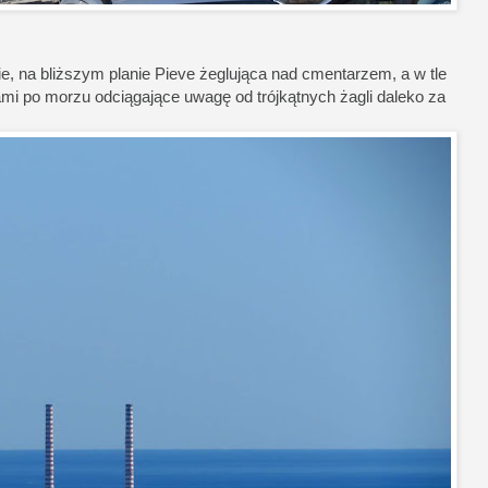
ie, na bliższym planie Pieve żeglująca nad cmentarzem, a w tle
mi po morzu odciągające uwagę od trójkątnych żagli daleko za