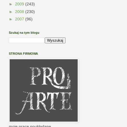
►
2009
(243)
►
2008
(230)
►
2007
(96)
Szukaj na tym blogu
STRONA FIRMOWA
moje prace poukładane