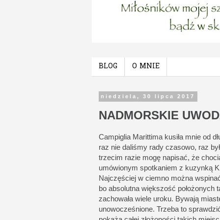
BLOG
O MNIE
niedziela, 30 lipca 2017
NADMORSKIE UWODZ
Campiglia Marittima kusiła mnie od d
raz nie daliśmy rady czasowo, raz był
trzecim razie mogę napisać, że choc
umówionym spotkaniem z kuzynką Kr
Najczęściej w ciemno można wspinać 
bo absolutna większość położonych t
zachowała wiele uroku. Bywają miast
unowocześnione. Trzeba to sprawdzić o
pokażą całej złożoności takich miejsc