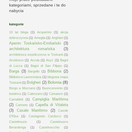
kategoriami, sprzedane i te do
nabycia
kategorie
10 lat bloga
(1)
Acquerino
(1)
akcja
dobroczynna
(1)
Ameglia
(1)
Anghiari
(1)
Apenin Toskańsko-Emiliański
(3)
architektura romańska
(3)
architektura współczesna w Toskanii
(1)
Arcidosso
(1)
Arcola
(1)
Asyż
(1)
Bagni
di Lucca
(1)
Bagni di San Filippo
(1)
Barga
(3)
Bibbona
(2)
Bargello
(1)
Biblioteca Laurenziana
(1)
blogowa mapa
Bolonia
(8)
Bolgheri
(2)
Toskanii
(1)
Borgo a Mozzano
(1)
Buonconvento
(1)
butafora
(1)
Calenzano
(1)
Camaiore
(1)
Campiglia Marittima
Camaldoli
(1)
(2)
Capella di Vitaleta
Canneto
(1)
(3)
Casale Marittimo
(2)
Casole
D'Elsa
(1)
Castagneto Carducci
(1)
Castelmuzio
(1)
Castelnuovo
Berardenga
(1)
Castelvecchio
(1)