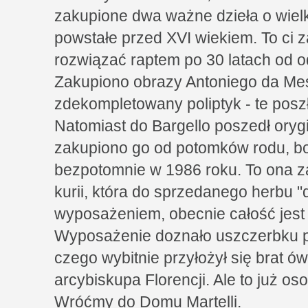
zakupione dwa ważne dzieła o wiel
powstałe przed XVI wiekiem. To ci 
rozwiązać raptem po 30 latach od o
Zakupiono obrazy Antoniego da Mes
zdekompletowany poliptyk - te poszł
Natomiast do Bargello poszedł orygi
zakupiono go od potomków rodu, bo 
bezpotomnie w 1986 roku. To ona za
kurii, która do sprzedanego herbu "
wyposażeniem, obecnie całość jest 
Wyposażenie doznało uszczerbku pod
czego wybitnie przyłożył się brat ó
arcybiskupa Florencji. Ale to już o
Wróćmy do Domu Martelli.