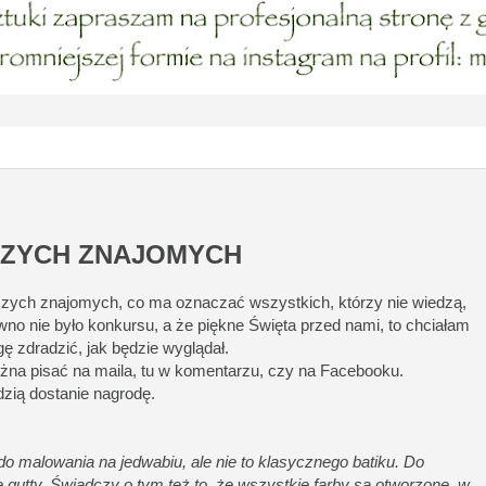
SZYCH ZNAJOMYCH
lszych znajomych, co ma oznaczać wszystkich, którzy nie wiedzą,
wno nie było konkursu, a że piękne Święta przed nami, to chciałam
ę zdradzić, jak będzie wyglądał.
ożna pisać na maila, tu w komentarzu, czy na Facebooku.
zią dostanie nagrodę.
do malowania na jedwabiu, ale nie to klasycznego batiku. Do
gutty. Świadczy o tym też to, że wszystkie farby są otworzone, w