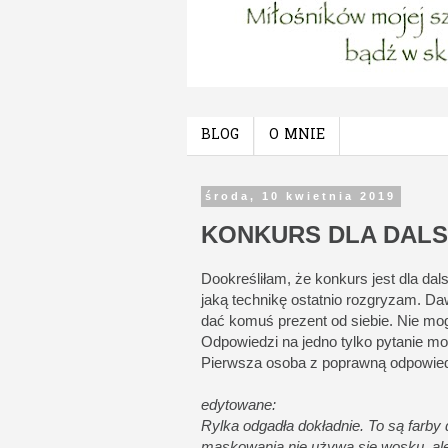
BLOG
O MNIE
środa, 10 kwietnia 2019
KONKURS DLA DAL
Dookreśliłam, że konkurs jest dla da
jaką technikę ostatnio rozgryzam. Da
dać komuś prezent od siebie. Nie mog
Odpowiedzi na jedno tylko pytanie m
Pierwsza osoba z poprawną odpowied
edytowane:
Rylka odgadła dokładnie. To są farby 
maskowania nie używa się wosku, ale 