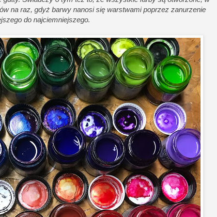
rów na raz, gdyż barwy nanosi się warstwami poprzez zanurzenie
ejszego do najciemniejszego.