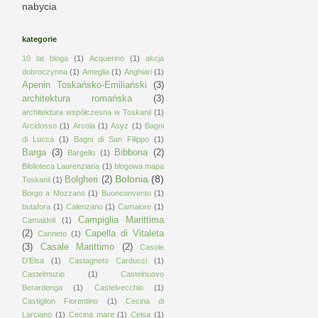
nabycia
kategorie
10 lat bloga
(1)
Acquerino
(1)
akcja
dobroczynna
(1)
Ameglia
(1)
Anghiari
(1)
Apenin Toskańsko-Emiliański
(3)
architektura romańska
(3)
architektura współczesna w Toskanii
(1)
Arcidosso
(1)
Arcola
(1)
Asyż
(1)
Bagni
di Lucca
(1)
Bagni di San Filippo
(1)
Barga
(3)
Bibbona
(2)
Bargello
(1)
Biblioteca Laurenziana
(1)
blogowa mapa
Bolonia
(8)
Bolgheri
(2)
Toskanii
(1)
Borgo a Mozzano
(1)
Buonconvento
(1)
butafora
(1)
Calenzano
(1)
Camaiore
(1)
Campiglia Marittima
Camaldoli
(1)
(2)
Capella di Vitaleta
Canneto
(1)
(3)
Casale Marittimo
(2)
Casole
D'Elsa
(1)
Castagneto Carducci
(1)
Castelmuzio
(1)
Castelnuovo
Berardenga
(1)
Castelvecchio
(1)
Castiglion Fiorentino
(1)
Cecina di
Larciano
(1)
Cecina mare
(1)
Celsa
(1)