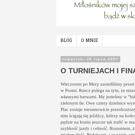
BLOG
O MNIE
czwartek, 26 lipca 2007
O TURNIEJACH I FI
Wieczorem po Mszy zasiedliśmy przed te
w Postoi. Rzecz polega na tym, że mias
własnymi barwami. My jesteśmy w "biały
zielonym tle. Owe cztery dzielnice wys
Plac zostaje niesamowicie przeobrażony
nim ścigają się jeźdżcy, którzy na koń
pędzie na koniu jeszcze tak trafić w ma
szybkość jazdy i celność. Rozumiem, 
miałam dość. Podziwam, i owszem, spr