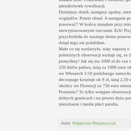
jakiejkolwiek rywalizacji.
Dzisiejszy dzień, następny upalny, ni
względów. Potem obiad. A następnie pró
prasować? W końcu stanęłam przy mini-k
niewyprasowanymi rzeczami. Ech! Przy
przychodziła do naszego domu prasować
dotąd tego nie polubiłam.
Mało co się wydarzyło, więc napiszę 
pobieżnych obserwacji wydaje się, że ży
pomyślmy! Jak się ma 1000 zł do cen w
250 litrów paliwa, tutaj za 1000 euro
we Włoszech 1/10 podobnego samochodu
decoupage kosztuje ok 9 zł, tutaj 2,5
okolicy we Florencji za 750 euro miesię
Poznaniu? To tylko wstępne obserwacje,
dolnych granicach i na pewno dużo poni
mieszkanie i media płaci parafia.
Autor:
Małgorzata Matyjaszczyk