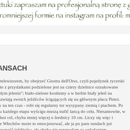
NANSACH
lewizorem, by obejrzeć Giostra dell'Orso, czyli pojedynek rycerski
to z przydatkami podzielone jest na cztery dzielnice oznakowane
m jeleniu"; biało-zielone kostiumy a w herbie biały jeleń na
tawiają swoich jeźdźców ścigających się na głównym placu Pistoi.
 na ten czas - robi się regularny tor wysypany ziemią i piachem. Po
cu każdego etapu wyścigu muszą trafić lancą do celu. Niesamowite, w
lusi cel, chyba mniej więcej o średnicy 10 cm. Liczy się więc i
że Włochów może to emocjonować, ale ja po paru rundach już
awność jeźdżców, ale chyba nie przepadam za oglądaniem