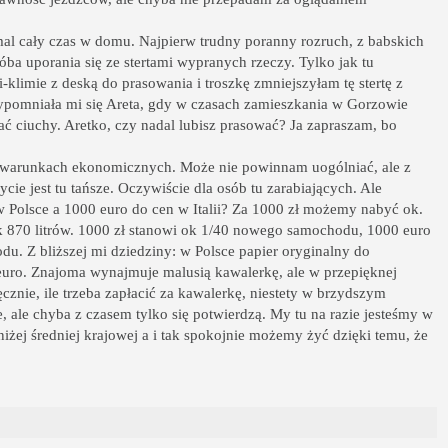
emal cały czas w domu. Najpierw trudny poranny rozruch, z babskich
ba uporania się ze stertami wypranych rzeczy. Tylko jak tu
limie z deską do prasowania i troszkę zmniejszyłam tę stertę z
pomniała mi się Areta, gdy w czasach zamieszkania w Gorzowie
 ciuchy. Aretko, czy nadal lubisz prasować? Ja zapraszam, bo
o warunkach ekonomicznych. Może nie powinnam uogólniać, ale z
cie jest tu tańsze. Oczywiście dla osób tu zarabiających. Ale
 Polsce a 1000 euro do cen w Italii? Za 1000 zł możemy nabyć ok.
 ok 870 litrów. 1000 zł stanowi ok 1/40 nowego samochodu, 1000 euro
. Z bliższej mi dziedziny: w Polsce papier oryginalny do
0 euro. Znajoma wynajmuje malusią kawalerkę, ale w przepięknej
cznie, ile trzeba zapłacić za kawalerkę, niestety w brzydszym
 ale chyba z czasem tylko się potwierdzą. My tu na razie jesteśmy w
żej średniej krajowej a i tak spokojnie możemy żyć dzięki temu, że